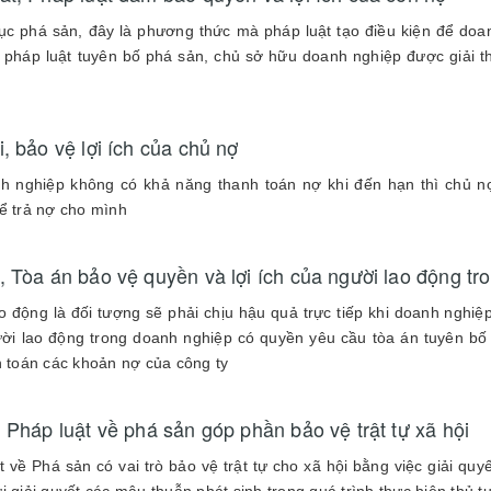
tục phá sản, đây là phương thức mà pháp luật tạo điều kiện để doa
 pháp luật tuyên bố phá sản, chủ sở hữu doanh nghiệp được giải tho
, bảo vệ lợi ích của chủ nợ
nh nghiệp không có khả năng thanh toán nợ khi đến hạn thì chủ 
ể trả nợ cho mình
, Tòa án bảo vệ quyền và lợi ích của người lao động t
o động là đối tượng sẽ phải chịu hậu quả trực tiếp khi doanh nghiệp
ời lao động trong doanh nghiệp có quyền yêu cầu tòa án tuyên bố
h toán các khoản nợ của công ty
 Pháp luật về phá sản góp phần bảo vệ trật tự xã hội
t về Phá sản có vai trò bảo vệ trật tự cho xã hội bằng việc giải qu