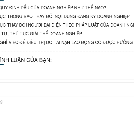
QUY ĐỊNH DẤU CỦA DOANH NGHIỆP NHƯ THẾ NÀO?
ỤC THÔNG BÁO THAY ĐỔI NỘI DUNG ĐĂNG KÝ DOANH NGHIỆP
ỤC THAY ĐỔI NGƯỜI ĐẠI DIỆN THEO PHÁP LUẬT CỦA DOANH NG
 TỰ, THỦ TỤC GIẢI THỂ DOANH NGHIỆP
GHỈ VIỆC ĐỂ ĐIỀU TRỊ DO TAI NẠN LAO ĐỘNG CÓ ĐƯỢC HƯỞN
BÌNH LUẬN CỦA BẠN: