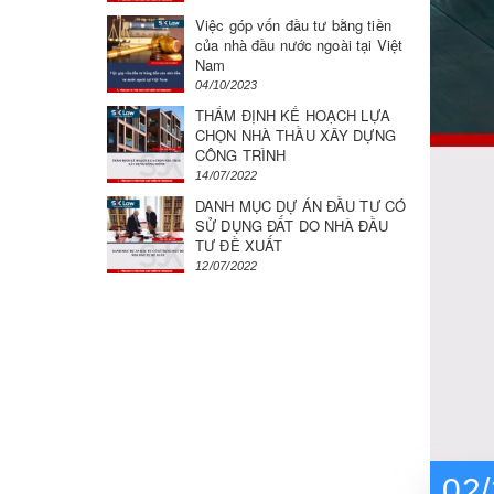
Việc góp vốn đầu tư bằng tiền
của nhà đầu nước ngoài tại Việt
Nam
04/10/2023
THẨM ĐỊNH KẾ HOẠCH LỰA
CHỌN NHÀ THẦU XÂY DỰNG
CÔNG TRÌNH
14/07/2022
DANH MỤC DỰ ÁN ĐẦU TƯ CÓ
SỬ DỤNG ĐẤT DO NHÀ ĐẦU
TƯ ĐỀ XUẤT
12/07/2022
02/