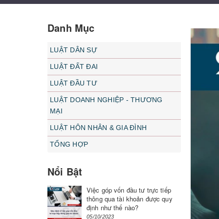
Danh Mục
LUẬT DÂN SỰ
LUẬT ĐẤT ĐAI
LUẬT ĐẦU TƯ
LUẬT DOANH NGHIỆP - THƯƠNG
MẠI
LUẬT HÔN NHÂN & GIA ĐÌNH
TỔNG HỢP
Nổi Bật
Việc góp vốn đầu tư trực tiếp
thông qua tài khoản được quy
định như thế nào?
05/10/2023