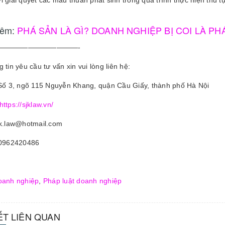
i giải quyết các mâu thuẫn phát sinh trong quá trình thực hiện thủ t
hêm:
PHÁ SẢN LÀ GÌ? DOANH NGHIỆP BỊ COI LÀ PH
———————————-
 tin yêu cầu tư vấn xin vui lòng liên hệ:
 Số 3, ngõ 115 Nguyễn Khang, quận Cầu Giấy, thành phố Hà Nội
https://sjklaw.vn/
jk.law@hotmail.com
 0962420486
oanh nghiệp
,
Pháp luật doanh nghiệp
IẾT LIÊN QUAN