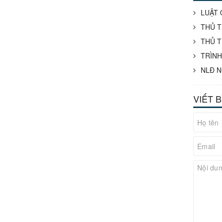
LUẬT 
THỦ T
THỦ T
TRÌNH
NLĐ N
VIẾT 