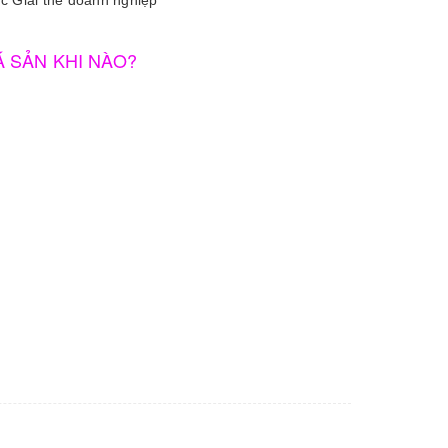
ục Giải thể doanh nghiệp
Á SẢN KHI NÀO?