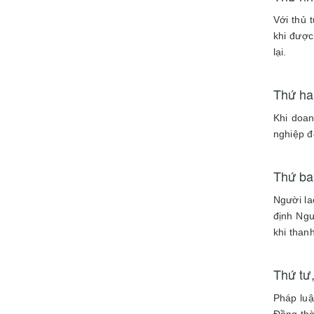
Với thủ 
khi được
lại.
Thứ hai
Khi doa
nghiệp đ
Thứ ba
Người la
định Ngư
khi than
Thứ tư,
Pháp luậ