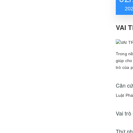
20
VAI 
Trong nề
giúp cho
trò của 
Căn cứ
Luật Ph
Vai trò
Thứ nh