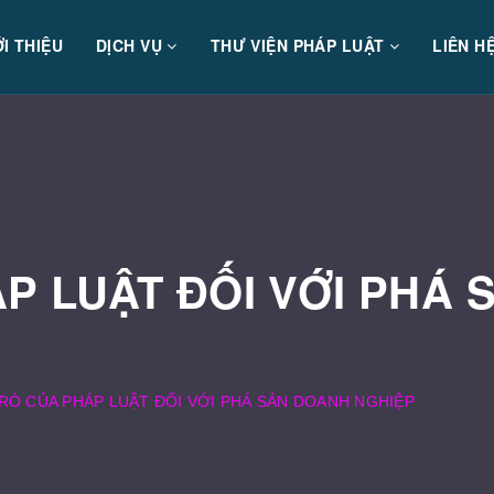
ỚI THIỆU
DỊCH VỤ
THƯ VIỆN PHÁP LUẬT
LIÊN H
ÁP LUẬT ĐỐI VỚI PHÁ
TRÒ CỦA PHÁP LUẬT ĐỐI VỚI PHÁ SẢN DOANH NGHIỆP