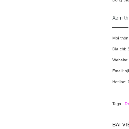
Đồng thờ
Xem t
————
Mọi thông
Địa chỉ:
Website:
Email: s
Hotline:
Tags :
D
BÀI V