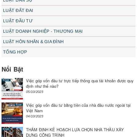
LUẬT ĐẤT ĐAI
LUẬT ĐẦU TƯ
LUẬT DOANH NGHIỆP - THƯƠNG MẠI
LUẬT HÔN NHÂN & GIA ĐÌNH
TỔNG HỢP
Nổi Bật
Việc góp vốn đầu tư trực tiếp thông qua tài khoản được quy
định như thế nào?
05/10/2023
Việc góp vốn đầu tư bằng tiền của nhà đầu nước ngoài tại
Việt Nam
04/10/2023
THẨM ĐỊNH KẾ HOẠCH LỰA CHỌN NHÀ THẦU XÂY
DỰNG CÔNG TRÌNH