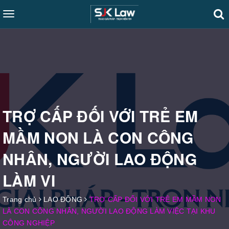
Toggle
navigation
TRỢ CẤP ĐỐI VỚI TRẺ EM
MẦM NON LÀ CON CÔNG
NHÂN, NGƯỜI LAO ĐỘNG
LÀM VI
Trang chủ
LAO ĐỘNG
TRỢ CẤP ĐỐI VỚI TRẺ EM MẦM NON
LÀ CON CÔNG NHÂN, NGƯỜI LAO ĐỘNG LÀM VIỆC TẠI KHU
CÔNG NGHIỆP