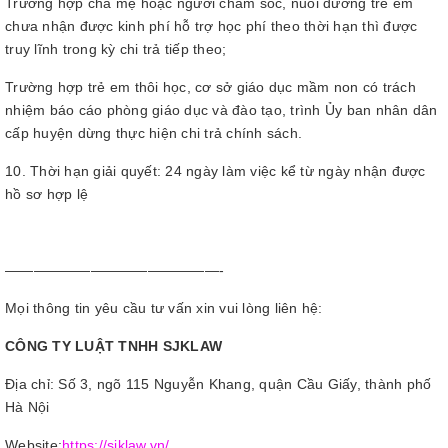
Trường hợp cha mẹ hoặc người chăm sóc, nuôi dưỡng trẻ em
chưa nhận được kinh phí hỗ trợ học phí theo thời hạn thì được
truy lĩnh trong kỳ chi trả tiếp theo;
Trường hợp trẻ em thôi học, cơ sở giáo dục mầm non có trách
nhiệm báo cáo phòng giáo dục và đào tạo, trình Ủy ban nhân dân
cấp huyện dừng thực hiện chi trả chính sách.
10. Thời hạn giải quyết: 24 ngày làm việc kể từ ngày nhận được
hồ sơ hợp lệ
———————————————-
Mọi thông tin yêu cầu tư vấn xin vui lòng liên hệ:
CÔNG TY LUẬT TNHH SJKLAW
Địa chỉ: Số 3, ngõ 115 Nguyễn Khang, quận Cầu Giấy, thành phố
Hà Nội
Website:
https://sjklaw.vn/