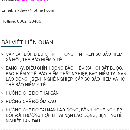
Email: sjk.law@hotmail.com
Hotline: 0962420486
BÀI VIẾT LIÊN QUAN
CẤP LẠI, ĐỔI, ĐIỀU CHỈNH THÔNG TIN TRÊN SỔ BẢO HIỂM
XÃ HỘI, THẺ BẢO HIỂM Y TẾ
ĐĂNG KÝ, ĐIỀU CHỈNH ĐÓNG BẢO HIỂM XÃ HỘI BẮT BUỘC,
BẢO HIỂM Y TẾ, BẢO HIỂM THẤT NGHIỆP, BẢO HIỂM TAI NẠN
LAO ĐỘNG - BỆNH NGHỀ NGHIỆP; CẤP SỔ BẢO HIỂM XÃ HỘI,
THẺ BẢO HIỂM Y TẾ
HƯỞNG CHẾ ĐỘ THAI SẢN
HƯỞNG CHẾ ĐỘ ỐM ĐAU
HƯỞNG CHẾ ĐỘ TAI NẠN LAO ĐỘNG, BỆNH NGHỀ NGHIỆP
ĐỐI VỚI TRƯỜNG HỢP BỊ TAI NẠN LAO ĐỘNG, BỆNH NGHỀ
NGHIỆP LẦN ĐẦU