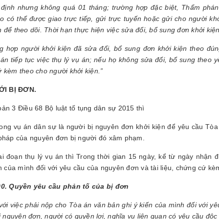
 định nhưng không quá 01 tháng; trường hợp đặc biệt, Thẩm phán
o có thể được giao trực tiếp, gửi trực tuyến hoặc gửi cho người kh
 để theo dõi. Thời hạn thực hiện việc sửa đổi, bổ sung đơn khởi kiện
g hợp người khởi kiện đã sửa đổi, bổ sung đơn khởi kiện theo đún
n tiếp tục việc thụ lý vụ án; nếu họ không sửa đổi, bổ sung theo yêu
 kèm theo cho người khởi kiện.”
VỚI BỊ ĐƠN.
ản 3 Điều 68 Bộ luật tố tụng dân sự 2015 thì
rong vụ án dân sự là người bị nguyên đơn khởi kiện để yêu cầu Tòa 
pháp của nguyên đơn bị người đó xâm phạm.
ai đoạn thụ lý vụ án thì Trong thời gian 15 ngày, kể từ ngày nhận
ến của mình đối với yêu cầu của nguyên đơn và tài liệu, chứng cứ kè
00. Quyền yêu cầu phản tố của bị đơn
với việc phải nộp cho Tòa án văn bản ghi ý kiến của mình đối với 
ới nguyên đơn, người có quyền lợi, nghĩa vụ liên quan có yêu cầu độc 