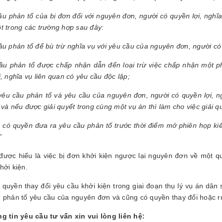
ầu phản tố của bị đơn đối với nguyên đơn, người có quyền lợi, nghĩ
t trong các trường hợp sau đây:
ầu phản tố để bù trừ nghĩa vụ với yêu cầu của nguyên đơn, người có 
ầu phản tố được chấp nhận dẫn đến loại trừ việc chấp nhận một 
i, nghĩa vụ liên quan có yêu cầu độc lập;
yêu cầu phản tố và yêu cầu của nguyên đơn, người có quyền lợi, ng
 và nếu được giải quyết trong cùng một vụ án thì làm cho việc giải 
n có quyền đưa ra yêu cầu phản tố trước thời điểm mở phiên họp kiể
”
được hiểu là việc bị đơn khởi kiện ngược lại nguyên đơn về một q
hởi kiện.
 quyền thay đổi yêu cầu khởi kiện trong giai đoạn thụ lý vụ án dân
 phản tố yêu cầu của nguyên đơn và cũng có quyền thay đổi hoặc rú
g tin yêu cầu tư vấn xin vui lòng liên hệ: