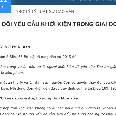
22
TRỢ LÝ LÝ LUẬT SƯ CAO VÂN
 ĐỔI YÊU CẦU KHỞI KIỆN TRONG GIAI Đ
VỚI NGUYÊN ĐƠN.
ản 2 Điều 68 Bộ luật tố tụng dân sự 2015 thì:
ơn trong vụ án dân sự là người khởi kiện để yêu cầu Tòa án giải
 bị xâm phạm.
ai đoạn thụ lý vụ án dân sự, nguyên đơn có quyền thay đổi yêu cầ
 kiện. Nội dung đơn khởi kiện được quy định cụ thể tại Điều 189, 1
3. Yêu cầu sửa đổi, bổ sung đơn khởi kiện
g hợp đơn khởi kiện không có đủ các nội dung quy định tại khoản 
 bản nêu rõ những vấn đề cần sửa đổi, bổ sung cho người khởi k