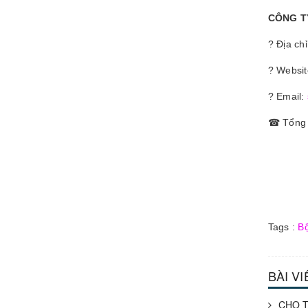
CÔNG T
? Địa ch
? Website
? Email:
☎ Tổng đ
Tags :
Bộ
BÀI V
CHO T