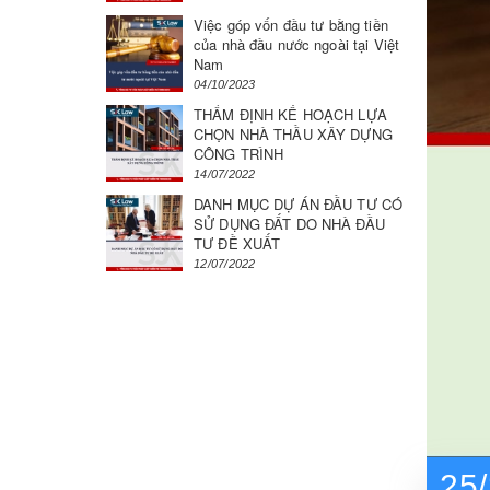
Việc góp vốn đầu tư bằng tiền
của nhà đầu nước ngoài tại Việt
Nam
04/10/2023
THẨM ĐỊNH KẾ HOẠCH LỰA
CHỌN NHÀ THẦU XÂY DỰNG
CÔNG TRÌNH
14/07/2022
DANH MỤC DỰ ÁN ĐẦU TƯ CÓ
SỬ DỤNG ĐẤT DO NHÀ ĐẦU
TƯ ĐỀ XUẤT
12/07/2022
25/