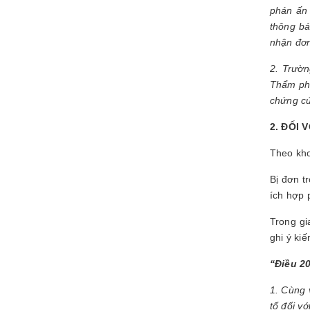
phán ấn
thông bá
nhận đơn
2. Trườn
Thẩm phá
chứng cứ
2. ĐỐI 
Theo kho
Bị đơn t
ích hợp 
Trong gi
ghi ý ki
“
Điều 2
1. Cùng 
tố đối v