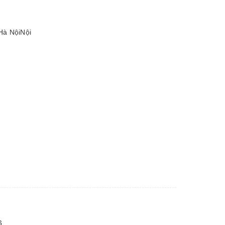
Hà NộiNội
6