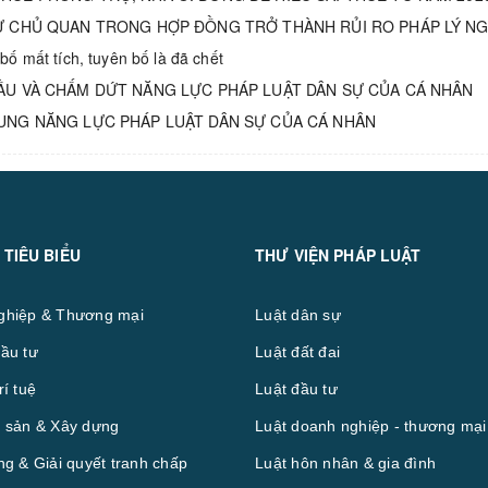
Ự CHỦ QUAN TRONG HỢP ĐỒNG TRỞ THÀNH RỦI RO PHÁP LÝ N
bố mất tích, tuyên bố là đã chết
ẦU VÀ CHẤM DỨT NĂNG LỰC PHÁP LUẬT DÂN SỰ CỦA CÁ NHÂN
UNG NĂNG LỰC PHÁP LUẬT DÂN SỰ CỦA CÁ NHÂN
 TIÊU BIỂU
THƯ VIỆN PHÁP LUẬT
ghiệp & Thương mại
Luật dân sự
ầu tư
Luật đất đai
rí tuệ
Luật đầu tư
 sản & Xây dựng
Luật doanh nghiệp - thương mại
ng & Giải quyết tranh chấp
Luật hôn nhân & gia đình