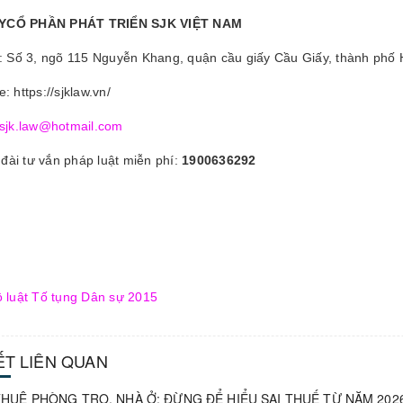
YCỔ PHẦN PHÁT TRIỂN SJK VIỆT NAM
ỉ: Số 3, ngõ 115 Nguyễn Khang, quận cầu giấy Cầu Giấy, thành phố 
: https://sjklaw.vn/
sjk.law@hotmail.com
ài tư vắn pháp luật miễn phí:
1900636292
 luật Tố tụng Dân sự 2015
IẾT LIÊN QUAN
HUÊ PHÒNG TRỌ, NHÀ Ở: ĐỪNG ĐỂ HIỂU SAI THUẾ TỪ NĂM 202