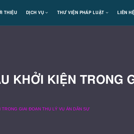
ỚI THIỆU
DỊCH VỤ
THƯ VIỆN PHÁP LUẬT
LIÊN H
U KHỞI KIỆN TRONG G
N TRONG GIAI ĐOẠN THỤ LÝ VỤ ÁN DÂN SỰ