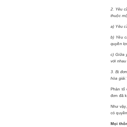
2. Yêu c
thuộc mộ
a) Yêu c
b) Yêu c
quyền lợ
c) Giữa 
với nhau
3. Bị đơ
hòa giải.
Phản tố 
đơn đã k
Như vậy,
có quyền
Mọi thôn