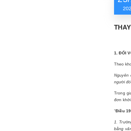
20
THAY
1. ĐỐI 
Theo kho
Nguyên đ
người đó
Trong gi
đơn khởi
“
Điều 19
1. Trườn
bằng văn