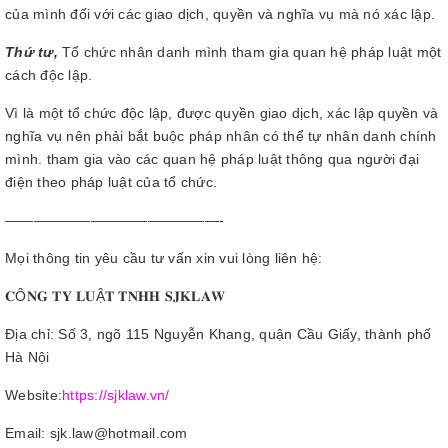
của mình đối với các giao dịch, quyền và nghĩa vụ mà nó xác lập.
Thứ tư,
Tổ chức nhân danh mình tham gia quan hệ pháp luật một
cách độc lập.
Vì là một tổ chức độc lập, được quyền giao dịch, xác lập quyền và
nghĩa vụ nên phải bắt buộc pháp nhân có thể tự nhân danh chính
mình. tham gia vào các quan hệ pháp luật thông qua người đại
điện theo pháp luật của tổ chức.
———————————————-
Mọi thông tin yêu cầu tư vấn xin vui lòng liên hệ:
𝐂Ô𝐍𝐆 𝐓𝐘 𝐋𝐔Ậ𝐓 𝐓𝐍𝐇𝐇 𝐒𝐉𝐊𝐋𝐀𝐖
Địa chỉ: Số 3, ngõ 115 Nguyễn Khang, quận Cầu Giấy, thành phố
Hà Nội
Website:
https://sjklaw.vn/
Email: sjk.law@hotmail.com