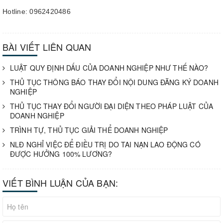
Hotline: 0962420486
BÀI VIẾT LIÊN QUAN
LUẬT QUY ĐỊNH DẤU CỦA DOANH NGHIỆP NHƯ THẾ NÀO?
THỦ TỤC THÔNG BÁO THAY ĐỔI NỘI DUNG ĐĂNG KÝ DOANH
NGHIỆP
THỦ TỤC THAY ĐỔI NGƯỜI ĐẠI DIỆN THEO PHÁP LUẬT CỦA
DOANH NGHIỆP
TRÌNH TỰ, THỦ TỤC GIẢI THỂ DOANH NGHIỆP
NLĐ NGHỈ VIỆC ĐỂ ĐIỀU TRỊ DO TAI NẠN LAO ĐỘNG CÓ
ĐƯỢC HƯỞNG 100% LƯƠNG?
VIẾT BÌNH LUẬN CỦA BẠN: