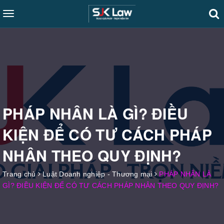
Toggle
navigation
PHÁP NHÂN LÀ GÌ? ĐIỀU
KIỆN ĐỂ CÓ TƯ CÁCH PHÁP
NHÂN THEO QUY ĐỊNH?
Trang chủ
Luật Doanh nghiệp - Thương mại
PHÁP NHÂN LÀ
GÌ? ĐIỀU KIỆN ĐỂ CÓ TƯ CÁCH PHÁP NHÂN THEO QUY ĐỊNH?