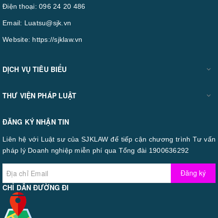
Điện thoại:
096 24 20 486
Email:
Luatsu@sjk.vn
Website:
https://sjklaw.vn
DỊCH VỤ TIÊU BIỂU
THƯ VIỆN PHÁP LUẬT
ĐĂNG KÝ NHẬN TIN
Liên hệ với Luật sư của SJKLAW để tiếp cận chương trình Tư vấn
pháp lý Doanh nghiệp miễn phí qua Tổng đài 1900636292
Đăng ký
CHỈ DẪN ĐƯỜNG ĐI