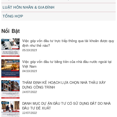
LUẬT HÔN NHÂN & GIA ĐÌNH
TỔNG HỢP
Nổi Bật
Việc góp vốn đầu tư trực tiếp thông qua tài khoản được quy
định như thế nào?
05/10/2023
Việc góp vốn đầu tư bằng tiền của nhà đầu nước ngoài tại
Việt Nam
04/10/2023
THẨM ĐỊNH KẾ HOẠCH LỰA CHỌN NHÀ THẦU XÂY
DỰNG CÔNG TRÌNH
14/07/2022
DANH MỤC DỰ ÁN ĐẦU TƯ CÓ SỬ DỤNG ĐẤT DO NHÀ
ĐẦU TƯ ĐỀ XUẤT
12/07/2022