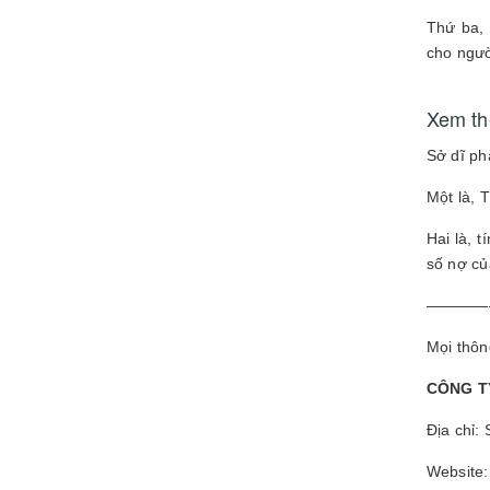
Thứ ba, 
cho ngườ
Xem t
Sở dĩ ph
Một là, 
Hai là, 
số nợ củ
————
Mọi thông
CÔNG T
Địa chỉ:
Website: