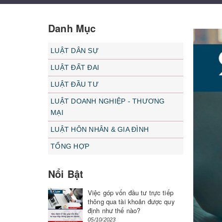
Danh Mục
LUẬT DÂN SỰ
LUẬT ĐẤT ĐAI
LUẬT ĐẦU TƯ
LUẬT DOANH NGHIỆP - THƯƠNG
MẠI
LUẬT HÔN NHÂN & GIA ĐÌNH
TỔNG HỢP
Nổi Bật
Việc góp vốn đầu tư trực tiếp
thông qua tài khoản được quy
định như thế nào?
05/10/2023