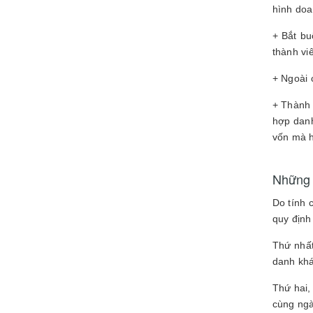
hình doa
+ Bắt bu
thành vi
+ Ngoài 
+ Thành 
hợp danh
vốn mà h
Những 
Do tính 
quy định
Thứ nhất
danh khá
Thứ hai,
cùng ngà