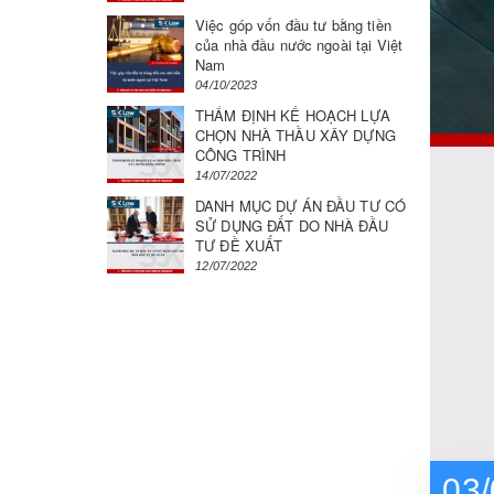
Việc góp vốn đầu tư bằng tiền
của nhà đầu nước ngoài tại Việt
Nam
04/10/2023
THẨM ĐỊNH KẾ HOẠCH LỰA
CHỌN NHÀ THẦU XÂY DỰNG
CÔNG TRÌNH
14/07/2022
DANH MỤC DỰ ÁN ĐẦU TƯ CÓ
SỬ DỤNG ĐẤT DO NHÀ ĐẦU
TƯ ĐỀ XUẤT
12/07/2022
03/