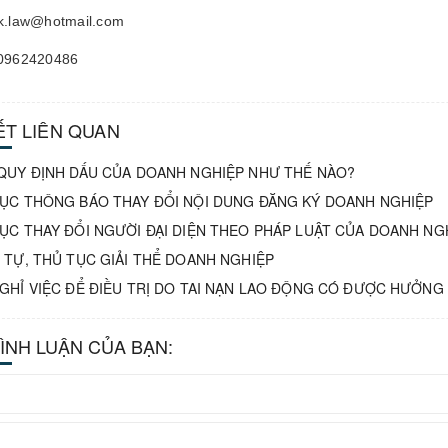
jk.law@hotmail.com
 0962420486
IẾT LIÊN QUAN
QUY ĐỊNH DẤU CỦA DOANH NGHIỆP NHƯ THẾ NÀO?
ỤC THÔNG BÁO THAY ĐỔI NỘI DUNG ĐĂNG KÝ DOANH NGHIỆP
ỤC THAY ĐỔI NGƯỜI ĐẠI DIỆN THEO PHÁP LUẬT CỦA DOANH NG
 TỰ, THỦ TỤC GIẢI THỂ DOANH NGHIỆP
GHỈ VIỆC ĐỂ ĐIỀU TRỊ DO TAI NẠN LAO ĐỘNG CÓ ĐƯỢC HƯỞN
BÌNH LUẬN CỦA BẠN: