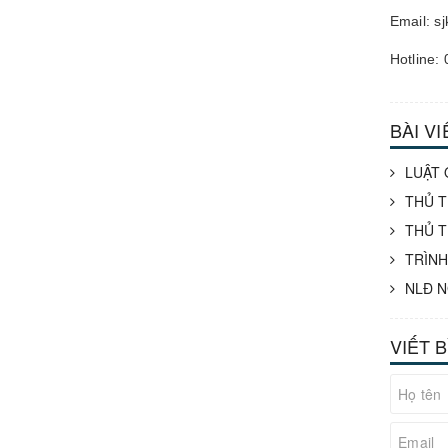
Email: s
Hotline:
BÀI V
LUẬT 
THỦ T
THỦ T
TRÌNH
NLĐ N
VIẾT 