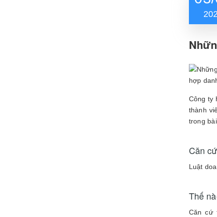
20
Những
hợp dan
Công ty 
thành vi
trong bài
Căn cứ
Luật do
Thế nà
Căn cứ 