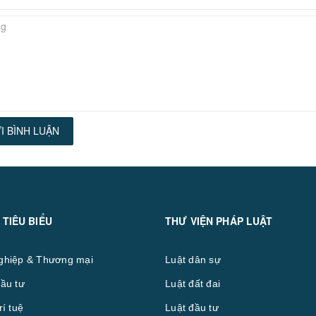
I BÌNH LUẬN
 TIÊU BIỂU
THƯ VIỆN PHÁP LUẬT
ghiệp & Thương mại
Luật dân sự
ầu tư
Luật đất đai
rí tuệ
Luật đầu tư