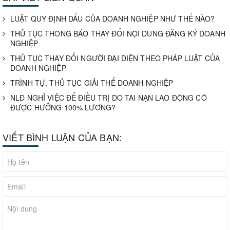
LUẬT QUY ĐỊNH DẤU CỦA DOANH NGHIỆP NHƯ THẾ NÀO?
THỦ TỤC THÔNG BÁO THAY ĐỔI NỘI DUNG ĐĂNG KÝ DOANH
NGHIỆP
THỦ TỤC THAY ĐỔI NGƯỜI ĐẠI DIỆN THEO PHÁP LUẬT CỦA
DOANH NGHIỆP
TRÌNH TỰ, THỦ TỤC GIẢI THỂ DOANH NGHIỆP
NLĐ NGHỈ VIỆC ĐỂ ĐIỀU TRỊ DO TAI NẠN LAO ĐỘNG CÓ
ĐƯỢC HƯỞNG 100% LƯƠNG?
VIẾT BÌNH LUẬN CỦA BẠN: