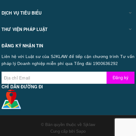
DỊCH VỤ TIÊU BIỂU
THƯ VIỆN PHÁP LUẬT
ĐĂNG KÝ NHẬN TIN
Liên hệ với Luật sư của SJKLAW để tiếp cận chương trình Tư vấn
pháp lý Doanh nghiệp miễn phí qua Tổng đài 1900636292
Đăng ký
CHỈ DẪN ĐƯỜNG ĐI
© Bản quyền thuộc về
Sjklaw
Cung cấp bởi
Sapo