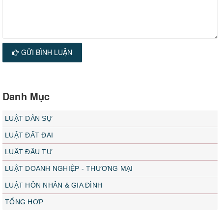
GỬI BÌNH LUẬN
Danh Mục
LUẬT DÂN SỰ
LUẬT ĐẤT ĐAI
LUẬT ĐẦU TƯ
LUẬT DOANH NGHIỆP - THƯƠNG MẠI
LUẬT HÔN NHÂN & GIA ĐÌNH
TỔNG HỢP