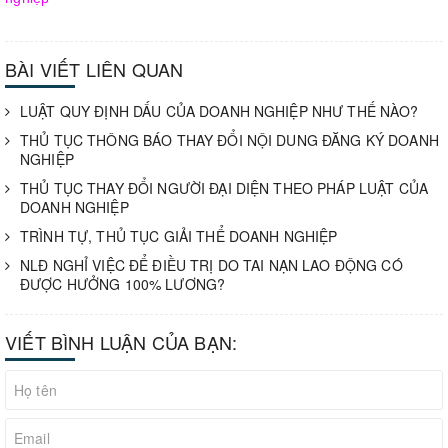
BÀI VIẾT LIÊN QUAN
LUẬT QUY ĐỊNH DẤU CỦA DOANH NGHIỆP NHƯ THẾ NÀO?
THỦ TỤC THÔNG BÁO THAY ĐỔI NỘI DUNG ĐĂNG KÝ DOANH
NGHIỆP
THỦ TỤC THAY ĐỔI NGƯỜI ĐẠI DIỆN THEO PHÁP LUẬT CỦA
DOANH NGHIỆP
TRÌNH TỰ, THỦ TỤC GIẢI THỂ DOANH NGHIỆP
NLĐ NGHỈ VIỆC ĐỂ ĐIỀU TRỊ DO TAI NẠN LAO ĐỘNG CÓ
ĐƯỢC HƯỞNG 100% LƯƠNG?
VIẾT BÌNH LUẬN CỦA BẠN: