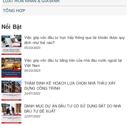
LUẬT HÔN NHÂN & GIA ĐÌNH
TỔNG HỢP
Nổi Bật
Việc góp vốn đầu tư trực tiếp thông qua tài khoản được quy
định như thế nào?
05/10/2023
Việc góp vốn đầu tư bằng tiền của nhà đầu nước ngoài tại
Việt Nam
04/10/2023
THẨM ĐỊNH KẾ HOẠCH LỰA CHỌN NHÀ THẦU XÂY
DỰNG CÔNG TRÌNH
14/07/2022
DANH MỤC DỰ ÁN ĐẦU TƯ CÓ SỬ DỤNG ĐẤT DO NHÀ
ĐẦU TƯ ĐỀ XUẤT
12/07/2022