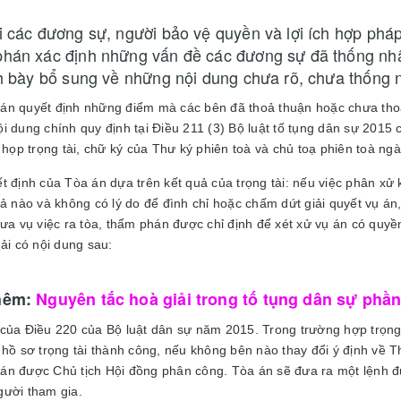
 các đương sự, người bảo vệ quyền và lợi ích hợp pháp
hán xác định những vấn đề các đương sự đã thống nhấ
nh bày bổ sung về những nội dung chưa rõ, chưa thống n
n quyết định những điểm mà các bên đã thoả thuận hoặc chưa thoả 
i dung chính quy định tại Điều 211 (3) Bộ luật tố tụng dân sự 2015
n họp trọng tài, chữ ký của Thư ký phiên toà và chủ toạ phiên toà ngà
t định của Tòa án dựa trên kết quả của trọng tài: nếu việc phân x
uả nào và không có lý do để đình chỉ hoặc chấm dứt giải quyết vụ án, 
đưa vụ việc ra tòa, thẩm phán được chỉ định để xét xử vụ án có quy
hải có nội dung sau:
hêm:
Nguyên tắc hoà giải trong tố tụng dân sự phần
của Điều 220 của Bộ luật dân sự năm 2015. Trong trường hợp trọng 
 hồ sơ trọng tài thành công, nếu không bên nào thay đổi ý định về
n được Chủ tịch Hội đồng phân công. Tòa án sẽ đưa ra một lệnh đ
ười tham gia.