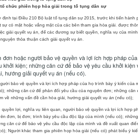
 tổ chức phiên họp hòa giải trong tố tụng dân sự
 định tại Điều 210 Bộ luật tố tụng dân sự 2015, trước khi tiến hàn
t sự có mặt hoặc vắng mặt của các bên tham gia hòa giải. được thôn
việc giải quyết vụ án, để các đương sự biết quyền, nghĩa vụ của mình,
 nguyện thỏa thuận cách giải quyết vụ án.
 đơn hoặc người bảo vệ quyền và lợi ích hợp pháp của 
u khởi kiện; những căn cứ để bảo vệ yêu cầu khởi kiện
i, hướng giải quyết vụ án (nếu có).
người bảo vệ quyền và lợi ích hợp pháp của họ trình bày ý kiến của
có); những căn cứ để phản đối yêu cầu của nguyên đơn; những căn 
m về những vấn đề cần hòa giải, hướng giải quyết vụ án (nếu có);
 quyền lợi, nghĩa vụ liên quan, người bảo vệ quyền và lợi ích hợp p
ên đơn, bị đơn; trình bày yêu cầu độc lập của mình (nếu có); nhữn
ng căn cứ để bảo vệ yêu cầu độc lập của mình và đề xuất quan điểm
có); Người khác tham gia phiên họp hòa giải (nếu có) phát biểu ý kiế