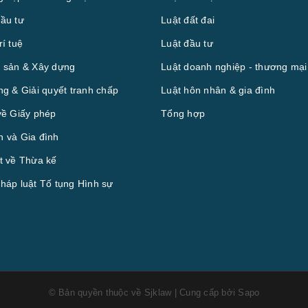
ầu tư
Luật đất đai
rí tuệ
Luật đầu tư
 sản & Xây dựng
Luật doanh nghiệp - thương mại
ng & Giải quyết tranh chấp
Luật hôn nhân & gia đình
về Giấy phép
Tổng hợp
 và Gia đình
t về Thừa kế
háp luật Tố tụng Hình sự
© Bản quyền thuộc về
Sjklaw
|
Cung cấp bởi
Sapo