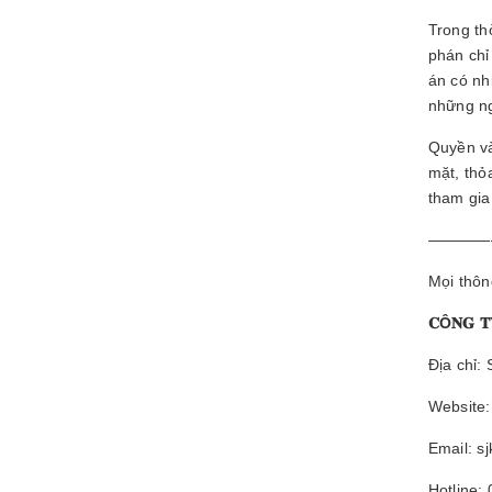
Trong th
phán chỉ
án có nh
những ng
Quyền và
mặt, thỏ
tham gia
————
Mọi thông
𝐂Ô
𝐍𝐆

Địa chỉ:
Website:
Email: s
Hotline: