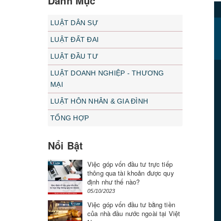
Danh Mục
LUẬT DÂN SỰ
LUẬT ĐẤT ĐAI
LUẬT ĐẦU TƯ
LUẬT DOANH NGHIỆP - THƯƠNG
MẠI
LUẬT HÔN NHÂN & GIA ĐÌNH
TỔNG HỢP
Nổi Bật
Việc góp vốn đầu tư trực tiếp
thông qua tài khoản được quy
định như thế nào?
05/10/2023
Việc góp vốn đầu tư bằng tiền
của nhà đầu nước ngoài tại Việt