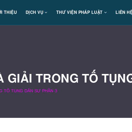
ỚI THIỆU
DỊCH VỤ
THƯ VIỆN PHÁP LUẬT
LIÊN H
 GIẢI TRONG TỐ TỤN
G TỐ TỤNG DÂN SỰ PHẦN 3