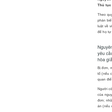
Thủ tục
Theo quy
phán biế
luật về 
để họ tự
Nguyên
yêu cầ
hòa giả
Bị đơn, 
tố (nếu 
quan điể
Người có
của nguy
đơn; nhữ
án (nếu 