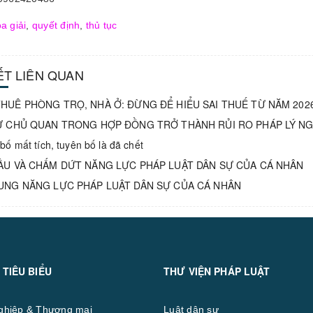
a giải
,
quyết định
,
thủ tục
IẾT LIÊN QUAN
HUÊ PHÒNG TRỌ, NHÀ Ở: ĐỪNG ĐỂ HIỂU SAI THUẾ TỪ NĂM 202
Ự CHỦ QUAN TRONG HỢP ĐỒNG TRỞ THÀNH RỦI RO PHÁP LÝ N
bố mất tích, tuyên bố là đã chết
ẦU VÀ CHẤM DỨT NĂNG LỰC PHÁP LUẬT DÂN SỰ CỦA CÁ NHÂN
UNG NĂNG LỰC PHÁP LUẬT DÂN SỰ CỦA CÁ NHÂN
 TIÊU BIỂU
THƯ VIỆN PHÁP LUẬT
ghiệp & Thương mại
Luật dân sự