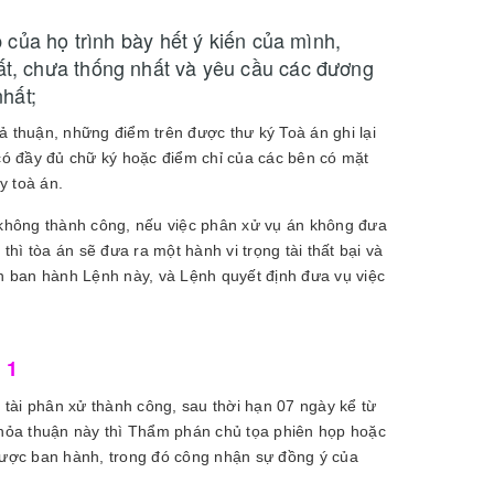
 của họ trình bày hết ý kiến của mình,
t, chưa thống nhất và yêu cầu các đương
hất;
thuận, những điểm trên được thư ký Toà án ghi lại
 có đầy đủ chữ ký hoặc điểm chỉ của các bên có mặt
y toà án.
ử không thành công, nếu việc phân xử vụ án không đưa
thì tòa án sẽ đưa ra một hành vi trọng tài thất bại và
ền ban hành Lệnh này, và Lệnh quyết định đưa vụ việc
 1
tài phân xử thành công, sau thời hạn 07 ngày kể từ
 Thỏa thuận này thì Thẩm phán chủ tọa phiên họp hoặc
ược ban hành, trong đó công nhận sự đồng ý của