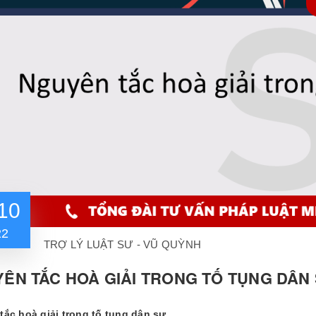
10
22
TRỢ LÝ LUẬT SƯ - VŨ QUỲNH
ÊN TẮC HOÀ GIẢI TRONG TỐ TỤNG DÂN 
tắc hoà giải trong tố tụng dân sự