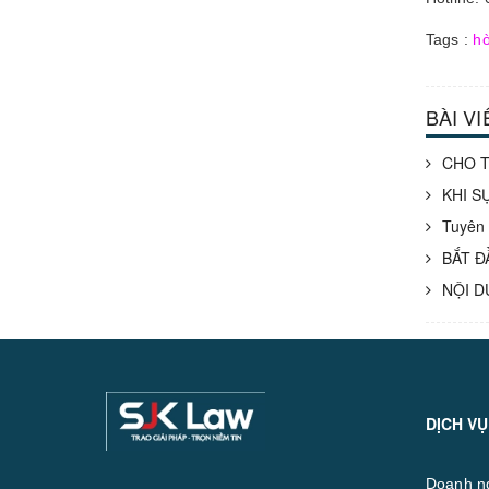
Tags :
hò
BÀI V
CHO T
KHI S
Tuyên 
BẮT Đ
NỘI D
DỊCH VỤ
Doanh n