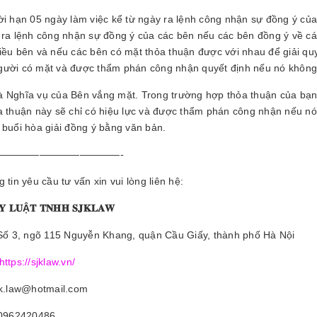
ời hạn 05 ngày làm việc kể từ ngày ra lệnh công nhận sự đồng ý củ
 ra lệnh công nhận sự đồng ý của các bên nếu các bên đồng ý về các
iều bên và nếu các bên có mặt thỏa thuận được với nhau để giải quyết
ười có mặt và được thẩm phán công nhận quyết định nếu nó không 
 Nghĩa vụ của Bên vắng mặt. Trong trường hợp thỏa thuận của bạ
a thuận này sẽ chỉ có hiệu lực và được thẩm phán công nhận nếu 
 buổi hòa giải đồng ý bằng văn bản.
————————————-
 tin yêu cầu tư vấn xin vui lòng liên hệ:
𝐘
𝐋𝐔Ậ
𝐓
𝐓𝐍𝐇𝐇
𝐒𝐉𝐊𝐋𝐀𝐖
 Số 3, ngõ 115 Nguyễn Khang, quận Cầu Giấy, thành phố Hà Nội
https://sjklaw.vn/
jk.law@hotmail.com
 0962420486