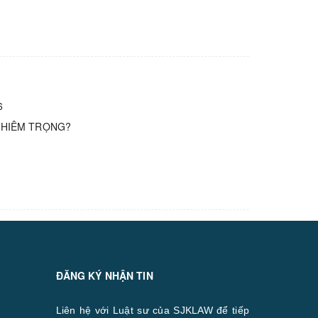
6
GHIÊM TRỌNG?
ĐĂNG KÝ NHẬN TIN
Liên hệ với Luật sư của SJKLAW để tiếp