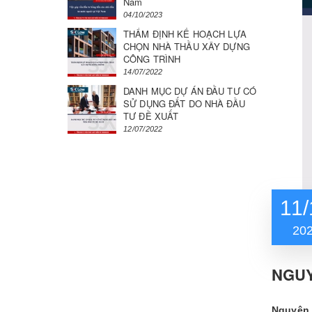
Nam
04/10/2023
THẨM ĐỊNH KẾ HOẠCH LỰA
CHỌN NHÀ THẦU XÂY DỰNG
CÔNG TRÌNH
14/07/2022
DANH MỤC DỰ ÁN ĐẦU TƯ CÓ
SỬ DỤNG ĐẤT DO NHÀ ĐẦU
TƯ ĐỀ XUẤT
12/07/2022
11/
20
NGUY
Nguyên 