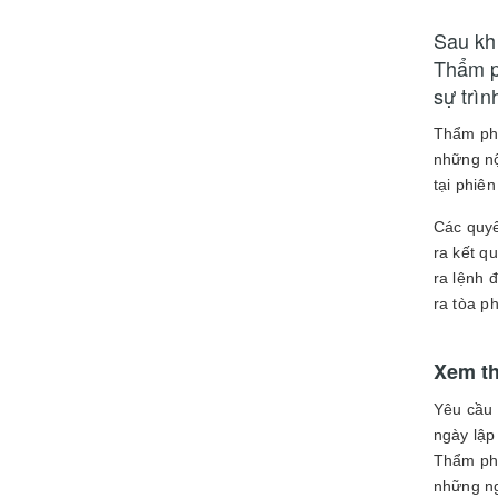
Sau khi
Thẩm p
sự trì
Thẩm phá
những nộ
tại phiê
Các quyế
ra kết q
ra lệnh 
ra tòa p
Xem t
Yêu cầu 
ngày lập
Thẩm phá
những ng