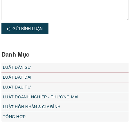
GỬI BÌNH LUẬN
Danh Mục
LUẬT DÂN SỰ
LUẬT ĐẤT ĐAI
LUẬT ĐẦU TƯ
LUẬT DOANH NGHIỆP - THƯƠNG MẠI
LUẬT HÔN NHÂN & GIA ĐÌNH
TỔNG HỢP