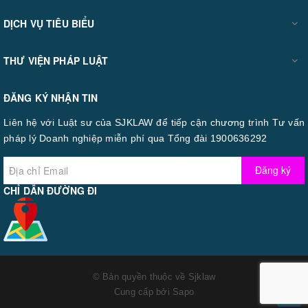
DỊCH VỤ TIÊU BIỂU
THƯ VIỆN PHÁP LUẬT
ĐĂNG KÝ NHẬN TIN
Liên hệ với Luật sư của SJKLAW để tiếp cận chương trình Tư vấn
pháp lý Doanh nghiệp miễn phí qua Tổng đài 1900636292
Đăng ký
CHỈ DẪN ĐƯỜNG ĐI
© Bản quyền thuộc về
Sjklaw
Cung cấp bởi
Sapo