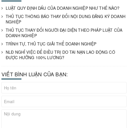
LUẬT QUY ĐỊNH DẤU CỦA DOANH NGHIỆP NHƯ THẾ NÀO?
THỦ TỤC THÔNG BÁO THAY ĐỔI NỘI DUNG ĐĂNG KÝ DOANH
NGHIỆP
THỦ TỤC THAY ĐỔI NGƯỜI ĐẠI DIỆN THEO PHÁP LUẬT CỦA
DOANH NGHIỆP
TRÌNH TỰ, THỦ TỤC GIẢI THỂ DOANH NGHIỆP
NLĐ NGHỈ VIỆC ĐỂ ĐIỀU TRỊ DO TAI NẠN LAO ĐỘNG CÓ
ĐƯỢC HƯỞNG 100% LƯƠNG?
VIẾT BÌNH LUẬN CỦA BẠN: