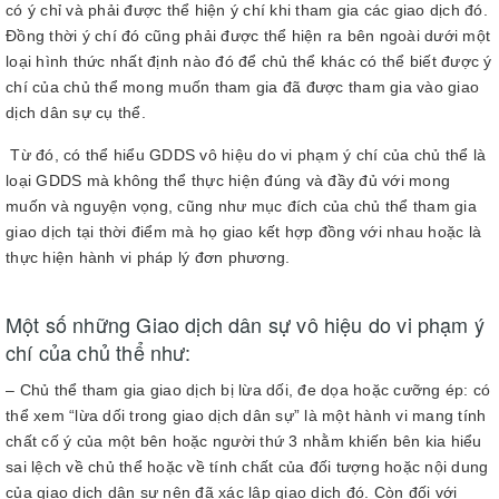
có ý chỉ và phải được thể hiện ý chí khi tham gia các giao dịch đó.
Đồng thời ý chí đó cũng phải được thể hiện ra bên ngoài dưới một
loại hình thức nhất định nào đó để chủ thể khác có thể biết được ý
chí của chủ thể mong muốn tham gia đã được tham gia vào giao
dịch dân sự cụ thể.
Từ đó, có thể hiểu GDDS vô hiệu do vi phạm ý chí của chủ thể là
loại GDDS mà không thể thực hiện đúng và đầy đủ với mong
muốn và nguyện vọng, cũng như mục đích của chủ thể tham gia
giao dịch tại thời điểm mà họ giao kết hợp đồng với nhau hoặc là
thực hiện hành vi pháp lý đơn phương.
Một số những Giao dịch dân sự vô hiệu do vi phạm ý
chí của chủ thể như:
– Chủ thể tham gia giao dịch bị lừa dối, đe dọa hoặc cưỡng ép: có
thể xem “lừa dối trong giao dịch dân sự” là một hành vi mang tính
chất cố ý của một bên hoặc người thứ 3 nhằm khiến bên kia hiểu
sai lệch về chủ thể hoặc về tính chất của đối tượng hoặc nội dung
của giao dịch dân sự nên đã xác lập giao dịch đó. Còn đối với