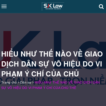
Toggle
navigation
HIỂU NHƯ THẾ NÀO VỀ GIAO
DỊCH DÂN SỰ VÔ HIỆU DO VI
PHẠM Ý CHÍ CỦA CHỦ
Trang chủ
Dân sự
HIỂU NHƯ THẾ NÀO VỀ GIAO DỊCH DÂN
SỰ VÔ HIỆU DO VI PHẠM Ý CHÍ CỦA CHỦ THỂ