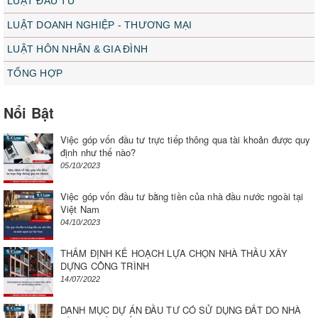
LUẬT ĐẦU TƯ
LUẬT DOANH NGHIỆP - THƯƠNG MẠI
LUẬT HÔN NHÂN & GIA ĐÌNH
TỔNG HỢP
Nổi Bật
Việc góp vốn đầu tư trực tiếp thông qua tài khoản được quy
định như thế nào?
05/10/2023
Việc góp vốn đầu tư bằng tiền của nhà đầu nước ngoài tại
Việt Nam
04/10/2023
THẨM ĐỊNH KẾ HOẠCH LỰA CHỌN NHÀ THẦU XÂY
DỰNG CÔNG TRÌNH
14/07/2022
DANH MỤC DỰ ÁN ĐẦU TƯ CÓ SỬ DỤNG ĐẤT DO NHÀ