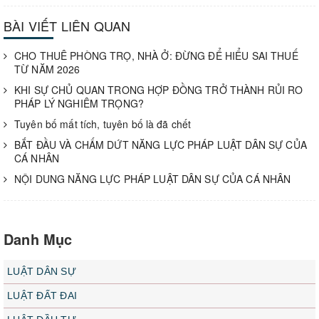
BÀI VIẾT LIÊN QUAN
CHO THUÊ PHÒNG TRỌ, NHÀ Ở: ĐỪNG ĐỂ HIỂU SAI THUẾ
TỪ NĂM 2026
KHI SỰ CHỦ QUAN TRONG HỢP ĐỒNG TRỞ THÀNH RỦI RO
PHÁP LÝ NGHIÊM TRỌNG?
Tuyên bố mất tích, tuyên bố là đã chết
BẮT ĐẦU VÀ CHẤM DỨT NĂNG LỰC PHÁP LUẬT DÂN SỰ CỦA
CÁ NHÂN
NỘI DUNG NĂNG LỰC PHÁP LUẬT DÂN SỰ CỦA CÁ NHÂN
Danh Mục
LUẬT DÂN SỰ
LUẬT ĐẤT ĐAI