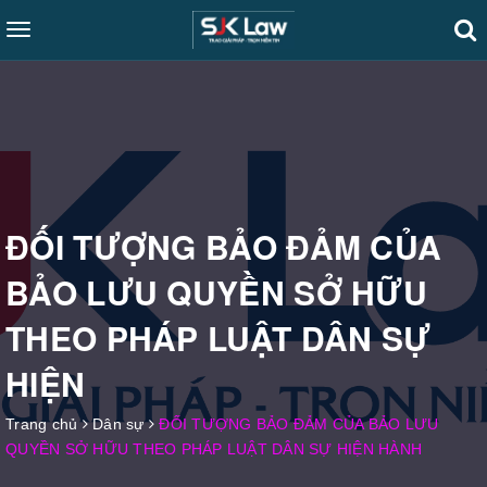
Toggle
navigation
ĐỐI TƯỢNG BẢO ĐẢM CỦA
BẢO LƯU QUYỀN SỞ HỮU
THEO PHÁP LUẬT DÂN SỰ
HIỆN
Trang chủ
Dân sự
ĐỐI TƯỢNG BẢO ĐẢM CỦA BẢO LƯU
QUYỀN SỞ HỮU THEO PHÁP LUẬT DÂN SỰ HIỆN HÀNH