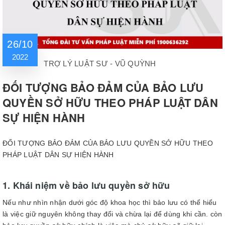
26/10
2022
TRỢ LÝ LUẬT SƯ - VŨ QUỲNH
ĐỐI TƯỢNG BẢO ĐẢM CỦA BẢO LƯU
QUYỀN SỞ HỮU THEO PHÁP LUẬT DÂN
SỰ HIỆN HÀNH
ĐỐI TƯỢNG BẢO ĐẢM CỦA BẢO LƯU QUYỀN SỞ HỮU THEO
PHÁP LUẬT DÂN SỰ HIỆN HÀNH
1. Khái niệm về bảo lưu quyền sở hữu
Nếu như nhìn nhận dưới góc độ khoa học thì bảo lưu có thể hiểu
là việc giữ nguyên không thay đổi và chừa lại để dùng khi cần. còn