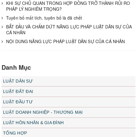
KHI SỰ CHỦ QUAN TRONG HỢP ĐỒNG TRỞ THÀNH RỦI RO
PHÁP LÝ NGHIÊM TRỌNG?
Tuyên bố mất tích, tuyên bố là đã chết
BẮT ĐẦU VÀ CHẤM DỨT NĂNG LỰC PHÁP LUẬT DÂN SỰ CỦA
CÁ NHÂN
NỘI DUNG NĂNG LỰC PHÁP LUẬT DÂN SỰ CỦA CÁ NHÂN
Danh Mục
LUẬT DÂN SỰ
LUẬT ĐẤT ĐAI
LUẬT ĐẦU TƯ
LUẬT DOANH NGHIỆP - THƯƠNG MẠI
LUẬT HÔN NHÂN & GIA ĐÌNH
TỔNG HỢP