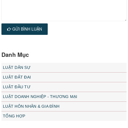
GỬI BÌNH LUẬN
Danh Mục
LUẬT DÂN SỰ
LUẬT ĐẤT ĐAI
LUẬT ĐẦU TƯ
LUẬT DOANH NGHIỆP - THƯƠNG MẠI
LUẬT HÔN NHÂN & GIA ĐÌNH
TỔNG HỢP