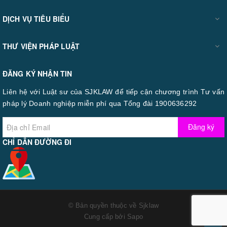
DỊCH VỤ TIÊU BIỂU
THƯ VIỆN PHÁP LUẬT
ĐĂNG KÝ NHẬN TIN
Liên hệ với Luật sư của SJKLAW để tiếp cận chương trình Tư vấn
pháp lý Doanh nghiệp miễn phí qua Tổng đài 1900636292
Đăng ký
CHỈ DẪN ĐƯỜNG ĐI
© Bản quyền thuộc về
Sjklaw
Cung cấp bởi
Sapo