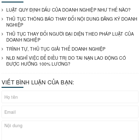
LUẬT QUY ĐỊNH DẤU CỦA DOANH NGHIỆP NHƯ THẾ NÀO?
THỦ TỤC THÔNG BÁO THAY ĐỔI NỘI DUNG ĐĂNG KÝ DOANH
NGHIỆP
THỦ TỤC THAY ĐỔI NGƯỜI ĐẠI DIỆN THEO PHÁP LUẬT CỦA
DOANH NGHIỆP
TRÌNH TỰ, THỦ TỤC GIẢI THỂ DOANH NGHIỆP
NLĐ NGHỈ VIỆC ĐỂ ĐIỀU TRỊ DO TAI NẠN LAO ĐỘNG CÓ
ĐƯỢC HƯỞNG 100% LƯƠNG?
VIẾT BÌNH LUẬN CỦA BẠN: