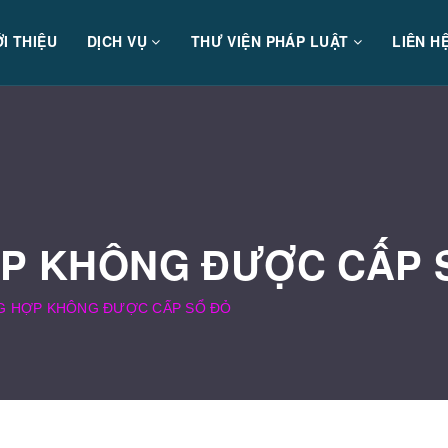
ỚI THIỆU
DỊCH VỤ
THƯ VIỆN PHÁP LUẬT
LIÊN H
P KHÔNG ĐƯỢC CẤP 
 HỢP KHÔNG ĐƯỢC CẤP SỔ ĐỎ