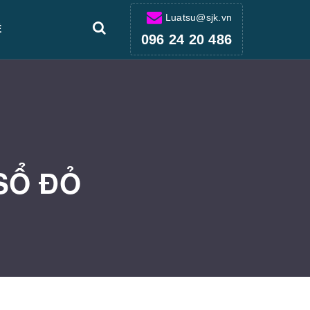
Luatsu@sjk.vn
Ệ
096 24 20 486
SỔ ĐỎ