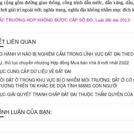
ng cộng gồm đường giao thông, công trình dẫn nước, dẫn xăng, dầu, k
chơi giải trí ngoài trời; nghĩa trang, nghĩa địa không nhằm mục đích 
ÁC TRƯỜNG HỢP KHÔNG ĐƯỢC CẤP SỔ ĐỎ
,
Luật đất đai 2013
IẾT LIÊN QUAN
 HÀNH VI NÀO BỊ NGHIÊM CẤM TRONG LĨNH VỰC ĐẤT ĐAI THEO
tự, thủ tục chuyển nhượng Hợp đồng Mua bán nhà ở mới nhất 2022
ỤC CUNG CẤP DỮ LIỆU VỀ ĐẤT ĐAI
ỒI ĐẤT Ở TRONG KHU VỰC BỊ Ô NHIỄM MÔI TRƯỜNG; ĐẤT Ở CÓ 
TƯỢNG THIÊN TAI KHÁC ĐE DỌA TÍNH MẠNG CON NGƯỜI
ỤC GIẢI QUYẾT TRANH CHẤP ĐẤT ĐAI THUỘC THẨM QUYỀN CỦA
BÌNH LUẬN CỦA BẠN: