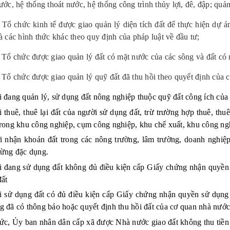
ước, hệ thống thoát nước, hệ thống công trình thủy lợi, đê, đập; quả
+
Tổ chức kinh tế được giao quản lý diện tích đất để thực hiện dự 
à các hình thức khác theo quy định của pháp luật về đầu tư;
+
Tổ chức được giao quản lý đất có mặt nước của các sông và đất c
+
Tổ chức được giao quản lý quỹ đất đã thu hồi theo quyết định của
 đang quản lý, sử dụng đất nông nghiệp thuộc quỹ đất công ích của x
 thuê, thuê lại đất của người sử dụng đất, trừ trường hợp thuê, thu
trong khu công nghiệp, cụm công nghiệp, khu chế xuất, khu công ngh
 nhận khoán đất trong các nông trường, lâm trường, doanh nghiệ
rừng đặc dụng.
 đang sử dụng đất không đủ điều kiện cấp Giấy chứng nhận quyền s
đất
 sử dụng đất có đủ điều kiện cấp Giấy chứng nhận quyền sử dụng đ
g đã có thông báo hoặc quyết định thu hồi đất của cơ quan nhà nướ
ức, Ủy ban nhân dân cấp xã được Nhà nước giao đất không thu tiền