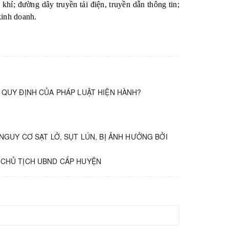
hí; đường dây truyền tải điện, truyền dẫn thông tin;
kinh doanh.
 QUY ĐỊNH CỦA PHÁP LUẬT HIỆN HÀNH?
NGUY CƠ SẠT LỞ, SỤT LÚN, BỊ ẢNH HƯỞNG BỞI
 CHỦ TỊCH UBND CẤP HUYỆN