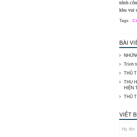
trình cô
khu vui 
Tags :
C
BÀI V
NHỮNG
Trình 
THỦ T
THU H
HIỆN 
THỦ T
VIẾT 