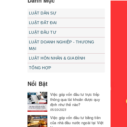
Danh Mục
LUẬT DÂN SỰ
LUẬT ĐẤT ĐAI
LUẬT ĐẦU TƯ
LUẬT DOANH NGHIỆP - THƯƠNG
MẠI
LUẬT HÔN NHÂN & GIA ĐÌNH
TỔNG HỢP
Nổi Bật
Việc góp vốn đầu tư trực tiếp
thông qua tài khoản được quy
định như thế nào?
05/10/2023
Việc góp vốn đầu tư bằng tiền
của nhà đầu nước ngoài tại Việt