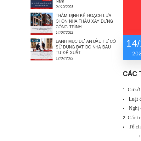
Nam
04/10/2023
THẨM ĐỊNH KẾ HOẠCH LỰA
CHỌN NHÀ THẦU XÂY DỰNG
CÔNG TRÌNH
14/07/2022
DANH MỤC DỰ ÁN ĐẦU TƯ CÓ
14/
SỬ DỤNG ĐẤT DO NHÀ ĐẦU
TƯ ĐỀ XUẤT
20
12/07/2022
CÁC 
Cơ sở
Luật 
Nghị 
Các t
Tổ ch