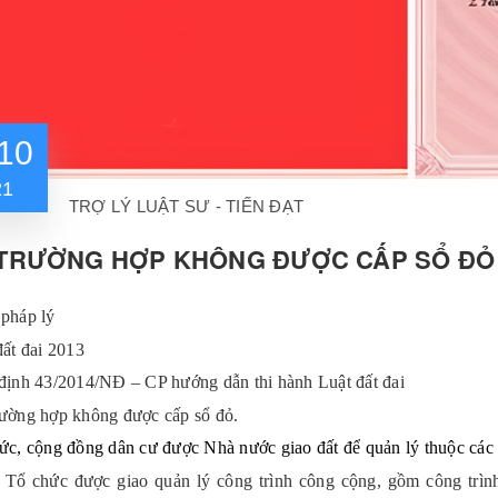
10
21
TRỢ LÝ LUẬT SƯ - TIẾN ĐẠT
TRƯỜNG HỢP KHÔNG ĐƯỢC CẤP SỔ ĐỎ
 pháp lý
đất đai 2013
định 43/2014/NĐ – CP hướng dẫn thi hành Luật đất đai
rường hợp không được cấp sổ đỏ.
ức, cộng đồng dân cư được Nhà nước giao đất để quản lý thuộc các 
+
Tổ chức được giao quản lý công trình công cộng, gồm công trình