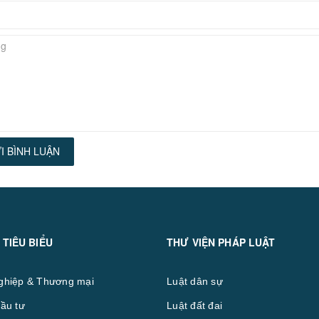
I BÌNH LUẬN
 TIÊU BIỂU
THƯ VIỆN PHÁP LUẬT
ghiệp & Thương mại
Luật dân sự
ầu tư
Luật đất đai