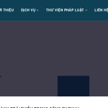
ỚI THIỆU
DỊCH VỤ
THƯ VIỆN PHÁP LUẬT
LIÊN H