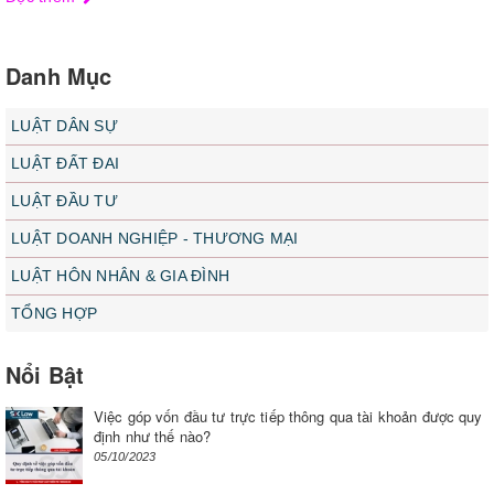
Danh Mục
LUẬT DÂN SỰ
LUẬT ĐẤT ĐAI
LUẬT ĐẦU TƯ
LUẬT DOANH NGHIỆP - THƯƠNG MẠI
LUẬT HÔN NHÂN & GIA ĐÌNH
TỔNG HỢP
Nổi Bật
Việc góp vốn đầu tư trực tiếp thông qua tài khoản được quy
định như thế nào?
05/10/2023