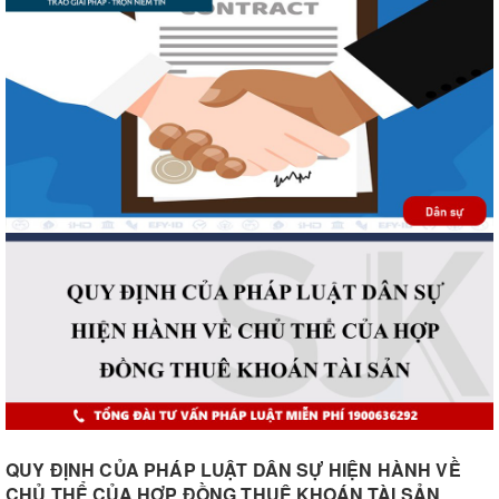
QUY ĐỊNH CỦA PHÁP LUẬT DÂN SỰ HIỆN HÀNH VỀ
CHỦ THỂ CỦA HỢP ĐỒNG THUÊ KHOÁN TÀI SẢN