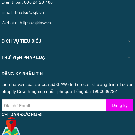
Điện thoại:
096 24 20 486
Email:
Luatsu@sjk.vn
Website:
https://sjklaw.vn
DỊCH VỤ TIÊU BIỂU
THƯ VIỆN PHÁP LUẬT
ĐĂNG KÝ NHẬN TIN
Liên hệ với Luật sư của SJKLAW để tiếp cận chương trình Tư vấn
pháp lý Doanh nghiệp miễn phí qua Tổng đài 1900636292
Đăng ký
CHỈ DẪN ĐƯỜNG ĐI