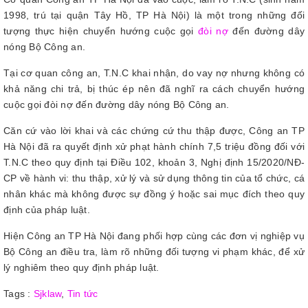
1998, trú tại quận Tây Hồ, TP Hà Nội) là một trong những đối
tượng thực hiện chuyển hướng cuộc gọi
đòi nợ
đến đường dây
nóng Bộ Công an.
Tại cơ quan công an, T.N.C khai nhận, do vay nợ nhưng không có
khả năng chi trả, bị thúc ép nên đã nghĩ ra cách chuyển hướng
cuộc gọi đòi nợ đến đường dây nóng Bộ Công an.
Căn cứ vào lời khai và các chứng cứ thu thập được, Công an TP
Hà Nội đã ra quyết định xử phạt hành chính 7,5 triệu đồng đối với
T.N.C theo quy định tại Điều 102, khoản 3, Nghị định 15/2020/NĐ-
CP về hành vi: thu thập, xử lý và sử dụng thông tin của tổ chức, cá
nhân khác mà không được sự đồng ý hoặc sai mục đích theo quy
định của pháp luật.
Hiện Công an TP Hà Nội đang phối hợp cùng các đơn vị nghiệp vụ
Bộ Công an điều tra, làm rõ những đối tượng vi phạm khác, để xử
lý nghiêm theo quy định pháp luật.
Tags :
Sjklaw
,
Tin tức