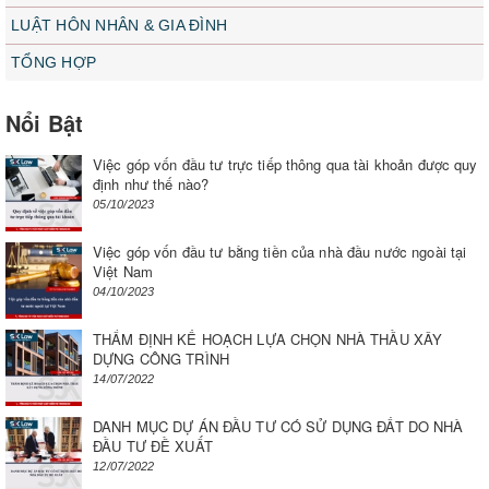
LUẬT HÔN NHÂN & GIA ĐÌNH
TỔNG HỢP
Nổi Bật
Việc góp vốn đầu tư trực tiếp thông qua tài khoản được quy
định như thế nào?
05/10/2023
Việc góp vốn đầu tư bằng tiền của nhà đầu nước ngoài tại
Việt Nam
04/10/2023
THẨM ĐỊNH KẾ HOẠCH LỰA CHỌN NHÀ THẦU XÂY
DỰNG CÔNG TRÌNH
14/07/2022
DANH MỤC DỰ ÁN ĐẦU TƯ CÓ SỬ DỤNG ĐẤT DO NHÀ
ĐẦU TƯ ĐỀ XUẤT
12/07/2022