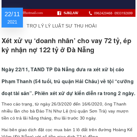
22/11
2021
TRỢ LÝ LÝ LUẬT SƯ THU HOÀI
Xét xử vụ ‘doanh nhân’ cho vay 72 tỷ, ép
ký nhận nợ 122 tỷ ở Đà Nẵng
Ngày 22/11, TAND TP Đà Nẵng đưa ra xét xử bị cáo
Phạm Thanh (54 tuổi, trú quận Hải Châu) về tội “cưỡng
đoạt tài sản”. Phiên xét xử dự kiến diễn ra trong 2 ngày.
Theo cáo trạng, từ ngày 26/3/2020 đến 16/6/2020, ông Thanh
nhiều lần cho bà Đào Thị Như Lệ (trú quận Sơn Trà) vay mượn
tiền có trả lãi hằng tháng, thu lãi trước 30 ngày.
Hai bên giao dịch đặt cọc mua bán 1 lô đất trên đường Hoàng Kế
Viêm (Đà Nẵng) với số tiền giao dịch 72 tỷ đồng.