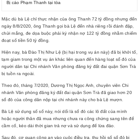
Bị cáo Phạm Thanh tại tòa
Mặc dù bà Lệ chỉ thực nhận của ông Thanh 72 tỷ đồng nhưng đến
ngày 8/8/2020, ông Thanh gọi bà Lệ đến nhà riêng rồi đánh đập,
chửi mắng, đe dọa buộc phải ký nhận nợ 122 tỷ đồng nhằm chiếm
đoạt số tiền 50 tỷ đồng.
Hiện nay, bà Đào Thị Như Lệ (bị hại trong vụ án này) đã bị khởi tố,
tạm giam trong một vụ án khác liên quan đến hàng loạt sổ đỏ của
người dân tại Chi nhánh Văn phòng đăng ký đất đai quận Sơn Trà
bị tuồn ra ngoài.
Theo đó, tháng 7/2020, Dương Thị Ngọc Anh, chuyên viên Chi
nhánh Văn phòng đăng ký đất đai quận Sơn Trà đã giao hơn 20
sổ đỏ của công dân nộp tại chi nhánh này cho bà Lệ mượn.
Bà Lệ sử dụng số sổ này, nói dối là sổ đỏ các lô đất của mình
hoặc người thân đã mua nhưng chưa ra công chứng sang tên để
cầm cố, kéo dài thời gian trả nợ và sử dụng để lừa đảo.
Sau đó, cơ quan công an vào cuộc điều tra, thu hồi số sổ đỏ bị