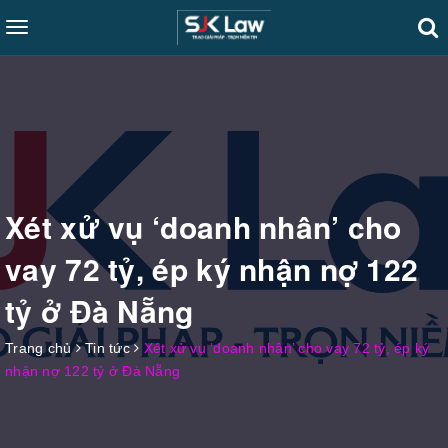
Toggle
navigation
Xét xử vụ ‘doanh nhân’ cho
vay 72 tỷ, ép ký nhận nợ 122
tỷ ở Đà Nẵng
Trang chủ
Tin tức
Xét xử vụ ‘doanh nhân’ cho vay 72 tỷ, ép ký
nhận nợ 122 tỷ ở Đà Nẵng