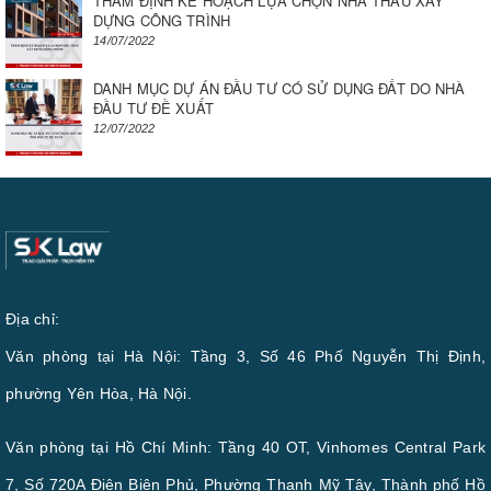
THẨM ĐỊNH KẾ HOẠCH LỰA CHỌN NHÀ THẦU XÂY
DỰNG CÔNG TRÌNH
14/07/2022
DANH MỤC DỰ ÁN ĐẦU TƯ CÓ SỬ DỤNG ĐẤT DO NHÀ
ĐẦU TƯ ĐỀ XUẤT
12/07/2022
Địa chỉ:
Văn phòng tại Hà Nội: Tầng 3, Số 46 Phố Nguyễn Thị Định,
phường Yên Hòa, Hà Nội.
Văn phòng tại Hồ Chí Minh: Tầng 40 OT, Vinhomes Central Park
7, Số 720A Điện Biên Phủ, Phường Thạnh Mỹ Tây, Thành phố Hồ