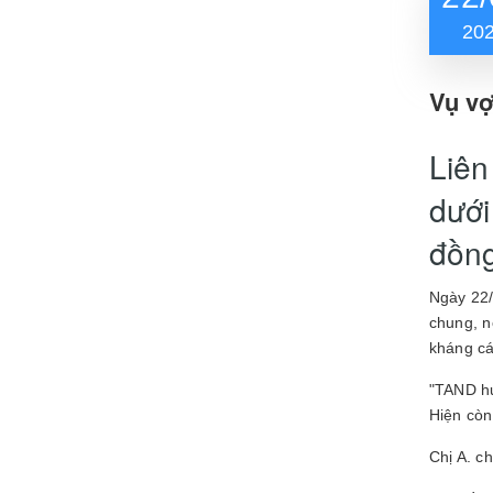
20
Vụ vợ
Liên
dưới
đồng
Ngày 22/
chung, n
kháng cá
"TAND hu
Hiện còn
Chị A. c