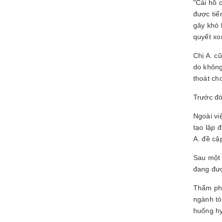
"Cái hồ 
được tiế
gây khó 
quyết xon
Chị A. c
do không
thoát ch
Trước đó
Ngoài vi
tạo lập 
A. đề cậ
Sau một 
đang đượ
Thẩm phá
ngành tò
huống hy