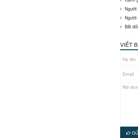
Người 
Người 
Bắt đố
VIẾT 
GỬ