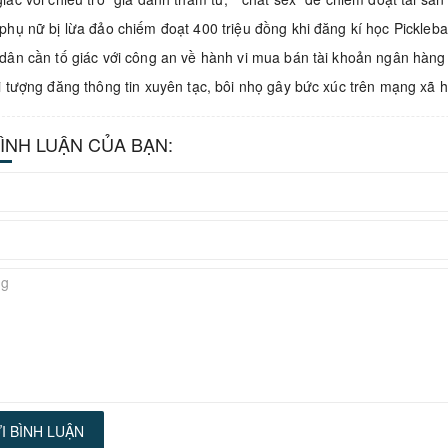
phụ nữ bị lừa đảo chiếm đoạt 400 triệu đồng khi đăng kí học Pickleb
dân cần tố giác với công an về hành vi mua bán tài khoản ngân hàng
i tượng đăng thông tin xuyên tạc, bôi nhọ gây bức xúc trên mạng xã h
BÌNH LUẬN CỦA BẠN:
I BÌNH LUẬN