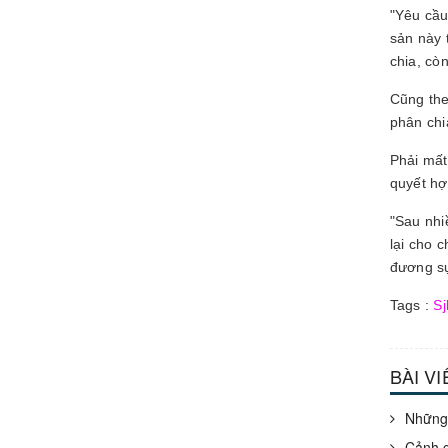
"Yêu cầu
sản này 
chia, cò
Cũng the
phân chi
Phải mất
quyết hợ
"Sau nhi
lại cho 
đương sự
Tags :
Sj
BÀI V
Những 
Cảnh g