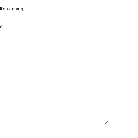
all qua mạng
ội