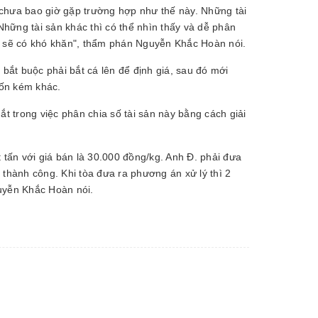
 chưa bao giờ gặp trường hợp như thế này. Những tài
Những tài sản khác thì có thể nhìn thấy và dễ phân
nên sẽ có khó khăn", thẩm phán Nguyễn Khắc Hoàn nói.
ắt buộc phải bắt cá lên để định giá, sau đó mới
tốn kém khác.
 trong việc phân chia số tài sản này bằng cách giải
 tấn với giá bán là 30.000 đồng/kg. Anh Đ. phải đưa
t thành công. Khi tòa đưa ra phương án xử lý thì 2
uyễn Khắc Hoàn nói.