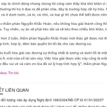
 này là chính đáng nhưng chúng tôi cũng cảm thấy khá khó khăn vì
thường thì họ ít đưa ra để phân chia, đây là trường hợp rất hy hữu. 
n cá ở dưới nước, cá to, cá nhỏ, cá loại gì thì chưa thể biết được 
o thẩm phán Nguyễn Khắc Hoàn, nếu không hòa giải thành công thì b
a. Tuy nhiên, vụ án sẽ phải kéo dài và sẽ kéo theo nhiều khó khăn, 
 hơn 2 tuần, thẩm phán Nguyễn Khắc Hoàn mới tháo gỡ được nút thắt
p tình, hợp lý, đảm bảo quyền lợi tối đa cho các đương sự.
ều buổi hòa giải các đương sự thống nhất là lượng cá dưới hồ là một
chị A. một nửa số tài sản này. Việc hòa giải được việc này cũng là mộ
 đều vui vẻ và cảm ơn tòa đã xử lý hợp tình hợp lý", thẩm phán Ng
klaw
,
Tin tức
IẾT LIÊN QUAN
đối tượng nào áp dụng Nghị định 168/2024/NĐ-CP từ 01/01/2025?
iác với chiêu trò “giả danh thám tử,” "chat sex” để chiếm đoạt tài sản