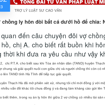
23
TRỢ LÝ LUẬT SƯ CAO VÂN
 chồng ly hôn đòi bắt cá dưới hồ để chia: 
 quan đến câu chuyện đôi vợ chồng
 hồ, chị A. cho biết rất buồn khi h
 thời khi đưa ra yêu cầu như vậy k
2, chị P.T.A. cho biết sau khi Tòa án nhân dân (TAND) huyện Thạch 
ợ chung và giải quyết nuôi con giữa chị và người chồng thì còn có nh
o lên TAND tỉnh Hà Tĩnh để tiếp tục giải quyết.
yện Thạch Hà đã mở phiên xét xử, nhưng tôi chỉ mới đồng ý với một
 nhiều vấn đề khác tôi chưa đồng ý và đang làm kháng cáo gửi lên TA
ho biết thêm, trong vụ án ly hôn thì giữa 2 vợ chồng có nhiều tài s