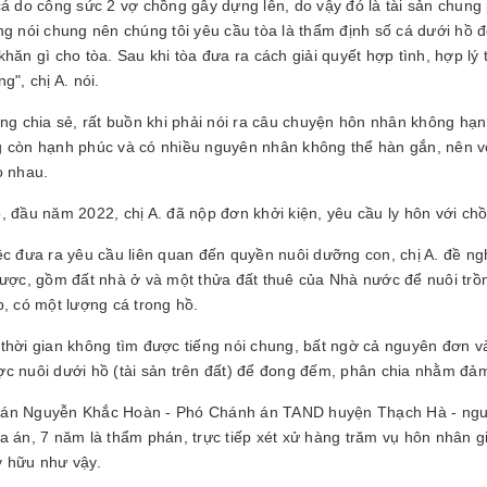
cá do công sức 2 vợ chồng gây dựng lên, do vậy đó là tài sản chung 
ng nói chung nên chúng tôi yêu cầu tòa là thẩm định số cá dưới hồ
khăn gì cho tòa. Sau khi tòa đưa ra cách giải quyết hợp tình, hợp lý 
g", chị A. nói.
ũng chia sẻ, rất buồn khi phải nói ra câu chuyện hôn nhân không h
 còn hạnh phúc và có nhiều nguyên nhân không thể hàn gắn, nên vợ 
o nhau.
, đầu năm 2022, chị A. đã nộp đơn khởi kiện, yêu cầu ly hôn với c
ệc đưa ra yêu cầu liên quan đến quyền nuôi dưỡng con, chị A. đề ng
được, gồm đất nhà ở và một thửa đất thuê của Nhà nước để nuôi trồng
p, có một lượng cá trong hồ.
thời gian không tìm được tiếng nói chung, bất ngờ cả nguyên đơn và
c nuôi dưới hồ (tài sản trên đất) để đong đếm, phân chia nhằm đả
n Nguyễn Khắc Hoàn - Phó Chánh án TAND huyện Thạch Hà - người
a án, 7 năm là thẩm phán, trực tiếp xét xử hàng trăm vụ hôn nhân gi
 hữu như vậy.