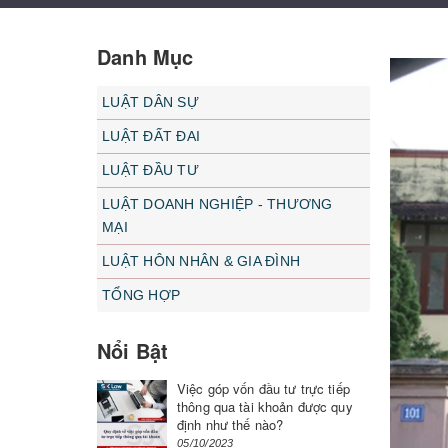
Danh Mục
LUẬT DÂN SỰ
LUẬT ĐẤT ĐAI
LUẬT ĐẦU TƯ
LUẬT DOANH NGHIỆP - THƯƠNG
MẠI
LUẬT HÔN NHÂN & GIA ĐÌNH
TỔNG HỢP
Nổi Bật
Việc góp vốn đầu tư trực tiếp
thông qua tài khoản được quy
định như thế nào?
05/10/2023