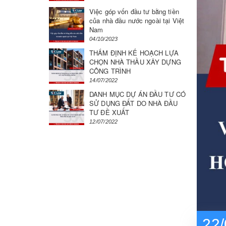
Việc góp vốn đầu tư bằng tiền
của nhà đầu nước ngoài tại Việt
Nam
04/10/2023
THẨM ĐỊNH KẾ HOẠCH LỰA
CHỌN NHÀ THẦU XÂY DỰNG
CÔNG TRÌNH
14/07/2022
DANH MỤC DỰ ÁN ĐẦU TƯ CÓ
SỬ DỤNG ĐẤT DO NHÀ ĐẦU
TƯ ĐỀ XUẤT
12/07/2022
22/