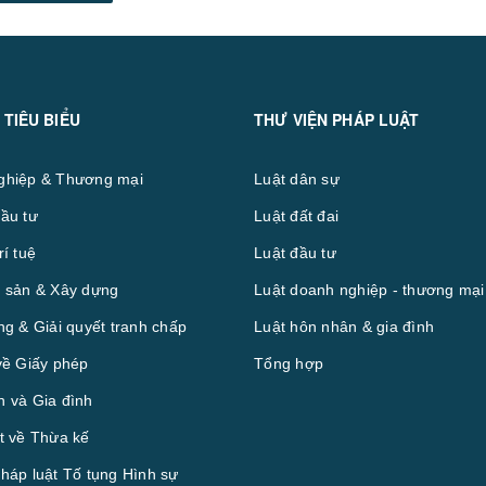
 TIÊU BIỂU
THƯ VIỆN PHÁP LUẬT
ghiệp & Thương mại
Luật dân sự
ầu tư
Luật đất đai
rí tuệ
Luật đầu tư
 sản & Xây dựng
Luật doanh nghiệp - thương mại
ng & Giải quyết tranh chấp
Luật hôn nhân & gia đình
về Giấy phép
Tổng hợp
 và Gia đình
t về Thừa kế
háp luật Tố tụng Hình sự