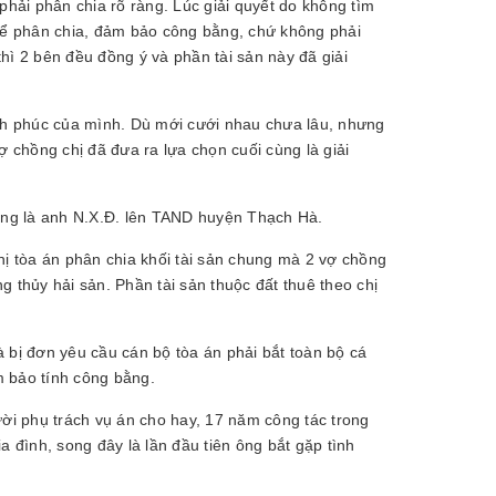
phải phân chia rõ ràng. Lúc giải quyết do không tìm
 để phân chia, đảm bảo công bằng, chứ không phải
thì 2 bên đều đồng ý và phần tài sản này đã giải
ạnh phúc của mình. Dù mới cưới nhau chưa lâu, nhưng
chồng chị đã đưa ra lựa chọn cuối cùng là giải
hồng là anh N.X.Đ. lên TAND huyện Thạch Hà.
hị tòa án phân chia khối tài sản chung mà 2 vợ chồng
 thủy hải sản. Phần tài sản thuộc đất thuê theo chị
 bị đơn yêu cầu cán bộ tòa án phải bắt toàn bộ cá
m bảo tính công bằng.
 phụ trách vụ án cho hay, 17 năm công tác trong
a đình, song đây là lần đầu tiên ông bắt gặp tình