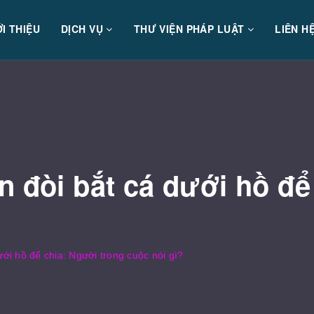
ỚI THIỆU
DỊCH VỤ
THƯ VIỆN PHÁP LUẬT
LIÊN H
n đòi bắt cá dưới hồ để
ưới hồ để chia: Người trong cuộc nói gì?