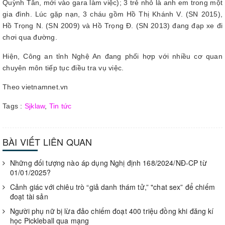
Quỳnh Tân, mới vào gara làm việc); 3 trẻ nhỏ là anh em trong một
gia đình. Lúc gặp nạn, 3 cháu gồm Hồ Thị Khánh V. (SN 2015),
Hồ Trọng N. (SN 2009) và Hồ Trọng Đ. (SN 2013) đang đạp xe đi
chơi qua đường.
Hiện, Công an tỉnh Nghệ An đang phối hợp với nhiều cơ quan
chuyên môn tiếp tục điều tra vụ việc.
Theo vietnamnet.vn
Tags :
Sjklaw
,
Tin tức
BÀI VIẾT LIÊN QUAN
Những đối tượng nào áp dụng Nghị định 168/2024/NĐ-CP từ
01/01/2025?
Cảnh giác với chiêu trò “giả danh thám tử,” "chat sex” để chiếm
đoạt tài sản
Người phụ nữ bị lừa đảo chiếm đoạt 400 triệu đồng khi đăng kí
học Pickleball qua mạng