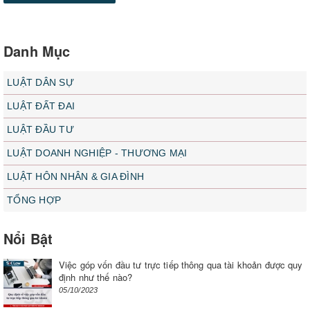
Danh Mục
LUẬT DÂN SỰ
LUẬT ĐẤT ĐAI
LUẬT ĐẦU TƯ
LUẬT DOANH NGHIỆP - THƯƠNG MẠI
LUẬT HÔN NHÂN & GIA ĐÌNH
TỔNG HỢP
Nổi Bật
Việc góp vốn đầu tư trực tiếp thông qua tài khoản được quy
định như thế nào?
05/10/2023