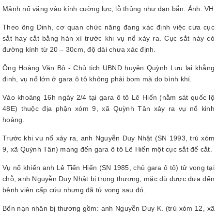
Mảnh nổ văng vào kính cường lực, lỗ thủng như đạn bắn. Ảnh: VH
Theo ông Dinh, cơ quan chức năng đang xác định việc cưa cục
sắt hay cắt bằng hàn xì trước khi vụ nổ xảy ra. Cục sắt này có
đường kính từ 20 – 30cm, độ dài chưa xác định.
Ông Hoàng Văn Bộ - Chủ tịch UBND huyện Quỳnh Lưu lại khẳng
định, vụ nổ lớn ở gara ô tô không phải bom mà do bình khí.
Vào khoảng 16h ngày 2/4 tại gara ô tô Lê Hiển (nằm sát quốc lộ
48E) thuộc địa phận xóm 9, xã Quỳnh Tân xảy ra vụ nổ kinh
hoàng.
Trước khi vụ nổ xảy ra, anh Nguyễn Duy Nhật (SN 1993, trú xóm
9, xã Quỳnh Tân) mang đến gara ô tô Lê Hiển một cục sắt để cắt.
Vụ nổ khiến anh Lê Tiến Hiển (SN 1985, chủ gara ô tô) tử vong tại
chỗ; anh Nguyễn Duy Nhật bị trọng thương, mặc dù được đưa đến
bệnh viện cấp cứu nhưng đã tử vong sau đó.
Bốn nạn nhân bị thương gồm: anh Nguyễn Duy K. (trú xóm 12, xã