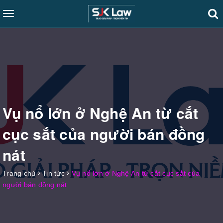
Toggle
navigation
Vụ nổ lớn ở Nghệ An từ cắt
cục sắt của người bán đồng
nát
Trang chủ
Tin tức
Vụ nổ lớn ở Nghệ An từ cắt cục sắt của
người bán đồng nát