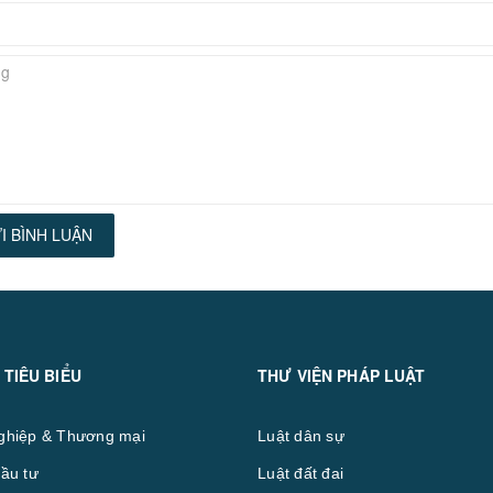
I BÌNH LUẬN
 TIÊU BIỂU
THƯ VIỆN PHÁP LUẬT
ghiệp & Thương mại
Luật dân sự
ầu tư
Luật đất đai