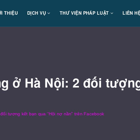
ỚI THIỆU
DỊCH VỤ
THƯ VIỆN PHÁP LUẬT
LIÊN H
 ở Hà Nội: 2 đối tượng
đối tượng kết bạn qua “Hội nợ nần” trên Facebook