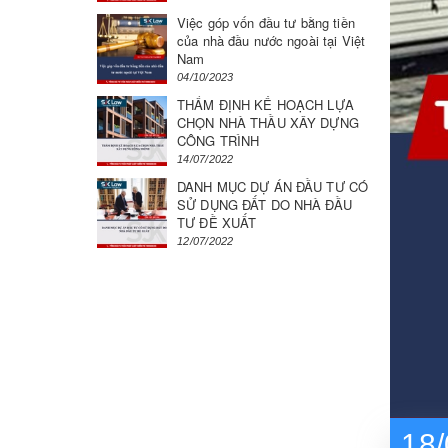
Việc góp vốn đầu tư bằng tiền
của nhà đầu nước ngoài tại Việt
Nam
04/10/2023
THẨM ĐỊNH KẾ HOẠCH LỰA
CHỌN NHÀ THẦU XÂY DỰNG
CÔNG TRÌNH
14/07/2022
DANH MỤC DỰ ÁN ĐẦU TƯ CÓ
SỬ DỤNG ĐẤT DO NHÀ ĐẦU
TƯ ĐỀ XUẤT
12/07/2022
18/