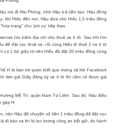
Hải Phòng.
ậu nói đi Hải Phòng, nhờ Hậu trả tiền taxi. Hậu đồng
, khi Hiếu đến nơi, Hậu đưa cho Hiếu 1,5 triệu đồng
"hóa trang" cho 'phi vụ' tiếp theo.
ernet tìm kiếm địa chỉ cho thuê xe ô tô. Sau khi tìm
 để đặt cọc thuê xe, rồi cùng Hiếu đi thuê 2 xe ô tô
 có 1 bộ giấy tờ nên Hiếu đã đặt 20 triệu đồng cùng
 Thế H là bạn bè quen biết qua mạng xã hội Facebook
chỉ làm giả Giấy đăng ký xe ô tô thì cầm cố được giá
ở phường Mễ Trì, quận Nam Từ Liêm. Sau đó, Hậu điều
n gặp H.
n, nên Hậu đã chuyển số tiền 1 triệu đồng để đặt cọc
giả đi bán xe thì bị lực lượng công an bắt giữ, do hành