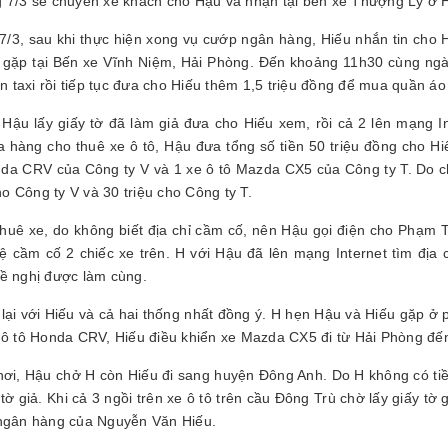
 7/3 sẽ chuyển xe khách cho Hậu và nhận tại bến xe Thượng Lý ở 
7/3, sau khi thực hiện xong vụ cướp ngân hàng, Hiếu nhắn tin cho H
 gặp tại Bến xe Vĩnh Niệm, Hải Phòng. Đến khoảng 11h30 cùng ngày
ền taxi rồi tiếp tục đưa cho Hiếu thêm 1,5 triệu đồng để mua quần áo 
 Hậu lấy giấy tờ đã làm giả đưa cho Hiếu xem, rồi cả 2 lên mạng Int
 hàng cho thuê xe ô tô, Hậu đưa tổng số tiền 50 triệu đồng cho Hiếu
a CRV của Công ty V và 1 xe ô tô Mazda CX5 của Công ty T. Do chỉ
 Công ty V và 30 triệu cho Công ty T.
thuê xe, do không biết địa chỉ cầm cố, nên Hậu gọi điện cho Phạm
hệ cầm cố 2 chiếc xe trên. H với Hậu đã lên mạng Internet tìm địa 
ề nghị được làm cùng.
lại với Hiếu và cả hai thống nhất đồng ý. H hẹn Hậu và Hiếu gặp 
 ô tô Honda CRV, Hiếu điều khiển xe Mazda CX5 đi từ Hải Phòng đế
nơi, Hậu chở H còn Hiếu đi sang huyện Đông Anh. Do H không có tiề
tờ giả. Khi cả 3 ngồi trên xe ô tô trên cầu Đông Trù chờ lấy giấy tờ 
ngân hàng của Nguyễn Văn Hiếu.