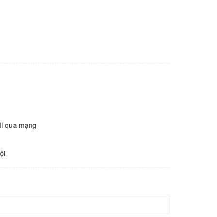
all qua mạng
ội