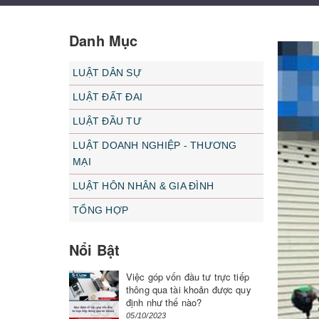
Danh Mục
LUẬT DÂN SỰ
LUẬT ĐẤT ĐAI
LUẬT ĐẦU TƯ
LUẬT DOANH NGHIỆP - THƯƠNG
MẠI
LUẬT HÔN NHÂN & GIA ĐÌNH
TỔNG HỢP
Nổi Bật
Việc góp vốn đầu tư trực tiếp
thông qua tài khoản được quy
định như thế nào?
05/10/2023