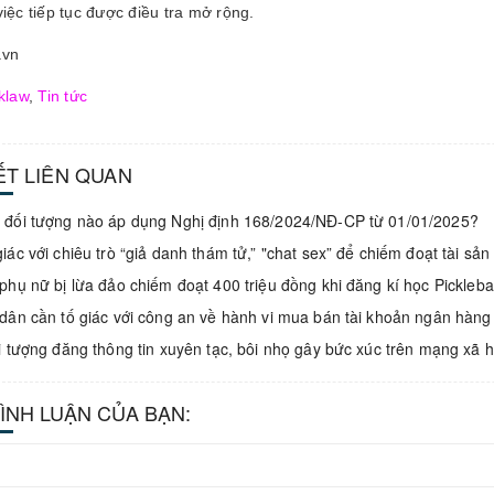
việc tiếp tục được điều tra mở rộng.
.vn
klaw
,
Tin tức
IẾT LIÊN QUAN
đối tượng nào áp dụng Nghị định 168/2024/NĐ-CP từ 01/01/2025?
iác với chiêu trò “giả danh thám tử,” "chat sex” để chiếm đoạt tài sản
phụ nữ bị lừa đảo chiếm đoạt 400 triệu đồng khi đăng kí học Pickleb
dân cần tố giác với công an về hành vi mua bán tài khoản ngân hàng
i tượng đăng thông tin xuyên tạc, bôi nhọ gây bức xúc trên mạng xã h
BÌNH LUẬN CỦA BẠN: