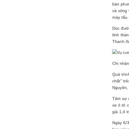
bàn phườ
và xông 
máy tẩu 
Dọc đườn
tỉnh thà
Thanh X
Chi nhán
Quá trìn
chất" tr
Nguyên, 
Tâm sự a
xe ô tô 
giá 1,4 t
Ngày 6/3