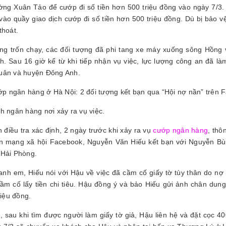
ng Xuân Tảo để cướp đi số tiền hơn 500 triệu đồng vào ngày 7/3.
vào quầy giao dịch cướp đi số tiền hơn 500 triệu đồng. Dù bị bảo 
thoát.
g trốn chạy, các đối tượng đã phi tang xe máy xuống sông Hồng và
nh. Sau 16 giờ kể từ khi tiếp nhận vụ việc, lực lượng công an đã là
uân và huyện Đông Anh.
h ngân hàng nơi xảy ra vụ việc.
h điều tra xác định, 2 ngày trước khi xảy ra vụ
cướp ngân hàng
, th
ên mạng xã hội Facebook, Nguyễn Văn Hiếu kết bạn với Nguyễn Bù
Hải Phòng.
nh em, Hiếu nói với Hậu về việc đã cầm cố giấy tờ tùy thân do nợ 
cầm cố lấy tiền chi tiêu. Hậu đồng ý và bảo Hiếu gửi ảnh chân dung 
riệu đồng.
, sau khi tìm được người làm giấy tờ giả, Hậu liên hệ và đặt cọc 40