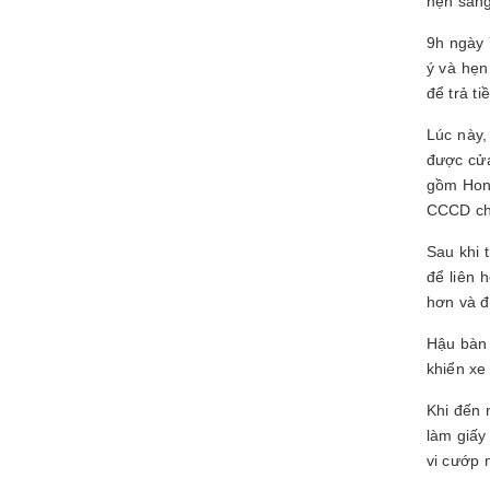
hẹn sáng
9h ngày 
ý và hẹn
để trả ti
Lúc này,
được cửa
gồm Hond
CCCD cho
Sau khi 
để liên 
hơn và đ
Hậu bàn 
khiển xe
Khi đến 
làm giấy 
vi cướp 