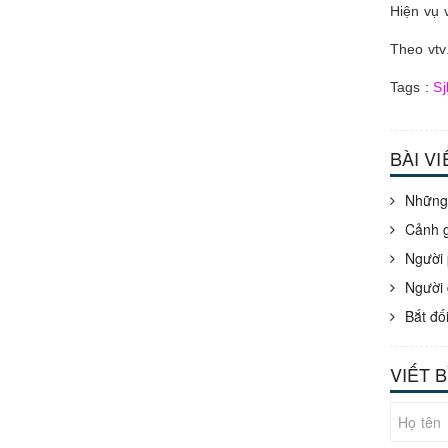
Hiện vụ 
Theo vtv
Tags :
Sj
BÀI V
Những 
Cảnh g
Người 
Người 
Bắt đố
VIẾT 