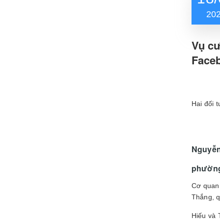
20
Vụ cư
Face
Hai đối 
Nguyễn
phường
Cơ quan 
Thắng, q
Hiếu và 