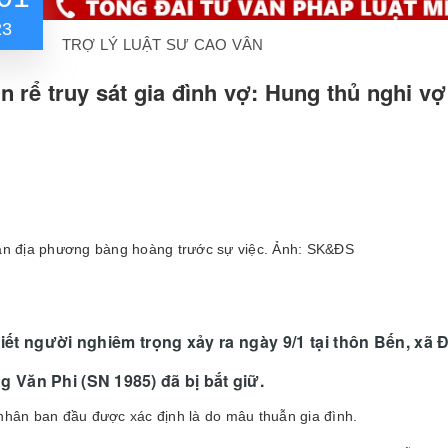
23
TRỢ LÝ LUẬT SƯ CAO VÂN
n rể truy sát gia đình vợ: Hung thủ nghi v
n địa phương bàng hoàng trước sự việc. Ảnh: SK&ĐS
iết người nghiêm trọng xảy ra ngày 9/1 tại thôn Bến, xã
g Văn Phi (SN 1985) đã bị bắt giữ.
hân ban đầu được xác định là do mâu thuẫn gia đình.