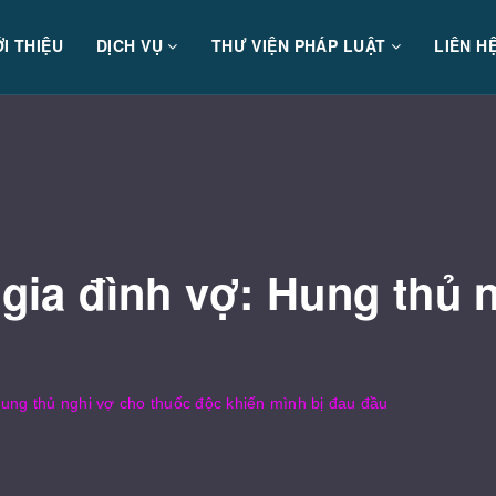
ỚI THIỆU
DỊCH VỤ
THƯ VIỆN PHÁP LUẬT
LIÊN H
 gia đình vợ: Hung thủ 
 Hung thủ nghi vợ cho thuốc độc khiến mình bị đau đầu