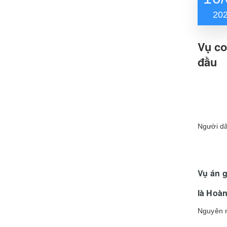
20
Vụ co
đầu
Người dâ
Vụ án g
là Hoàn
Nguyên n