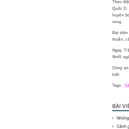
Theo điề
Quốc D. 
huyện Só
vong.
Đại diện
thuẫn, c
Ngày 7/1
9h45 ngà
Công an 
luật.
Tags :
Sj
BÀI V
Những 
Cảnh g