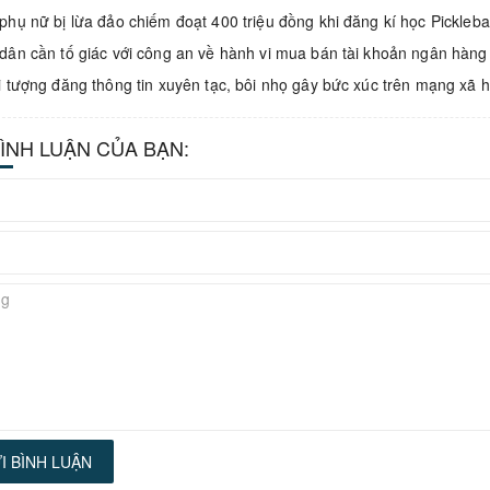
phụ nữ bị lừa đảo chiếm đoạt 400 triệu đồng khi đăng kí học Pickleb
dân cần tố giác với công an về hành vi mua bán tài khoản ngân hàng
i tượng đăng thông tin xuyên tạc, bôi nhọ gây bức xúc trên mạng xã h
BÌNH LUẬN CỦA BẠN:
I BÌNH LUẬN