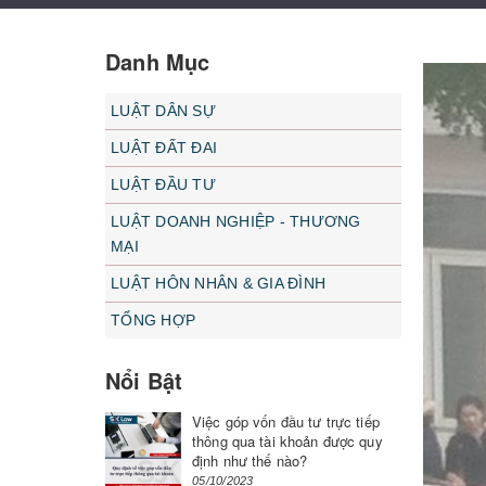
Danh Mục
LUẬT DÂN SỰ
LUẬT ĐẤT ĐAI
LUẬT ĐẦU TƯ
LUẬT DOANH NGHIỆP - THƯƠNG
MẠI
LUẬT HÔN NHÂN & GIA ĐÌNH
TỔNG HỢP
Nổi Bật
Việc góp vốn đầu tư trực tiếp
thông qua tài khoản được quy
định như thế nào?
05/10/2023