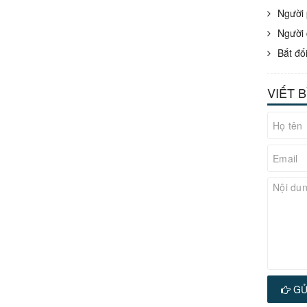
Người 
Người 
Bắt đố
VIẾT 
GỬ