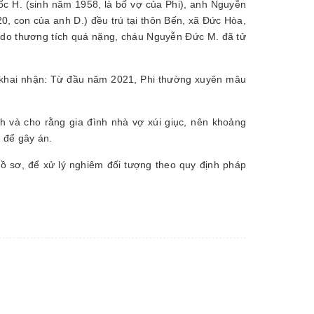
c H. (sinh năm 1958, là bố vợ của Phi), anh Nguyễn
, con của anh D.) đều trú tại thôn Bến, xã Đức Hòa,
 do thương tích quá nặng, cháu Nguyễn Đức M. đã tử
g khai nhận: Từ đầu năm 2021, Phi thường xuyên mâu
 và cho rằng gia đình nhà vợ xúi giục, nên khoảng
 để gây án.
hồ sơ, để xử lý nghiêm đối tượng theo quy định pháp