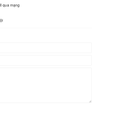
all qua mạng
ội