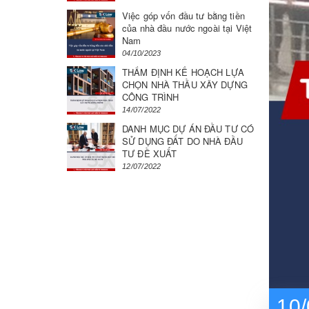
Việc góp vốn đầu tư bằng tiền
của nhà đầu nước ngoài tại Việt
Nam
04/10/2023
THẨM ĐỊNH KẾ HOẠCH LỰA
CHỌN NHÀ THẦU XÂY DỰNG
CÔNG TRÌNH
14/07/2022
DANH MỤC DỰ ÁN ĐẦU TƯ CÓ
SỬ DỤNG ĐẤT DO NHÀ ĐẦU
TƯ ĐỀ XUẤT
12/07/2022
10/