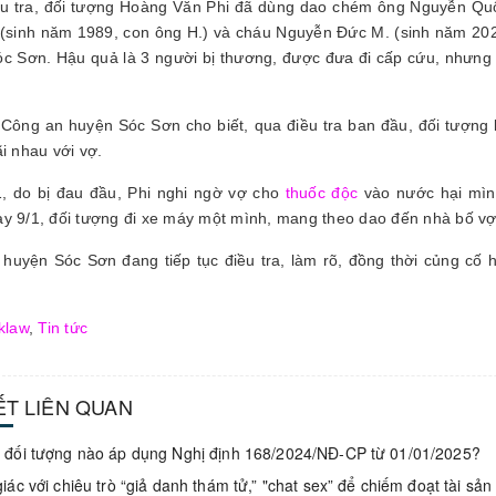
u tra, đối tượng Hoàng Văn Phi đã dùng dao chém ông Nguyễn Quố
(sinh năm 1989, con ông H.) và cháu Nguyễn Đức M. (sinh năm 2020
c Sơn. Hậu quả là 3 người bị thương, được đưa đi cấp cứu, nhưng
 Công an huyện Sóc Sơn cho biết, qua điều tra ban đầu, đối tượn
ãi nhau với vợ.
, do bị đau đầu, Phi nghi ngờ vợ cho
thuốc độc
vào nước hại mình
y 9/1, đối tượng đi xe máy một mình, mang theo dao đến nhà bố vợ
huyện Sóc Sơn đang tiếp tục điều tra, làm rõ, đồng thời củng cố 
klaw
,
Tin tức
IẾT LIÊN QUAN
đối tượng nào áp dụng Nghị định 168/2024/NĐ-CP từ 01/01/2025?
iác với chiêu trò “giả danh thám tử,” "chat sex” để chiếm đoạt tài sản