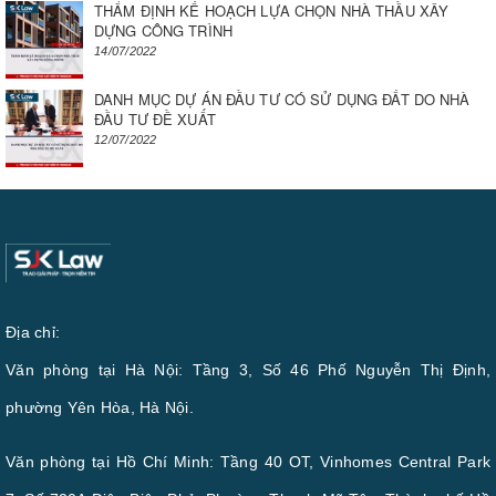
THẨM ĐỊNH KẾ HOẠCH LỰA CHỌN NHÀ THẦU XÂY
DỰNG CÔNG TRÌNH
14/07/2022
DANH MỤC DỰ ÁN ĐẦU TƯ CÓ SỬ DỤNG ĐẤT DO NHÀ
ĐẦU TƯ ĐỀ XUẤT
12/07/2022
Địa chỉ:
Văn phòng tại Hà Nội: Tầng 3, Số 46 Phố Nguyễn Thị Định,
phường Yên Hòa, Hà Nội.
Văn phòng tại Hồ Chí Minh: Tầng 40 OT, Vinhomes Central Park