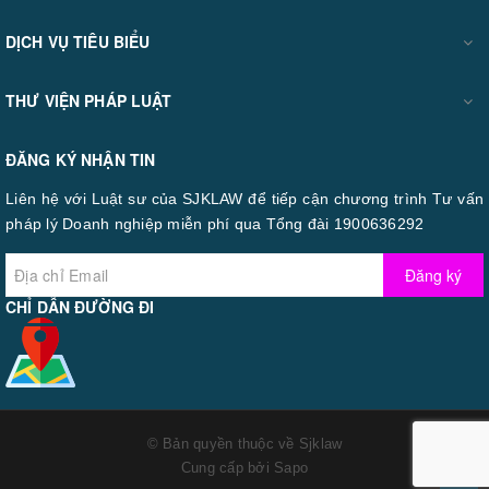
DỊCH VỤ TIÊU BIỂU
THƯ VIỆN PHÁP LUẬT
ĐĂNG KÝ NHẬN TIN
Liên hệ với Luật sư của SJKLAW để tiếp cận chương trình Tư vấn
pháp lý Doanh nghiệp miễn phí qua Tổng đài 1900636292
Đăng ký
CHỈ DẪN ĐƯỜNG ĐI
© Bản quyền thuộc về
Sjklaw
Cung cấp bởi
Sapo