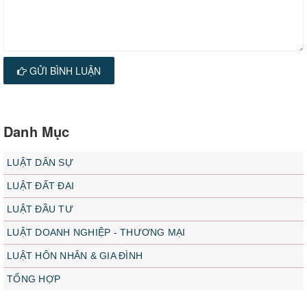
GỬI BÌNH LUẬN
Danh Mục
LUẬT DÂN SỰ
LUẬT ĐẤT ĐAI
LUẬT ĐẦU TƯ
LUẬT DOANH NGHIỆP - THƯƠNG MẠI
LUẬT HÔN NHÂN & GIA ĐÌNH
TỔNG HỢP