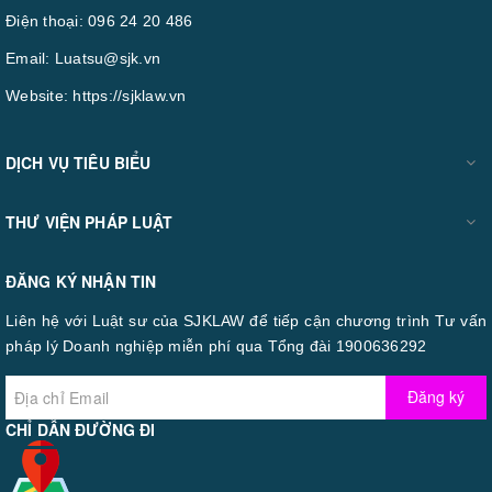
Điện thoại:
096 24 20 486
Email:
Luatsu@sjk.vn
Website:
https://sjklaw.vn
DỊCH VỤ TIÊU BIỂU
THƯ VIỆN PHÁP LUẬT
ĐĂNG KÝ NHẬN TIN
Liên hệ với Luật sư của SJKLAW để tiếp cận chương trình Tư vấn
pháp lý Doanh nghiệp miễn phí qua Tổng đài 1900636292
Đăng ký
CHỈ DẪN ĐƯỜNG ĐI