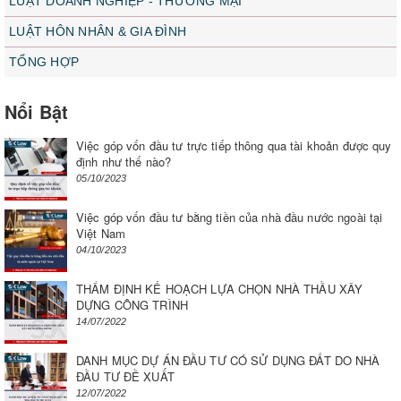
LUẬT DOANH NGHIỆP - THƯƠNG MẠI
LUẬT HÔN NHÂN & GIA ĐÌNH
TỔNG HỢP
Nổi Bật
Việc góp vốn đầu tư trực tiếp thông qua tài khoản được quy
định như thế nào?
05/10/2023
Việc góp vốn đầu tư bằng tiền của nhà đầu nước ngoài tại
Việt Nam
04/10/2023
THẨM ĐỊNH KẾ HOẠCH LỰA CHỌN NHÀ THẦU XÂY
DỰNG CÔNG TRÌNH
14/07/2022
DANH MỤC DỰ ÁN ĐẦU TƯ CÓ SỬ DỤNG ĐẤT DO NHÀ
ĐẦU TƯ ĐỀ XUẤT
12/07/2022