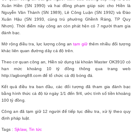
Xuân Hiền (SN 1990) và hai đồng phạm giúp sức cho Hiền là
Nguyễn Văn Thành (SN 1989), Lê Công Luận (SN 1992) và Đào
Xuân Hậu (SN 1993, cùng trú phường Ghềnh Ráng, TP Quy
Nhơn). Thời điểm này công an còn phát hện có 7 người tham gia
đánh bạc.
Mở rộng điều tra, lực lượng công an
tạm giữ
thêm nhiều đối tượng
khác liên quan đường dây cá độ trên.
Theo cơ quan công an, Hiền sử dụng tài khoản Master OK3910 có
hạn mức khoảng 10 tỷ đồng thông qua trang web
http://agbong88.com để tổ chức cá độ bóng đá.
Kết quả điều tra ban đầu, các đối tượng đã tham gia đánh bạc
bằng hình thức cá độ từ ngày 1/1 đến 9/4, ước tính số tiền khoảng
100 tỷ đồng.
Công an đã tạm giữ 12 người để tiếp tục điều tra, xử lý theo quy
định pháp luật.
Tags :
Sjklaw
,
Tin tức