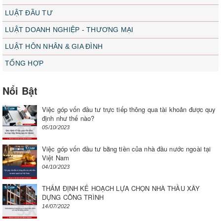
LUẬT ĐẦU TƯ
LUẬT DOANH NGHIỆP - THƯƠNG MẠI
LUẬT HÔN NHÂN & GIA ĐÌNH
TỔNG HỢP
Nổi Bật
Việc góp vốn đầu tư trực tiếp thông qua tài khoản được quy
định như thế nào?
05/10/2023
Việc góp vốn đầu tư bằng tiền của nhà đầu nước ngoài tại
Việt Nam
04/10/2023
THẨM ĐỊNH KẾ HOẠCH LỰA CHỌN NHÀ THẦU XÂY
DỰNG CÔNG TRÌNH
14/07/2022