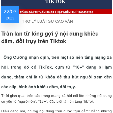
22/03
2023
TRỢ LÝ LUẬT SƯ CAO VÂN
Tràn lan từ lóng gợi ý nội dung khiêu
dâm, đồi trụy trên Tiktok
Ông Cường nhận định, trên một số nền tảng mạng xã
hội, trong đó có TikTok, cụm từ "18+" đang bị lạm
dụng, thậm chí là từ khóa để thu hút người xem đến
các clip, hình ảnh khiêu dâm, đồi trụy.
Thời gian qua, trên các trang mạng xã hội nổi lên những nội dung
có yếu tố "người lớn", "18+", đặc biệt là nền tảng TikTok.
Điều đáng nói, những nội dung trên được "gửi gắm" bằng những