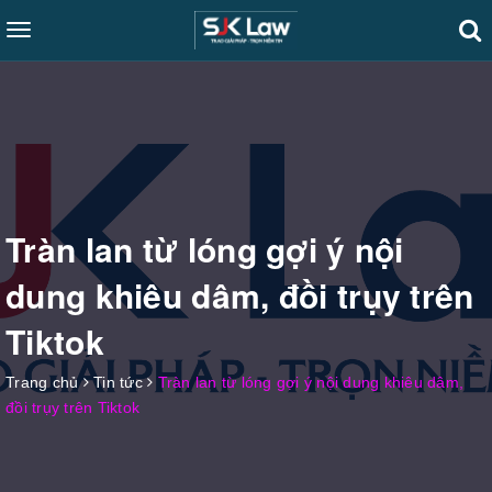
Toggle
navigation
Tràn lan từ lóng gợi ý nội
dung khiêu dâm, đồi trụy trên
Tiktok
Trang chủ
Tin tức
Tràn lan từ lóng gợi ý nội dung khiêu dâm,
đồi trụy trên Tiktok