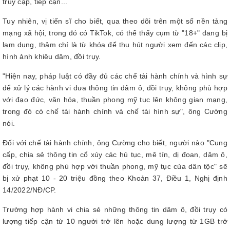
truy cập, tiếp cận...
Tuy nhiên, vị tiến sĩ cho biết, qua theo dõi trên một số nền tảng
mạng xã hội, trong đó có TikTok, có thể thấy cụm từ "18+" đang bị
lạm dụng, thậm chí là từ khóa để thu hút người xem đến các clip,
hình ảnh khiêu dâm, đồi trụy.
"Hiện nay, pháp luật có đầy đủ các chế tài hành chính và hình sự
để xử lý các hành vi đưa thông tin dâm ô, đồi trụy, không phù hợp
với đạo đức, văn hóa, thuần phong mỹ tục lên không gian mạng,
trong đó có chế tài hành chính và chế tài hình sự", ông Cường
nói.
Đối với chế tài hành chính, ông Cường cho biết, người nào "Cung
cấp, chia sẻ thông tin cổ xúy các hủ tục, mê tín, dị đoan, dâm ô,
đồi trụy, không phù hợp với thuần phong, mỹ tục của dân tộc" sẽ
bị xử phạt 10 - 20 triệu đồng theo Khoản 37, Điều 1, Nghị định
14/2022/NĐ/CP.
Trường hợp hành vi chia sẻ những thông tin dâm ô, đồi trụy có
lượng tiếp cận từ 10 người trở lên hoặc dung lượng từ 1GB trở