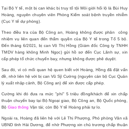
Tại Bộ Y tế, một bị can khác bị truy tố tội Môi giới hối lộ là Bùi Huy
Hoàng, nguyên chuyên viên Phòng Kiểm soát bệnh truyền nhiễm
(Cục Y tế dự phòng).
Theo điều tra của Bộ Công an, Hoàng không được phân công
nhiệm vụ liên quan đến thẩm quyền của Bộ Y tế trong Tổ 5 bộ.
Đến tháng 6/2021, bị can Võ Thị Hồng (Giám đốc Công ty TNHH
TMDV hàng không Minh Ngọc) gửi hồ sơ đến Cục Lãnh sự, xin
cấp phép tổ chức chuyến bay, nhưng không được phê duyệt.
Sau đó, vì có mối quan hệ quen biết với Hoàng, Hồng đã đặt vấn
đề, nhờ liên hệ với bị can Vũ Sỹ Cường (nguyên cán bộ Cục Quản
lý xuất nhập cảnh, Bộ Công an) để xin được cấp phép.
Cường khi đó đưa ra mức "phí" 5 triệu đồng/khách để xin chấp
thuận chuyến bay tại Bộ Ngoại giao, Bộ Công an, Bộ Quốc phòng,
Bộ
Giao thông
Vận tải; còn Bộ Y tế Hoàng phải tự lo.
Ngoài ra, Hoàng đã liên hệ với Lê Thị Phượng, Phó phòng Văn xã
UBND tỉnh Hải Dương, để nhờ Phượng xin chủ trương chấp thuận