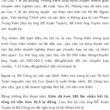
Tại Cục Y tế dự phòng, Phòng Kiểm soát bệnh truyền nhiễm giao
chuyên viên nghiên cứu, đề xuất. Sau đó, Phòng này sẽ báo cáo
lại Cục Y tế dự phòng duyệt dự thảo văn bản trả lời Bộ Ngoại
giao, Văn phòng Chính phủ và các đơn vị thông qua bị can Phạm
Trung Kiên (thư ký ông Đỗ Xuân Tuyên), để trình ông Tuyên xem
xét, duyệt ký.
Tuy nhiên, kết luận điều tra chỉ ra, bị can Trung Kiên trong quá
trình thực hiện nhiệm vụ đã tiếp xúc, yêu cầu và thỏa thuận với
các đại diện doanh nghiệp tham gia chuyến bay và các cá nhân
liên quan. Cụ thể ông này yêu cầu chi 50-200 triệu đồng/chuyến
bay, hoặc chi 500.000-2 triệu đồng/khách đối với chuyến bay
combo, 7-15 triệu đồng/khách đối với khách lẻ.
Ngoài ra, Bộ Công an còn xác định, Kiên còn cùng bị can Vũ Anh
Tuấn (nguyên cán bộ Cục Quản lý xuất nhập cảnh, Bộ Công an)
yêu cầu, gợi ý để doanh nghiệp liên hệ, chi tiền cho Kiên.
Bằng những thủ đoạn trên,
Kiên đã hơn 180 lần nhận hối lộ,
tổng số tiền hơn 42,5 tỷ đồng
. Cựu thư ký của ông Đỗ Xuân
Tuyên bị Bộ Công an đề nghị truy tố tội Nhận hối lộ.