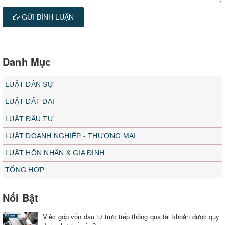
GỬI BÌNH LUẬN
Danh Mục
LUẬT DÂN SỰ
LUẬT ĐẤT ĐAI
LUẬT ĐẦU TƯ
LUẬT DOANH NGHIỆP - THƯƠNG MẠI
LUẬT HÔN NHÂN & GIA ĐÌNH
TỔNG HỢP
Nổi Bật
Việc góp vốn đầu tư trực tiếp thông qua tài khoản được quy