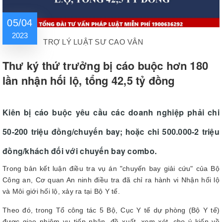
05/04
2023
TRỢ LÝ LUẬT SƯ CAO VÂN
Thư ký thứ trưởng bị cáo buộc hơn 180
lần nhận hối lộ, tổng 42,5 tỷ đồng
Kiên bị cáo buộc yêu cầu các doanh nghiệp phải chi
50-200 triệu đồng/chuyến bay; hoặc chi 500.000-2 triệu
đồng/khách đối với chuyến bay combo.
Trong bản kết luận điều tra vụ án "chuyến bay giải cứu" của Bộ
Công an, Cơ quan An ninh điều tra đã chỉ ra hành vi Nhận hối lộ
và Môi giới hối lộ, xảy ra tại Bộ Y tế.
Theo đó, trong Tổ công tác 5 Bộ, Cục Y tế dự phòng (Bộ Y tế)
được giao nhiệm vụ tiếp nhận, đề xuất, xem xét, cho ý kiến về