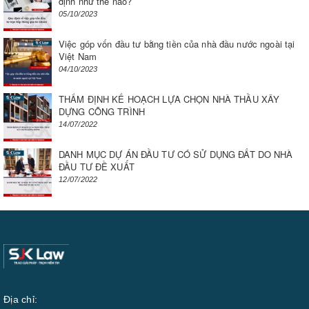
định như thế nào?
05/10/2023
Việc góp vốn đầu tư bằng tiền của nhà đầu nước ngoài tại
Việt Nam
04/10/2023
THẨM ĐỊNH KẾ HOẠCH LỰA CHỌN NHÀ THẦU XÂY
DỰNG CÔNG TRÌNH
14/07/2022
DANH MỤC DỰ ÁN ĐẦU TƯ CÓ SỬ DỤNG ĐẤT DO NHÀ
ĐẦU TƯ ĐỀ XUẤT
12/07/2022
Địa chỉ: