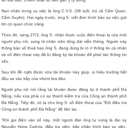
an lừa đảo, chiếm đoạt số tiền gần 1 tỷ đồng.
Nạn nhân trong vụ việc là ông C.V.S. (58 tuổi, trú xã Cẩm Quan,
Cẩm Xuyên). Hai ngày trước, ông S. viết đơn trình báo sự việc gửi
tới cơ quan chức năng.
Theo đó, sáng 27/3, ông S. nhận được cuộc điện thoại lạ của một
người phụ nữ, xưng là nhân viên tổng đài viễn thông. Người này
thông báo số thuê bao ông S. đang dùng bị rò rỉ thông tin cá nhân
và số điện thoại này đã bị đăng ký tài khoản để phát tán thông tin
xấu.
Sau khi đề nghị được xóa tài khoản này giúp, vị hiệu trưởng bắt
đầu sa vào bẫy của nhóm lừa đảo.
Người phụ nữ nói rằng tài khoản được đăng ký ở thành phố Đà
Nẵng, nếu xóa phải có sự thanh kiểm tra của Công an thành phố
Đà Nẵng. Tiếp đó, cô ta cho ông S. số điện thoại của "Đội điều tra
Công an thành phố Đà Nẵng" để liên lạc.
"Khi gọi điện vào số này, một người đàn ông tự xưng là đại úy
Nguyễn Hùng Cường, điều tra viên, tiếp nhận trình báo vụ việc.