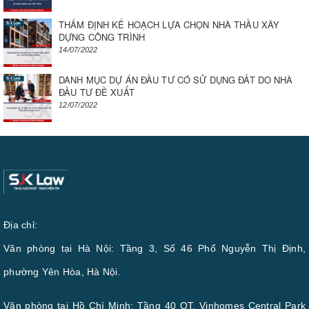
THẨM ĐỊNH KẾ HOẠCH LỰA CHỌN NHÀ THẦU XÂY
DỰNG CÔNG TRÌNH
14/07/2022
DANH MỤC DỰ ÁN ĐẦU TƯ CÓ SỬ DỤNG ĐẤT DO NHÀ
ĐẦU TƯ ĐỀ XUẤT
12/07/2022
Địa chỉ:
Văn phòng tại Hà Nội: Tầng 3, Số 46 Phố Nguyễn Thị Định,
phường Yên Hòa, Hà Nội.
Văn phòng tại Hồ Chí Minh: Tầng 40 OT, Vinhomes Central Park