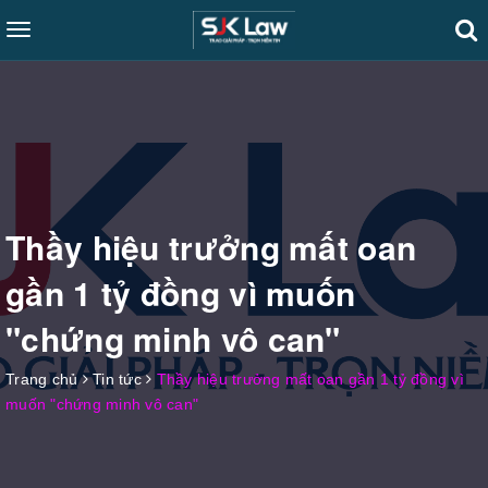
Toggle
navigation
Thầy hiệu trưởng mất oan
gần 1 tỷ đồng vì muốn
"chứng minh vô can"
Trang chủ
Tin tức
Thầy hiệu trưởng mất oan gần 1 tỷ đồng vì
muốn "chứng minh vô can"