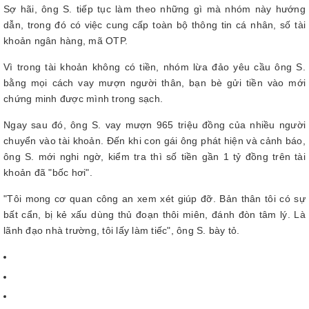
Sợ hãi, ông S. tiếp tục làm theo những gì mà nhóm này hướng
dẫn, trong đó có việc cung cấp toàn bộ thông tin cá nhân, số tài
khoản ngân hàng, mã OTP.
Vì trong tài khoản không có tiền, nhóm lừa đảo yêu cầu ông S.
bằng mọi cách vay mượn người thân, bạn bè gửi tiền vào mới
chứng minh được mình trong sạch.
Ngay sau đó, ông S. vay mượn 965 triệu đồng của nhiều người
chuyển vào tài khoản. Đến khi con gái ông phát hiện và cảnh báo,
ông S. mới nghi ngờ, kiểm tra thì số tiền gần 1 tỷ đồng trên tài
khoản đã "bốc hơi".
"Tôi mong cơ quan công an xem xét giúp đỡ. Bản thân tôi có sự
bất cẩn, bị kẻ xấu dùng thủ đoạn thôi miên, đánh đòn tâm lý. Là
lãnh đạo nhà trường, tôi lấy làm tiếc", ông S. bày tỏ.