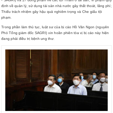
- SAGRI) và 17 đồng phạm về các tội Tham ô tài sản; Vi phạm quy
định về quản lý, sử dụng tài sản nhà nước gây thất thoát, lãng phí;
Thiếu trách nhiệm gây hậu quả nghiêm trọng và Che giấu tội
phạm.
Trong phần làm thủ tục, luật sư của bị cáo Hồ Văn Ngon (nguyên
Phó Tổng giám đốc SAGRI) xin hoãn phiên tòa vị bị cáo này hiện
đang phải điều trị bệnh ung thư.