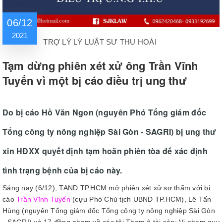
06/12
2021
TRỢ LÝ LÝ LUẬT SƯ THU HOÀI
Tạm dừng phiên xét xử ông Trần Vĩnh
Tuyến vì một bị cáo điều trị ung thư
Do bị cáo Hồ Văn Ngon (nguyên Phó Tổng giám đốc
Tổng công ty nông nghiệp Sài Gòn - SAGRI) bị ung thư
xin HĐXX quyết định tạm hoãn phiên tòa để xác định
tình trạng bệnh của bị cáo này.
Sáng nay (6/12), TAND TP.HCM mở phiên xét xử sơ thẩm với bị
cáo
Trần Vĩnh Tuyến
(cựu Phó Chủ tịch UBND TP.HCM), Lê Tấn
Hùng (nguyên Tổng giám đốc Tổng công ty nông nghiệp Sài Gòn