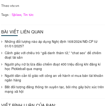
Theo vtv.vn
Tags :
Sjklaw
,
Tin tức
BÀI VIẾT LIÊN QUAN
Những đối tượng nào áp dụng Nghị định 168/2024/NĐ-CP từ
01/01/2025?
Cảnh giác với chiêu trò “giả danh thám tử,” "chat sex” để chiếm
đoạt tài sản
Người phụ nữ bị lừa đảo chiếm đoạt 400 triệu đồng khi đăng kí
học Pickleball qua mạng
Người dân cần tố giác với công an về hành vi mua bán tài khoản
ngân hàng
Bắt đối tượng đăng thông tin xuyên tạc, bôi nhọ gây bức xúc trên
mạng xã hội
VIẾT BÌNH LUẬN CỦA BẠN: