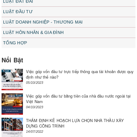
LUẬT ĐẤT ĐAI
LUẬT ĐẦU TƯ
LUẬT DOANH NGHIỆP - THƯƠNG MẠI
LUẬT HÔN NHÂN & GIA ĐÌNH
TỔNG HỢP
Nổi Bật
Việc góp vốn đầu tư trực tiếp thông qua tài khoản được quy
định như thế nào?
05/10/2023
Việc góp vốn đầu tư bằng tiền của nhà đầu nước ngoài tại
Việt Nam
04/10/2023
THẨM ĐỊNH KẾ HOẠCH LỰA CHỌN NHÀ THẦU XÂY
DỰNG CÔNG TRÌNH
14/07/2022