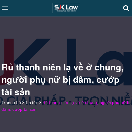
Toggle
navigation
Rủ thanh niên lạ về ở chung,
người phụ nữ bị đâm, cướp
tài sản
Trang chủ
Tin tức
Rủ thanh niên lạ về ở chung, người phụ nữ bị
đâm, cướp tài sản