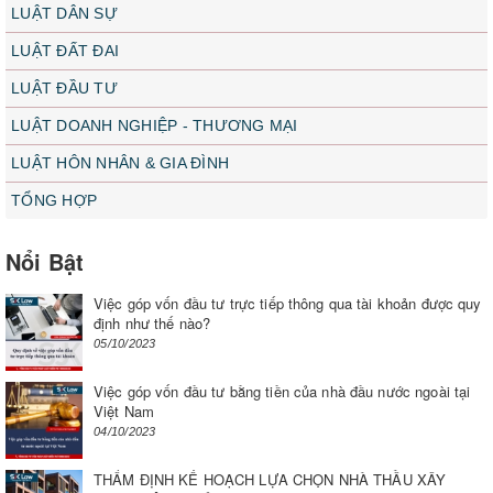
LUẬT DÂN SỰ
LUẬT ĐẤT ĐAI
LUẬT ĐẦU TƯ
LUẬT DOANH NGHIỆP - THƯƠNG MẠI
LUẬT HÔN NHÂN & GIA ĐÌNH
TỔNG HỢP
Nổi Bật
Việc góp vốn đầu tư trực tiếp thông qua tài khoản được quy
định như thế nào?
05/10/2023
Việc góp vốn đầu tư bằng tiền của nhà đầu nước ngoài tại
Việt Nam
04/10/2023
THẨM ĐỊNH KẾ HOẠCH LỰA CHỌN NHÀ THẦU XÂY