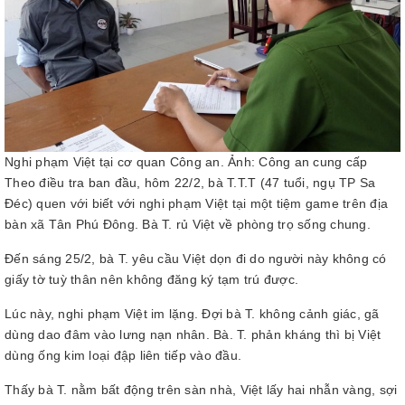
Nghi phạm Việt tại cơ quan Công an. Ảnh: Công an cung cấp
Theo điều tra ban đầu, hôm 22/2, bà T.T.T (47 tuổi, ngụ TP Sa
Đéc) quen với biết với nghi phạm Việt tại một tiệm game trên địa
bàn xã Tân Phú Đông. Bà T. rủ Việt về phòng trọ sống chung.
Đến sáng 25/2, bà T. yêu cầu Việt dọn đi do người này không có
giấy tờ tuỳ thân nên không đăng ký tạm trú được.
Lúc này, nghi phạm Việt im lặng. Đợi bà T. không cảnh giác, gã
dùng dao đâm vào lưng nạn nhân. Bà. T. phản kháng thì bị Việt
dùng ống kim loại đập liên tiếp vào đầu.
Thấy bà T. nằm bất động trên sàn nhà, Việt lấy hai nhẫn vàng, sợi