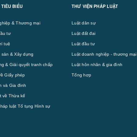
 TIÊU BIỂU
THƯ VIỆN PHÁP LUẬT
ghiệp & Thương mại
Luật dân sự
ầu tư
Luật đất đai
rí tuệ
Luật đầu tư
 sản & Xây dựng
Luật doanh nghiệp - thương mại
ng & Giải quyết tranh chấp
Luật hôn nhân & gia đình
về Giấy phép
Tổng hợp
 và Gia đình
t về Thừa kế
háp luật Tố tụng Hình sự