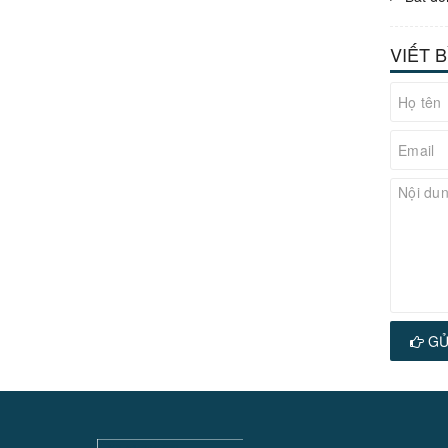
VIẾT 
GỬ