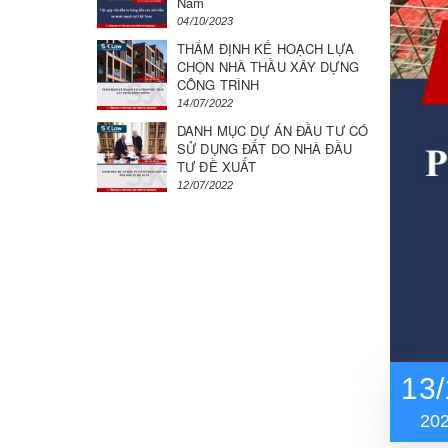
Nam
04/10/2023
THẨM ĐỊNH KẾ HOẠCH LỰA
CHỌN NHÀ THẦU XÂY DỰNG
CÔNG TRÌNH
14/07/2022
DANH MỤC DỰ ÁN ĐẦU TƯ CÓ
SỬ DỤNG ĐẤT DO NHÀ ĐẦU
TƯ ĐỀ XUẤT
12/07/2022
13/
20