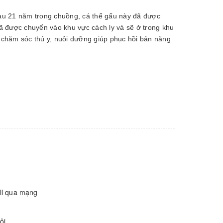
 Sau 21 năm trong chuồng, cá thể gấu này đã được
ã được chuyển vào khu vực cách ly và sẽ ở trong khu
à chăm sóc thú y, nuôi dưỡng giúp phục hồi bản năng
all qua mạng
ội