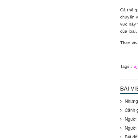
Cá thể g
chuyển v
vực này 
của loài
Theo vtv
Tags :
Sj
BÀI V
Những 
Cảnh g
Người 
Người 
Bắt đố