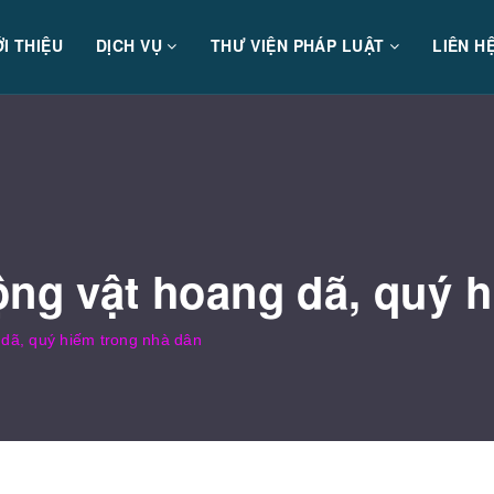
ỚI THIỆU
DỊCH VỤ
THƯ VIỆN PHÁP LUẬT
LIÊN H
ộng vật hoang dã, quý 
 dã, quý hiếm trong nhà dân