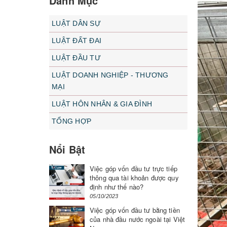
Danh Mục
LUẬT DÂN SỰ
LUẬT ĐẤT ĐAI
LUẬT ĐẦU TƯ
LUẬT DOANH NGHIỆP - THƯƠNG
MẠI
LUẬT HÔN NHÂN & GIA ĐÌNH
TỔNG HỢP
Nổi Bật
Việc góp vốn đầu tư trực tiếp
thông qua tài khoản được quy
định như thế nào?
05/10/2023
Việc góp vốn đầu tư bằng tiền
của nhà đầu nước ngoài tại Việt