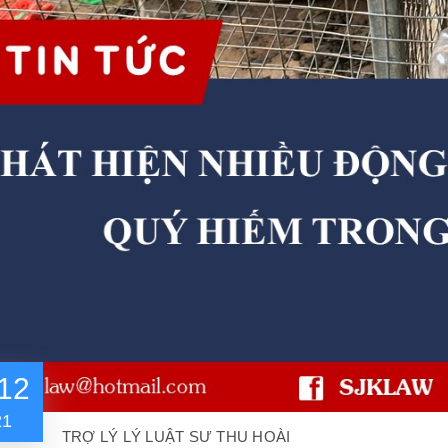
12
21
TRỢ LÝ LÝ LUẬT SƯ THU HOÀI