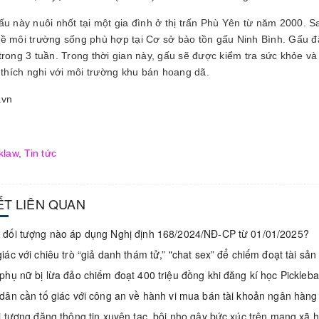
ấu này nuôi nhốt tại một gia đình ở thị trấn Phù Yên từ năm 2000.
ề môi trường sống phù hợp tại Cơ sở bảo tồn gấu Ninh Bình. Gấu đ
trong 3 tuần. Trong thời gian này, gấu sẽ được kiểm tra sức khỏe v
, thích nghi với môi trường khu bán hoang dã.
.vn
klaw
,
Tin tức
IẾT LIÊN QUAN
đối tượng nào áp dụng Nghị định 168/2024/NĐ-CP từ 01/01/2025?
iác với chiêu trò “giả danh thám tử,” "chat sex” để chiếm đoạt tài sản
phụ nữ bị lừa đảo chiếm đoạt 400 triệu đồng khi đăng kí học Pickleb
dân cần tố giác với công an về hành vi mua bán tài khoản ngân hàng
i tượng đăng thông tin xuyên tạc, bôi nhọ gây bức xúc trên mạng xã h