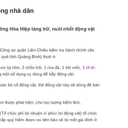
ong nhà dân
ờng Hòa Hiệp tàng trữ, nuôi nhốt động vật
Công an quận Liên Chiểu kiểm tra hành chính căn
 quê tỉnh Quảng Bình) thuê ở.
con kỳ tôm, 2 chồn hôi, 1 rùa đá, 1 khỉ mốc, 1
tê tê
.
ng một số dụng cụ dùng để bẫy động vật.
Toàn bộ số động vật, thịt động vật này sẽ dùng để bán
m được phát hiện, cho lực lượng kiểm lâm.
ổ chức phi lợi nhuận vì phúc lợi động vật) tổ chức
ấp quý hiếm được ưu tiên bảo vệ từ một gia đình ở