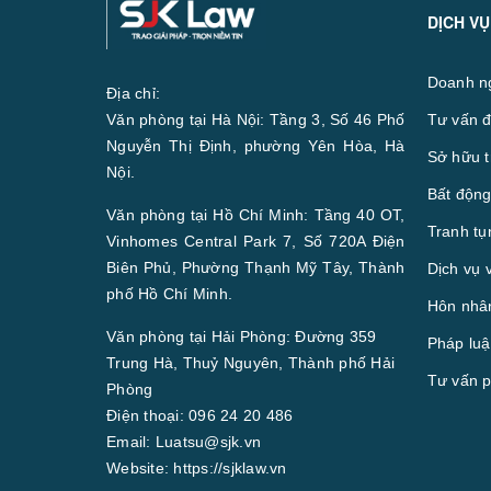
DỊCH VỤ
Doanh n
Địa chỉ:
Văn phòng tại Hà Nội: Tầng 3, Số 46 Phố
Tư vấn đ
Nguyễn Thị Định, phường Yên Hòa, Hà
Sở hữu t
Nội.
Bất động
Văn phòng tại Hồ Chí Minh: Tầng 40 OT,
Tranh tụ
Vinhomes Central Park 7, Số 720A Điện
Biên Phủ, Phường Thạnh Mỹ Tây, Thành
Dịch vụ 
phố Hồ Chí Minh.
Hôn nhân
Văn phòng tại Hải Phòng: Đường 359
Pháp luậ
Trung Hà, Thuỷ Nguyên, Thành phố Hải
Tư vấn p
Phòng
Điện thoại:
096 24 20 486
Email:
Luatsu@sjk.vn
Website:
https://sjklaw.vn