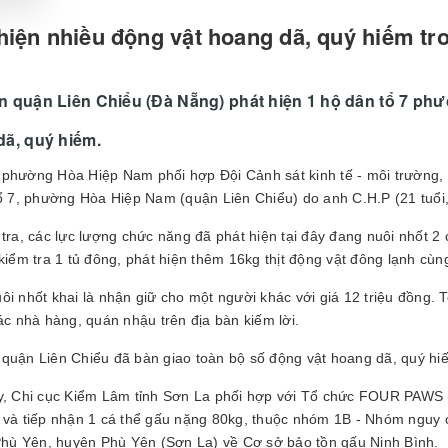
hiện nhiều động vật hoang dã, quý hiếm tr
 quận Liên Chiểu (Đà Nẵng) phát hiện 1 hộ dân tổ 7 phư
dã, quý hiếm.
phường Hòa Hiệp Nam phối hợp Đội Cảnh sát kinh tế - môi trường, 
tổ 7, phường Hòa Hiệp Nam (quận Liên Chiểu) do anh C.H.P (21 tuổi,
 tra, các lực lượng chức năng đã phát hiện tại đây đang nuôi nhốt 2 
 kiểm tra 1 tủ đông, phát hiện thêm 16kg thịt động vật đông lạnh cù
ôi nhốt khai là nhận giữ cho một người khác với giá 12 triệu đồng. 
các nhà hàng, quán nhậu trên địa bàn kiếm lời.
quận Liên Chiểu đã bàn giao toàn bộ số động vật hoang dã, quý hiế
y, Chi cục Kiểm Lâm tỉnh Sơn La phối hợp với Tổ chức FOUR PAWS (T
 và tiếp nhận 1 cá thể gấu nặng 80kg, thuộc nhóm 1B - Nhóm nguy c
 Phù Yên, huyện Phù Yên (Sơn La) về Cơ sở bảo tồn gấu Ninh Bình.