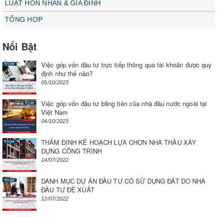
LUẬT HÔN NHÂN & GIA ĐÌNH
TỔNG HỢP
Nổi Bật
Việc góp vốn đầu tư trực tiếp thông qua tài khoản được quy
định như thế nào?
05/10/2023
Việc góp vốn đầu tư bằng tiền của nhà đầu nước ngoài tại
Việt Nam
04/10/2023
THẨM ĐỊNH KẾ HOẠCH LỰA CHỌN NHÀ THẦU XÂY
DỰNG CÔNG TRÌNH
14/07/2022
DANH MỤC DỰ ÁN ĐẦU TƯ CÓ SỬ DỤNG ĐẤT DO NHÀ
ĐẦU TƯ ĐỀ XUẤT
12/07/2022