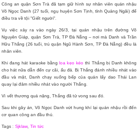
Công an quận Sơn Trà đã tạm giữ hình sự nhân viên quán nhậu
Võ Ngọc Danh (27 tuổi, ngụ huyện Sơn Tịnh, tỉnh Quảng Ngãi) để
điều tra về tội "Giết người".
Vụ việc xảy ra vào ngày 26/3, tại quán nhậu trên đường Võ
Nguyên Giáp, quận Sơn Trà, TP Đà Nẵng – nơi mà Danh và Trần
Hữu Thắng (26 tuổi, trú quận Ngũ Hành Sơn, TP Đà Nẵng) đều là
nhân viên.
Khi đang hát karaoke bằng
loa kẹo kéo
thì Thắng bị Danh không
cho hát nữa dẫn đến cự cãi, ẩu đả. Bị Thắng đánh nhiều nhát vào
đầu và mặt, Danh chạy xuống bếp của quán lấy dao Thái Lan
quay lại đâm nhiều nhát vào người Thắng.
Vì vết thương quá nặng, Thắng đã tử vong sau đó.
Sau khi gây án, Võ Ngọc Danh vứt hung khí lại quán nhậu rồi đến
cơ quan công an đầu thú.
Tags :
Sjklaw
,
Tin tức