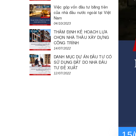
Việc góp vốn đầu tư bằng tiền
của nhà đầu nước ngoài tại Việt
Nam
04/10/2023
THẨM ĐỊNH KẾ HOẠCH LỰA
CHỌN NHÀ THẦU XÂY DỰNG
CÔNG TRÌNH
14/07/2022
DANH MỤC DỰ ÁN ĐẦU TƯ CÓ
SỬ DỤNG ĐẤT DO NHÀ ĐẦU
TƯ ĐỀ XUẤT
12/07/2022
15/