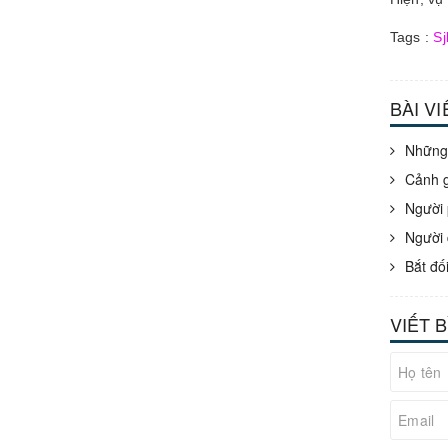
Tags :
Sj
BÀI V
Những 
Cảnh g
Người 
Người 
Bắt đố
VIẾT 