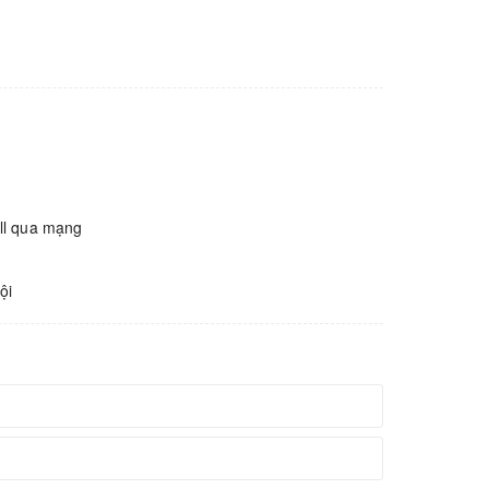
all qua mạng
ội