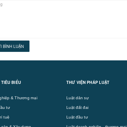
I BÌNH LUẬN
 TIÊU BIỂU
THƯ VIỆN PHÁP LUẬT
ghiệp & Thương mại
Luật dân sự
ầu tư
Luật đất đai
rí tuệ
Luật đầu tư
 sản & Xây dựng
Luật doanh nghiệp - thương mại