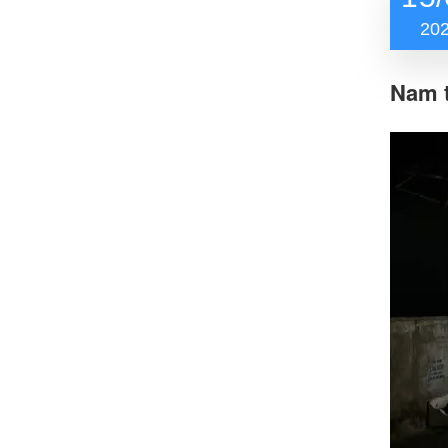
20
Nam t