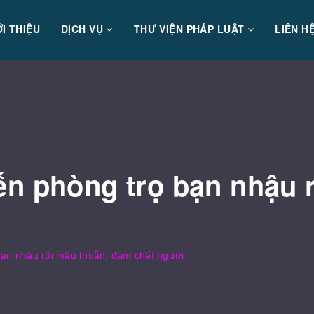
ỚI THIỆU
DỊCH VỤ
THƯ VIỆN PHÁP LUẬT
LIÊN H
n phòng trọ bạn nhậu r
bạn nhậu rồi mâu thuẫn, đâm chết người