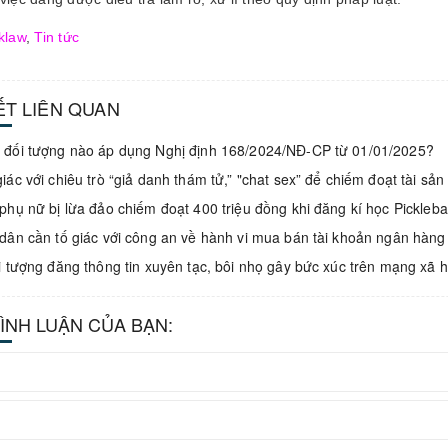
klaw
,
Tin tức
IẾT LIÊN QUAN
đối tượng nào áp dụng Nghị định 168/2024/NĐ-CP từ 01/01/2025?
iác với chiêu trò “giả danh thám tử,” "chat sex” để chiếm đoạt tài sản
phụ nữ bị lừa đảo chiếm đoạt 400 triệu đồng khi đăng kí học Pickleb
dân cần tố giác với công an về hành vi mua bán tài khoản ngân hàng
i tượng đăng thông tin xuyên tạc, bôi nhọ gây bức xúc trên mạng xã h
BÌNH LUẬN CỦA BẠN: