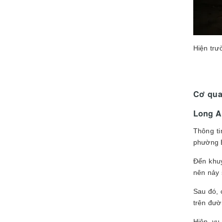
Hiện trư
Cơ qua
Long An
Thông t
phường B
Đến khuy
nên nảy 
Sau đó, 
trên đườ
Hiện, vụ 