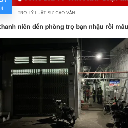
24
TRỢ LÝ LUẬT SƯ CAO VÂN
hanh niên đến phòng trọ bạn nhậu rồi mâu