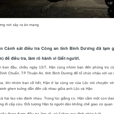
ờng nơi xảy ra án mạng.
n Cảnh sát điều tra Công an tỉnh Bình Dương đã tạm 
) để điều tra, làm rõ hành vi Giết người.
in ban đầu, chiều ngày 13/7, Hận cùng nhóm bạn đến phòng trọ c
ình Chuẩn, TP Thuận An, tỉnh Bình Dương để tổ chức nhậu với vợ 
a, khi nhóm bạn về hết, Hận ở lại cùng vợ của Lộc nói chuyện với
sinh ghen tuông dẫn đến cãi nhau giữa anh Lộc và Hận.
cả hai lao vào đánh nhau. Trong lúc giằng co, Hận cầm một con da
ng đi cấp cứu. Đối tượng Hận bị người dân khống chế giao cơ quan 
việc đang được điều tra làm rõ, xử lí theo quy định pháp luật.