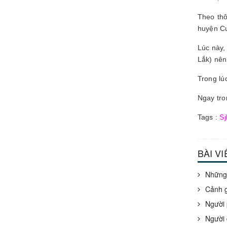
Theo thô
huyện Cư
Lúc này,
Lắk) nên
Trong lú
Ngay tro
Tags :
Sj
BÀI V
Những 
Cảnh g
Người 
Người 