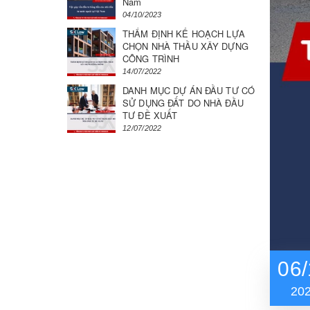
Nam
04/10/2023
THẨM ĐỊNH KẾ HOẠCH LỰA
CHỌN NHÀ THẦU XÂY DỰNG
CÔNG TRÌNH
14/07/2022
DANH MỤC DỰ ÁN ĐẦU TƯ CÓ
SỬ DỤNG ĐẤT DO NHÀ ĐẦU
TƯ ĐỀ XUẤT
12/07/2022
06/
20