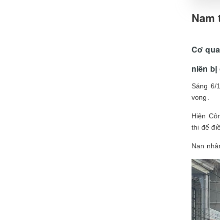
Nam t
Cơ qua
niên bị
Sáng 6/1
vong.
Hiện Cô
thi để đi
Nạn nhân