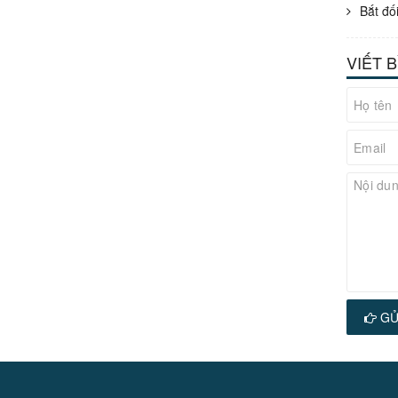
Bắt đố
VIẾT 
GỬ