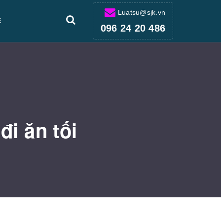
Luatsu@sjk.vn
Ệ
096 24 20 486
đi ăn tối