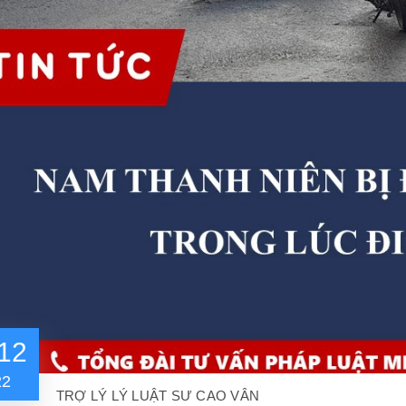
12
22
TRỢ LÝ LÝ LUẬT SƯ CAO VÂN