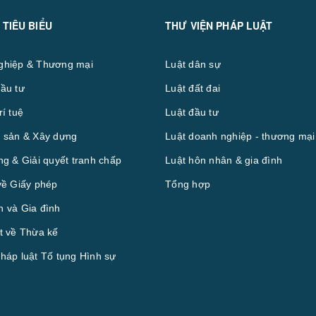
 TIÊU BIỂU
THƯ VIỆN PHÁP LUẬT
ghiệp & Thương mại
Luật dân sự
ầu tư
Luật đất đai
rí tuệ
Luật đầu tư
 sản & Xây dựng
Luật doanh nghiệp - thương mại
ng & Giải quyết tranh chấp
Luật hôn nhân & gia đình
về Giấy phép
Tổng hợp
 và Gia đình
t về Thừa kế
háp luật Tố tụng Hình sự