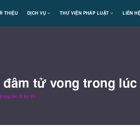
ỚI THIỆU
DỊCH VỤ
THƯ VIỆN PHÁP LUẬT
LIÊN H
 đâm tử vong trong lúc 
ong lúc đi ăn tối