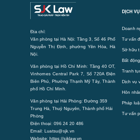
DỊCH VỤ
Doanh n
Địa chỉ:
Văn phòng tại Hà Nội: Tầng 3, Số 46 Phố
Tư vấn đ
Nguyễn Thị Định, phường Yên Hòa, Hà
Sở hữu t
Nội.
Bất động
Văn phòng tại Hồ Chí Minh: Tầng 40 OT,
Tranh tụ
Vinhomes Central Park 7, Số 720A Điện
Biên Phủ, Phường Thạnh Mỹ Tây, Thành
Dịch vụ 
phố Hồ Chí Minh.
Hôn nhân
Văn phòng tại Hải Phòng: Đường 359
Pháp luậ
Trung Hà, Thuỷ Nguyên, Thành phố Hải
Tư vấn p
Phòng
Điện thoại:
096 24 20 486
Email:
Luatsu@sjk.vn
Website:
https://sjklaw.vn