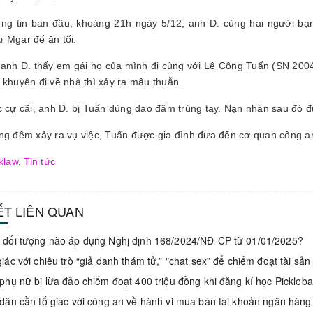
ng tin ban đầu, khoảng 21h ngày 5/12, anh D. cùng hai người bạ
 Mgar để ăn tối.
 anh D. thấy em gái họ của mình đi cùng với Lê Công Tuấn (SN 2004,
 khuyên đi về nhà thì xảy ra mâu thuẫn.
c cự cãi, anh D. bị Tuấn dùng dao đâm trúng tay. Nạn nhân sau đó
ng đêm xảy ra vụ việc, Tuấn được gia đình đưa đến cơ quan công a
klaw
,
Tin tức
IẾT LIÊN QUAN
đối tượng nào áp dụng Nghị định 168/2024/NĐ-CP từ 01/01/2025?
iác với chiêu trò “giả danh thám tử,” "chat sex” để chiếm đoạt tài sản
phụ nữ bị lừa đảo chiếm đoạt 400 triệu đồng khi đăng kí học Pickleb
dân cần tố giác với công an về hành vi mua bán tài khoản ngân hàng