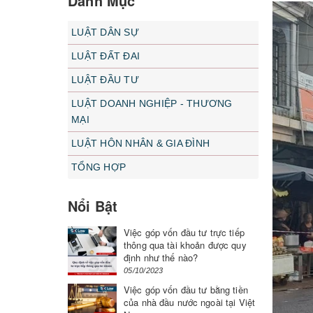
Danh Mục
LUẬT DÂN SỰ
LUẬT ĐẤT ĐAI
LUẬT ĐẦU TƯ
LUẬT DOANH NGHIỆP - THƯƠNG
MẠI
LUẬT HÔN NHÂN & GIA ĐÌNH
TỔNG HỢP
Nổi Bật
Việc góp vốn đầu tư trực tiếp
thông qua tài khoản được quy
định như thế nào?
05/10/2023
Việc góp vốn đầu tư bằng tiền
của nhà đầu nước ngoài tại Việt