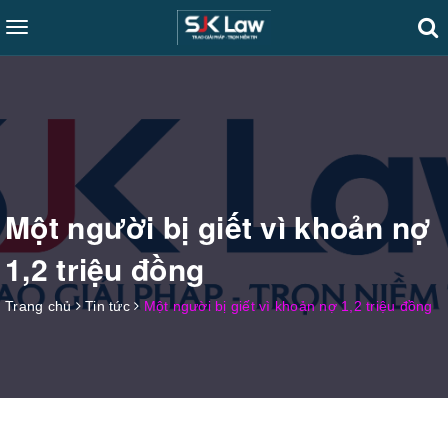
Toggle
navigation
Một người bị giết vì khoản nợ
1,2 triệu đồng
Trang chủ
Tin tức
Một người bị giết vì khoản nợ 1,2 triệu đồng