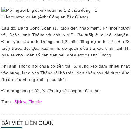
Hiện trường vụ án (Ảnh: Công an Bắc Giang).
Sau đó, Đặng Công Đoàn (17 tuổi) đến nhập mâm. Khi mọi người
về, Đoàn, anh Thông và anh N.V.S. (34 tuổi) ở lại nói chuyện.
Đoàn yêu cầu anh Thông trả 1,2 triệu đồng nợ anh T.P.T.H. (23
tuổi) trước đó. Qua xác minh, cơ quan điều tra xác định, anh H.
hứa sẽ cho Đoàn số tiền trên nếu đòi được từ anh Thông.
Khi anh Thông nói chưa có tiền trả, S. dùng kéo đâm nhiều nhát
vào bụng, lưng anh Thông rồi bỏ trốn. Nạn nhân sau đó được đưa
đi cấp cứu nhưng không qua khỏi.
Đến rạng sáng 27/2, S. đến trụ sở công an đầu thú.
Tags :
Sjklaw
,
Tin tức
BÀI VIẾT LIÊN QUAN