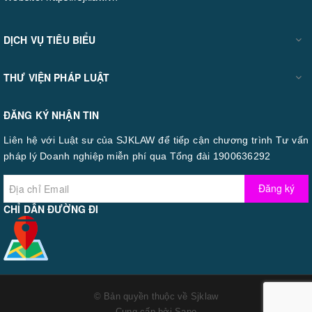
DỊCH VỤ TIÊU BIỂU
THƯ VIỆN PHÁP LUẬT
ĐĂNG KÝ NHẬN TIN
Liên hệ với Luật sư của SJKLAW để tiếp cận chương trình Tư vấn
pháp lý Doanh nghiệp miễn phí qua Tổng đài 1900636292
Đăng ký
CHỈ DẪN ĐƯỜNG ĐI
© Bản quyền thuộc về
Sjklaw
Cung cấp bởi
Sapo