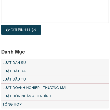
GỬI BÌNH LUẬN
Danh Mục
LUẬT DÂN SỰ
LUẬT ĐẤT ĐAI
LUẬT ĐẦU TƯ
LUẬT DOANH NGHIỆP - THƯƠNG MẠI
LUẬT HÔN NHÂN & GIA ĐÌNH
TỔNG HỢP