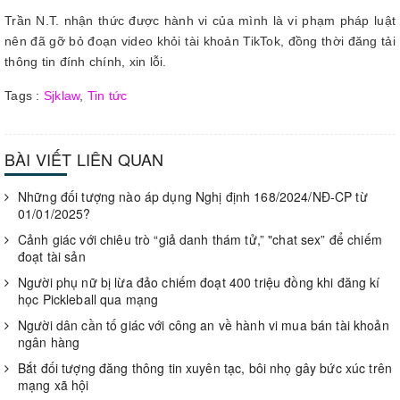
Trần N.T. nhận thức được hành vi của mình là vi phạm pháp luật
nên đã gỡ bỏ đoạn video khỏi tài khoản TikTok, đồng thời đăng tải
thông tin đính chính, xin lỗi.
Tags :
Sjklaw
,
Tin tức
BÀI VIẾT LIÊN QUAN
Những đối tượng nào áp dụng Nghị định 168/2024/NĐ-CP từ
01/01/2025?
Cảnh giác với chiêu trò “giả danh thám tử,” "chat sex” để chiếm
đoạt tài sản
Người phụ nữ bị lừa đảo chiếm đoạt 400 triệu đồng khi đăng kí
học Pickleball qua mạng
Người dân cần tố giác với công an về hành vi mua bán tài khoản
ngân hàng
Bắt đối tượng đăng thông tin xuyên tạc, bôi nhọ gây bức xúc trên
mạng xã hội