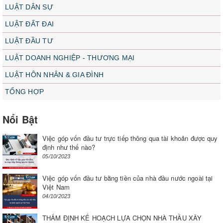
LUẬT DÂN SỰ
LUẬT ĐẤT ĐAI
LUẬT ĐẦU TƯ
LUẬT DOANH NGHIỆP - THƯƠNG MẠI
LUẬT HÔN NHÂN & GIA ĐÌNH
TỔNG HỢP
Nổi Bật
Việc góp vốn đầu tư trực tiếp thông qua tài khoản được quy
định như thế nào?
05/10/2023
Việc góp vốn đầu tư bằng tiền của nhà đầu nước ngoài tại
Việt Nam
04/10/2023
THẨM ĐỊNH KẾ HOẠCH LỰA CHỌN NHÀ THẦU XÂY