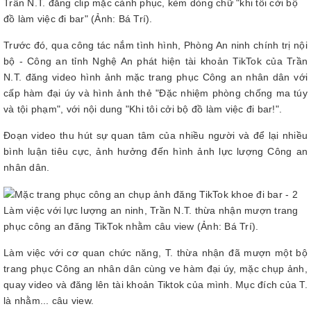
Trần N.T. đăng clip mặc cảnh phục, kèm dòng chữ "khi tôi cởi bộ
đồ làm việc đi bar" (Ảnh: Bá Trí).
Trước đó, qua công tác nắm tình hình, Phòng An ninh chính trị nội
bộ - Công an tỉnh Nghệ An phát hiện tài khoản TikTok của Trần
N.T. đăng video hình ảnh mặc trang phục Công an nhân dân với
cấp hàm đại úy và hình ảnh thẻ "Đặc nhiệm phòng chống ma túy
và tội phạm", với nội dung "Khi tôi cởi bộ đồ làm việc đi bar!".
Đoạn video thu hút sự quan tâm của nhiều người và để lại nhiều
bình luận tiêu cực, ảnh hưởng đến hình ảnh lực lượng Công an
nhân dân.
Làm việc với lực lượng an ninh, Trần N.T. thừa nhận mượn trang
phục công an đăng TikTok nhằm câu view (Ảnh: Bá Trí).
Làm việc với cơ quan chức năng, T. thừa nhận đã mượn một bộ
trang phục Công an nhân dân cùng ve hàm đại úy, mặc chụp ảnh,
quay video và đăng lên tài khoản Tiktok của mình. Mục đích của T.
là nhằm... câu view.