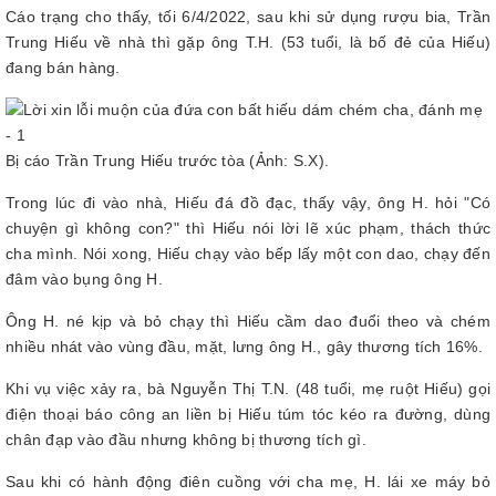
Cáo trạng cho thấy, tối 6/4/2022, sau khi sử dụng rượu bia, Trần
Trung Hiếu về nhà thì gặp ông T.H. (53 tuổi, là bố đẻ của Hiếu)
đang bán hàng.
Bị cáo Trần Trung Hiếu trước tòa (Ảnh: S.X).
Trong lúc đi vào nhà, Hiếu đá đồ đạc, thấy vậy, ông H. hỏi "Có
chuyện gì không con?" thì Hiếu nói lời lẽ xúc phạm, thách thức
cha mình. Nói xong, Hiếu chạy vào bếp lấy một con dao, chạy đến
đâm vào bụng ông H.
Ông H. né kịp và bỏ chạy thì Hiếu cầm dao đuổi theo và chém
nhiều nhát vào vùng đầu, mặt, lưng ông H., gây thương tích 16%.
Khi vụ việc xảy ra, bà Nguyễn Thị T.N. (48 tuổi, mẹ ruột Hiếu) gọi
điện thoại báo công an liền bị Hiếu túm tóc kéo ra đường, dùng
chân đạp vào đầu nhưng không bị thương tích gì.
Sau khi có hành động điên cuồng với cha mẹ, H. lái xe máy bỏ