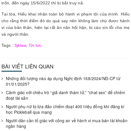
trốn, đến ngày 15/6/2022 thì bị bắt truy nã.
Tại tòa, Hiếu khai nhận toàn bộ hành vi phạm tội của mình. Hiếu
cho rằng thời điểm đó do quá say nên không làm chủ được hành
vi của bản thân, hiện tại rất ăn năn hối hận, bị cáo xin lỗi cha mẹ
và người thân.
Tags :
Sjklaw
,
Tin tức
BÀI VIẾT LIÊN QUAN
Những đối tượng nào áp dụng Nghị định 168/2024/NĐ-CP từ
01/01/2025?
Cảnh giác với chiêu trò “giả danh thám tử,” "chat sex” để chiếm
đoạt tài sản
Người phụ nữ bị lừa đảo chiếm đoạt 400 triệu đồng khi đăng kí
học Pickleball qua mạng
Người dân cần tố giác với công an về hành vi mua bán tài khoản
ngân hàng