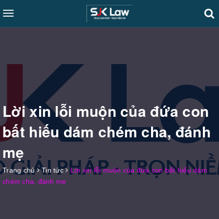
Toggle
navigation
Lời xin lỗi muộn của đứa con
bất hiếu dám chém cha, đánh
mẹ
Trang chủ
Tin tức
Lời xin lỗi muộn của đứa con bất hiếu dám
chém cha, đánh mẹ