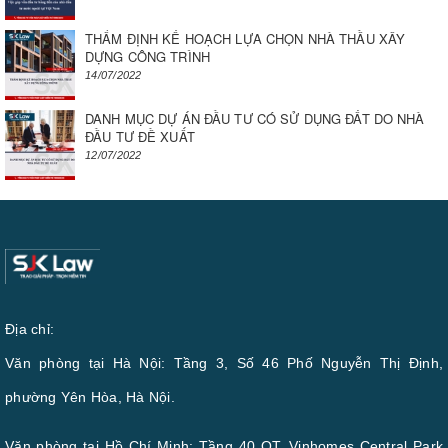
THẨM ĐỊNH KẾ HOẠCH LỰA CHỌN NHÀ THẦU XÂY
DỰNG CÔNG TRÌNH
14/07/2022
DANH MỤC DỰ ÁN ĐẦU TƯ CÓ SỬ DỤNG ĐẤT DO NHÀ
ĐẦU TƯ ĐỀ XUẤT
12/07/2022
Địa chỉ:
Văn phòng tại Hà Nội: Tầng 3, Số 46 Phố Nguyễn Thị Định,
phường Yên Hòa, Hà Nội.
Văn phòng tại Hồ Chí Minh: Tầng 40 OT, Vinhomes Central Park