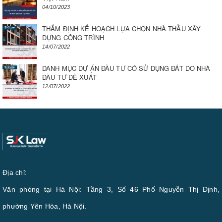
04/10/2023
THẨM ĐỊNH KẾ HOẠCH LỰA CHỌN NHÀ THẦU XÂY
DỰNG CÔNG TRÌNH
14/07/2022
DANH MỤC DỰ ÁN ĐẦU TƯ CÓ SỬ DỤNG ĐẤT DO NHÀ
ĐẦU TƯ ĐỀ XUẤT
12/07/2022
Địa chỉ:
Văn phòng tại Hà Nội: Tầng 3, Số 46 Phố Nguyễn Thị Định,
phường Yên Hòa, Hà Nội.