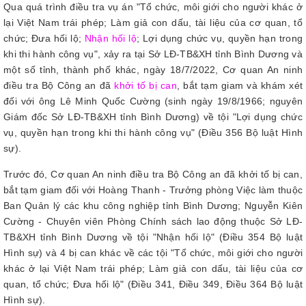
Qua quá trình điều tra vụ án "Tổ chức, môi giới cho người khác ở
lại Việt Nam trái phép; Làm giả con dấu, tài liệu của cơ quan, tổ
chức; Đưa hối lộ;
Nhận hối lộ
; Lợi dụng chức vụ, quyền hạn trong
khi thi hành công vụ", xảy ra tại Sở LĐ-TB&XH tỉnh Bình Dương và
một số tỉnh, thành phố khác, ngày 18/7/2022, Cơ quan An ninh
điều tra Bộ Công an đã
khởi tố bị can
, bắt tạm giam và khám xét
đối với ông Lê Minh Quốc Cường (sinh ngày 19/8/1966; nguyên
Giám đốc Sở LĐ-TB&XH tỉnh Bình Dương) về tội "Lợi dụng chức
vụ, quyền hạn trong khi thi hành công vụ" (Điều 356 Bộ luật Hình
sự).
Trước đó, Cơ quan An ninh điều tra Bộ Công an đã khởi tố bị can,
bắt tạm giam đối với Hoàng Thanh - Trưởng phòng Việc làm thuộc
Ban Quản lý các khu công nghiệp tỉnh Bình Dương; Nguyễn Kiên
Cường - Chuyên viên Phòng Chính sách lao động thuộc Sở LĐ-
TB&XH tỉnh Bình Dương về tội "Nhận hối lộ" (Điều 354 Bộ luật
Hình sự) và 4 bị can khác về các tội "Tổ chức, môi giới cho người
khác ở lại Việt Nam trái phép; Làm giả con dấu, tài liệu của cơ
quan, tổ chức; Đưa hối lộ" (Điều 341, Điều 349, Điều 364 Bộ luật
Hình sự).