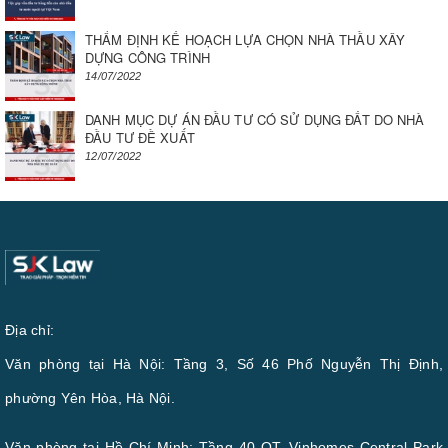
THẨM ĐỊNH KẾ HOẠCH LỰA CHỌN NHÀ THẦU XÂY
DỰNG CÔNG TRÌNH
14/07/2022
DANH MỤC DỰ ÁN ĐẦU TƯ CÓ SỬ DỤNG ĐẤT DO NHÀ
ĐẦU TƯ ĐỀ XUẤT
12/07/2022
Địa chỉ:
Văn phòng tại Hà Nội: Tầng 3, Số 46 Phố Nguyễn Thị Định,
phường Yên Hòa, Hà Nội.
Văn phòng tại Hồ Chí Minh: Tầng 40 OT, Vinhomes Central Park