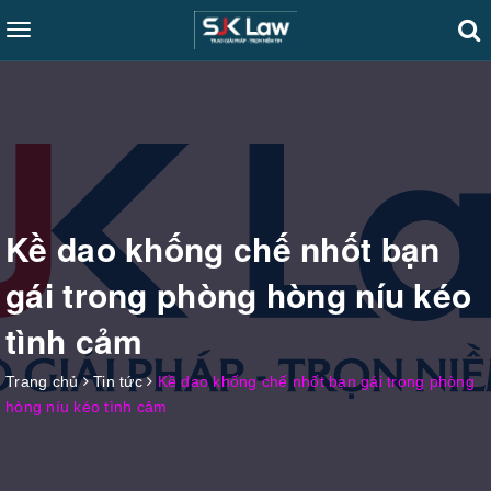
Toggle
navigation
Kề dao khống chế nhốt bạn
gái trong phòng hòng níu kéo
tình cảm
Trang chủ
Tin tức
Kề dao khống chế nhốt bạn gái trong phòng
hòng níu kéo tình cảm