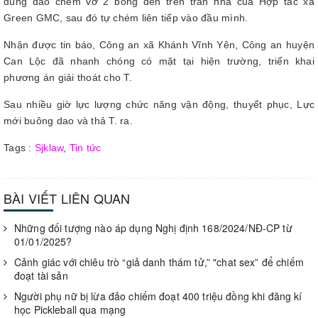
dùng dao chém vỡ 2 bóng đèn trên trần nhà của Hợp tác xã
Green GMC, sau đó tự chém liên tiếp vào đầu mình.
Nhận được tin báo, Công an xã Khánh Vĩnh Yên, Công an huyện
Can Lộc đã nhanh chóng có mặt tại hiện trường, triển khai
phương án giải thoát cho T.
Sau nhiều giờ lực lượng chức năng vận động, thuyết phục, Lực
mới buông dao và thả T. ra.
Tags :
Sjklaw
,
Tin tức
BÀI VIẾT LIÊN QUAN
Những đối tượng nào áp dụng Nghị định 168/2024/NĐ-CP từ
01/01/2025?
Cảnh giác với chiêu trò “giả danh thám tử,” "chat sex” để chiếm
đoạt tài sản
Người phụ nữ bị lừa đảo chiếm đoạt 400 triệu đồng khi đăng kí
học Pickleball qua mạng