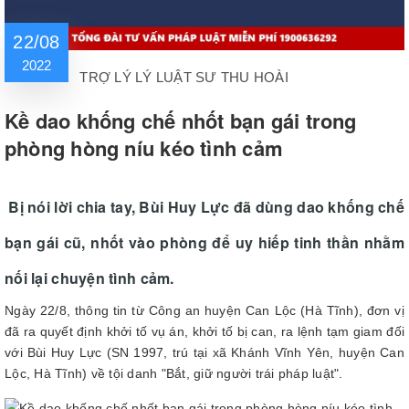
22/08
2022
TRỢ LÝ LÝ LUẬT SƯ THU HOÀI
Kề dao khống chế nhốt bạn gái trong
phòng hòng níu kéo tình cảm
Bị nói lời chia tay, Bùi Huy Lực đã dùng dao khống chế
bạn gái cũ, nhốt vào phòng để uy hiếp tinh thần nhằm
nối lại chuyện tình cảm.
Ngày 22/8, thông tin từ Công an huyện Can Lộc (Hà Tĩnh), đơn vị
đã ra quyết định khởi tố vụ án, khởi tố bị can, ra lệnh tạm giam đối
với Bùi Huy Lực (SN 1997, trú tại xã Khánh Vĩnh Yên, huyện Can
Lộc, Hà Tĩnh) về tội danh "Bắt, giữ người trái pháp luật".