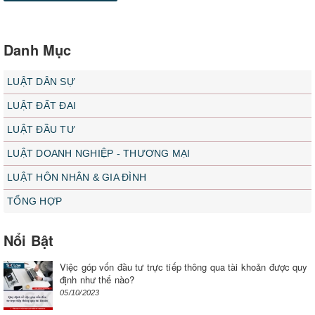
Danh Mục
LUẬT DÂN SỰ
LUẬT ĐẤT ĐAI
LUẬT ĐẦU TƯ
LUẬT DOANH NGHIỆP - THƯƠNG MẠI
LUẬT HÔN NHÂN & GIA ĐÌNH
TỔNG HỢP
Nổi Bật
Việc góp vốn đầu tư trực tiếp thông qua tài khoản được quy
định như thế nào?
05/10/2023