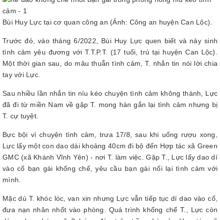
Bùi Huy Lực tại cơ quan công an (Ảnh: Công an huyện Can Lộc).
Trước đó, vào tháng 6/2022, Bùi Huy Lực quen biết và nảy sinh
tình cảm yêu đương với T.T.P.T. (17 tuổi, trú tại huyện Can Lộc).
Một thời gian sau, do mâu thuẫn tình cảm, T. nhắn tin nói lời chia
tay với Lực.
Sau nhiều lần nhắn tin níu kéo chuyện tình cảm không thành, Lực
đã đi từ miền Nam về gặp T. mong hàn gắn lại tình cảm nhưng bị
T. cự tuyệt.
Bực bội vì chuyện tình cảm, trưa 17/8, sau khi uống rượu xong,
Lực lấy một con dao dài khoảng 40cm đi bộ đến Hợp tác xã Green
GMC (xã Khánh Vĩnh Yên) - nơi T. làm việc. Gặp T., Lực lấy dao dí
vào cổ bạn gái khống chế, yêu cầu bạn gái nối lại tình cảm với
mình.
Mặc dù T. khóc lóc, van xin nhưng Lực vẫn tiếp tục dí dao vào cổ,
đưa nạn nhân nhốt vào phòng. Quá trình khống chế T., Lực còn