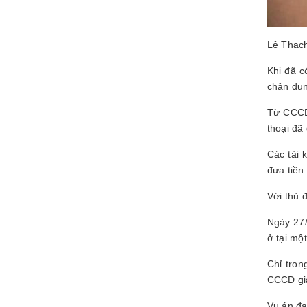
Lê Thạch
Khi đã c
chân dun
Từ CCCD 
thoại đã
Các tài 
đưa tiền
Với thủ 
Ngày 27/
ở tại mộ
Chỉ tro
CCCD giả
Vụ án đa