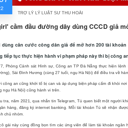
22
TRỢ LÝ LÝ LUẬT SƯ THU HOÀI
girl' cầm đầu đường dây dùng CCCD giả m
i dùng căn cước công dân giả để mở hơn 200 tài khoản
 tiếp tục thực hiện hành vi phạm pháp này thì bị công an
7, Phòng Cảnh sát Hình sự, Công an TP Đà Nẵng thực hiện lệnh 
ng), Sái Đình Hương (cùng 27 tuổi, ngụ Hà Nội) để điều tra về hành 
i công an cũng khởi tố bị can và áp dụng biện pháp cấm đi khỏi nơi 
ng ngụ Hà Nội) cũng hành vi trên.
u tra, năm 2021, qua nhắn tin Telegram, Tú quen biết một người khôn
ân hàng, đăng ký internet banking. Mỗi tài khoản Tú sẽ nhận được
nh chủ nhóm.
cô gái này cùng đồng bọn tìm các ứng viên để làm tài khoản ngân 