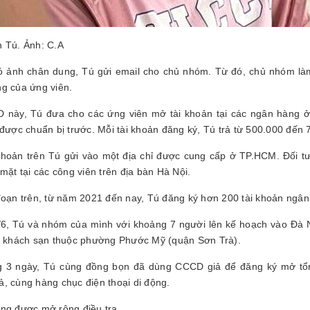
 Tú. Ảnh: C.A
ó ảnh chân dung, Tú gửi email cho chủ nhóm. Từ đó, chủ nhóm l
g của ứng viên.
này, Tú đưa cho các ứng viên mở tài khoản tại các ngân hàng ở 
 được chuẩn bị trước. Mỗi tài khoản đăng ký, Tú trả từ 500.000 đến
khoản trên Tú gửi vào một địa chỉ được cung cấp ở TP.HCM. Đối t
 mặt tại các công viên trên địa bàn Hà Nội.
đoạn trên, từ năm 2021 đến nay, Tú đăng ký hơn 200 tài khoản ngân 
6, Tú và nhóm của mình với khoảng 7 người lên kế hoạch vào Đà
t khách sạn thuộc phường Phước Mỹ (quận Sơn Trà).
ng 3 ngày, Tú cùng đồng bọn đã dùng CCCD giả để đăng ký mở tổn
, cùng hàng chục điện thoại di động.
ng được mở rộng điều tra.