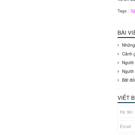
Tags :
Sj
BÀI V
Những 
Cảnh g
Người 
Người 
Bắt đố
VIẾT 