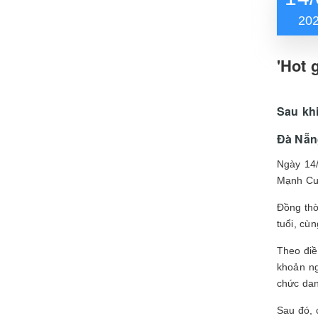
20
'Hot 
Sau kh
Đà Nẵng
Ngày 14/
Mạnh Cườ
Đồng thờ
tuổi, cù
Theo điề
khoản ng
chức da
Sau đó, 