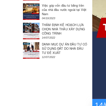
Việc góp vốn đầu tư bằng tiền
của nhà đầu nước ngoài tại Việt
Nam
04/10/2023
THẨM ĐỊNH KẾ HOẠCH LỰA
CHỌN NHÀ THẦU XÂY DỰNG
CÔNG TRÌNH
14/07/2022
DANH MỤC DỰ ÁN ĐẦU TƯ CÓ
SỬ DỤNG ĐẤT DO NHÀ ĐẦU
TƯ ĐỀ XUẤT
12/07/2022
14/