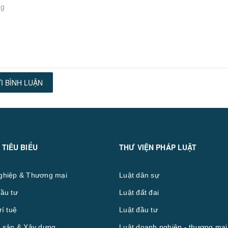
I BÌNH LUẬN
 TIÊU BIỂU
THƯ VIỆN PHÁP LUẬT
ghiệp & Thương mại
Luật dân sự
ầu tư
Luật đất đai
rí tuệ
Luật đầu tư
 sản & Xây dựng
Luật doanh nghiệp - thương mại