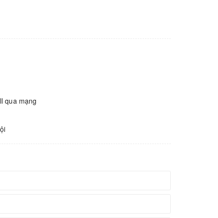
all qua mạng
ội