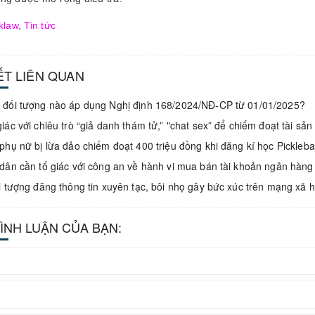
klaw
,
Tin tức
IẾT LIÊN QUAN
đối tượng nào áp dụng Nghị định 168/2024/NĐ-CP từ 01/01/2025?
iác với chiêu trò “giả danh thám tử,” "chat sex” để chiếm đoạt tài sản
phụ nữ bị lừa đảo chiếm đoạt 400 triệu đồng khi đăng kí học Pickleb
dân cần tố giác với công an về hành vi mua bán tài khoản ngân hàng
i tượng đăng thông tin xuyên tạc, bôi nhọ gây bức xúc trên mạng xã h
BÌNH LUẬN CỦA BẠN: