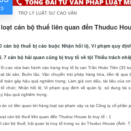
23
TRỢ LÝ LUẬT SƯ CAO VÂN
loạt cán bộ thuế liên quan đến Thuduc Hous
0 cán bộ thuế bị cáo buộc Nhận hối lộ, Vi phạm quy định
í. 7 cán bộ hải quan cũng bị truy tố về tội Thiếu trách n
i cao vừa ban hành cáo trạng truy tố bị can Trần Hoàn Tiên (33 t
ạt tài sản; Buôn lậu; Vận chuyển trái phép hàng hóa, tiền tệ qua 
kế toán gây hậu quả nghiêm trọng; Làm giả con dấu, tài liệu của cơ
tổ chức; Nhận hối lộ; Vi phạm quy định về quản lý, sử dụng tài s
y hậu quả nghiêm trọng.
ụ án có liên quan tới hàng loạt sai phạm xảy ra tại Công ty cổ phần 
t cán bộ thuế, hải quan bị truy tố trong vụ án Thuduc House (Ảnh: T.