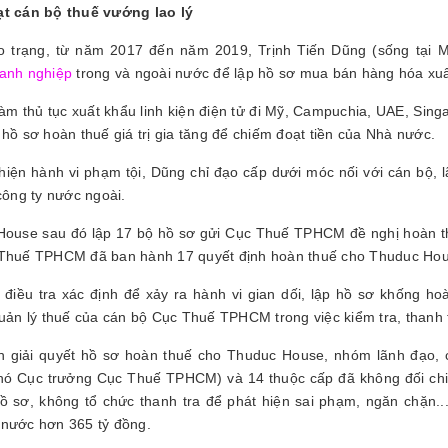
ạt cán bộ thuế vướng lao lý
 trạng, từ năm 2017 đến năm 2019, Trịnh Tiến Dũng (sống tại Mỹ
anh nghiệp
trong và ngoài nước để lập hồ sơ mua bán hàng hóa xuất
làm thủ tục xuất khẩu linh kiện điện tử đi Mỹ, Campuchia, UAE, Sing
 hồ sơ hoàn thuế giá trị gia tăng để chiếm đoạt tiền của Nhà nước.
hiện hành vi phạm tội, Dũng chỉ đạo cấp dưới móc nối với cán bộ,
 công ty nước ngoài.
ouse sau đó lập 17 bộ hồ sơ gửi Cục Thuế TPHCM đề nghị hoàn thuế
Thuế TPHCM đã ban hành 17 quyết định hoàn thuế cho Thuduc House
điều tra xác định để xảy ra hành vi gian dối, lập hồ sơ khống hoà
ản lý thuế của cán bộ Cục Thuế TPHCM trong việc kiểm tra, thanh tr
nh giải quyết hồ sơ hoàn thuế cho Thuduc House, nhóm lãnh đạo,
ó Cục trưởng Cục Thuế TPHCM) và 14 thuộc cấp đã không đối chiế
ồ sơ, không tổ chức thanh tra để phát hiện sai phạm, ngăn chặn..
nước hơn 365 tỷ đồng.