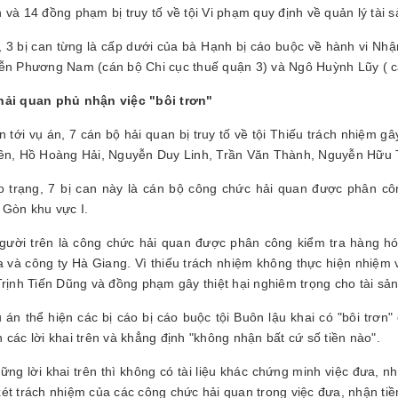
và 14 đồng phạm bị truy tố về tội Vi phạm quy định về quản lý tài s
, 3 bị can từng là cấp dưới của bà Hạnh bị cáo buộc về hành vi Nh
ễn Phương Nam (cán bộ Chi cục thuế quận 3) và Ngô Huỳnh Lũy ( cá
hải quan phủ nhận việc "bôi trơn"
n tới vụ án, 7 cán bộ hải quan bị truy tố về tội Thiếu trách nhiệ
ên, Hồ Hoàng Hải, Nguyễn Duy Linh, Trần Văn Thành, Nguyễn Hữu 
 trạng, 7 bị can này là cán bộ công chức hải quan được phân cô
 Gòn khu vực I.
ười trên là công chức hải quan được phân công kiểm tra hàng hó
a và công ty Hà Giang. Vì thiếu trách nhiệm không thực hiện nhiệm
Trịnh Tiến Dũng và đồng phạm gây thiệt hại nghiêm trọng cho tài sả
 án thể hiện các bị cáo bị cáo buộc tội Buôn lậu khai có "bôi trơn
 các lời khai trên và khẳng định "không nhận bất cứ số tiền nào".
ững lời khai trên thì không có tài liệu khác chứng minh việc đưa, 
ét trách nhiệm của các công chức hải quan trong việc đưa, nhận tiề