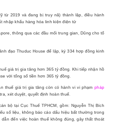
 từ 2019 và đang bị truy nã) thành lập, điều hành
 nhập khẩu hàng hóa linh kiện điện tử
apore, thông qua các đầu mối trung gian, Dũng cho tổ
 lãnh đạo Thuduc House để lập, ký 334 hợp đồng kinh
 giá trị gia tăng hơn 365 tỷ đồng. Khi tiếp nhận hồ
 với tổng số tiền hơn 365 tỷ đồng.
n thuế giá trị gia tăng còn có hành vi vi phạm
pháp
a, xét duyệt, quyết định hoàn thuế.
 cán bộ tại Cục Thuế TPHCM, gồm: Nguyễn Thị Bích
u số liệu, không báo cáo dấu hiệu bất thường trong
. dẫn đến việc hoàn thuế không đúng, gây thất thoát