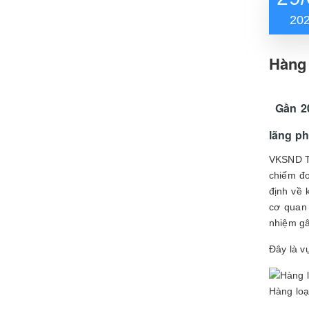
20
Hàng 
Gần 2
lãng ph
VKSND Tố
chiếm đo
định về 
cơ quan 
nhiệm gâ
Đây là v
Hàng loạ