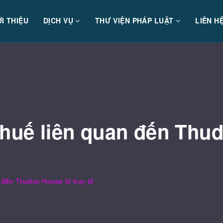
ỚI THIỆU
DỊCH VỤ
THƯ VIỆN PHÁP LUẬT
LIÊN H
thuế liên quan đến Thud
 đến Thuduc House bị truy tố