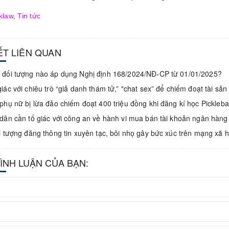
klaw
,
Tin tức
IẾT LIÊN QUAN
đối tượng nào áp dụng Nghị định 168/2024/NĐ-CP từ 01/01/2025?
iác với chiêu trò “giả danh thám tử,” "chat sex” để chiếm đoạt tài sản
phụ nữ bị lừa đảo chiếm đoạt 400 triệu đồng khi đăng kí học Pickleb
dân cần tố giác với công an về hành vi mua bán tài khoản ngân hàng
i tượng đăng thông tin xuyên tạc, bôi nhọ gây bức xúc trên mạng xã h
BÌNH LUẬN CỦA BẠN: