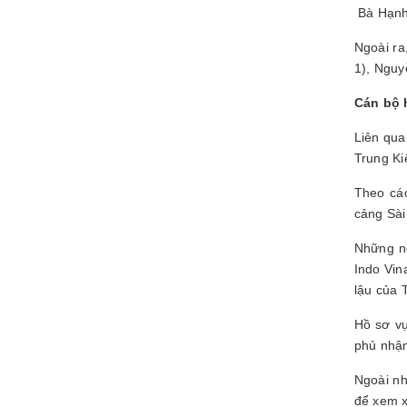
Bà Hạnh 
Ngoài ra
1), Nguy
Cán bộ 
Liên qua
Trung Ki
Theo cáo
cảng Sài
Những ng
Indo Vin
lậu của 
Hồ sơ vụ
phủ nhận
Ngoài nh
để xem x