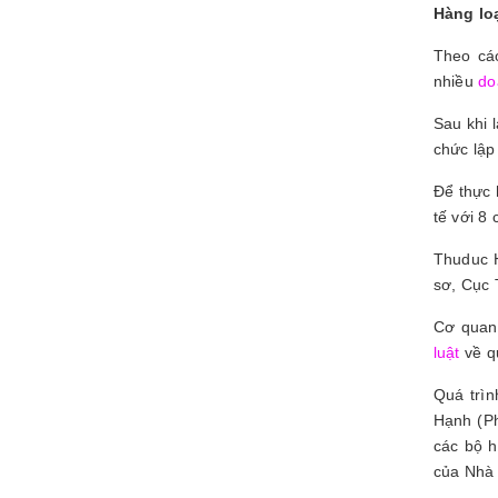
Hàng lo
Theo cáo
nhiều
do
Sau khi 
chức lập
Để thực 
tế với 8
Thuduc H
sơ, Cục 
Cơ quan 
luật
về qu
Quá trì
Hạnh (Ph
các bộ h
của Nhà 