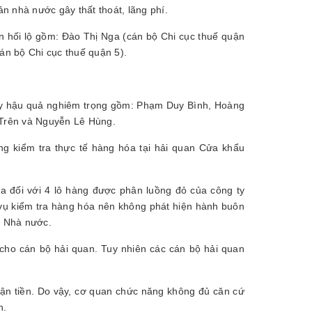
ản nhà nước gây thất thoát, lãng phí.
ận hối lộ gồm: Đào Thị Nga (cán bộ Chi cục thuế quận
n bộ Chi cục thuế quận 5).
m gây hậu quả nghiêm trọng gồm: Phạm Duy Bình, Hoàng
Trên và Nguyễn Lê Hùng.
ng kiểm tra thực tế hàng hóa tại hải quan Cửa khẩu
a đối với 4 lô hàng được phân luồng đỏ của công ty
 vụ kiểm tra hàng hóa nên không phát hiện hành buôn
n Nhà nước.
" cho cán bộ hải quan. Tuy nhiên các cán bộ hải quan
nhận tiền. Do vậy, cơ quan chức năng không đủ căn cứ
n.