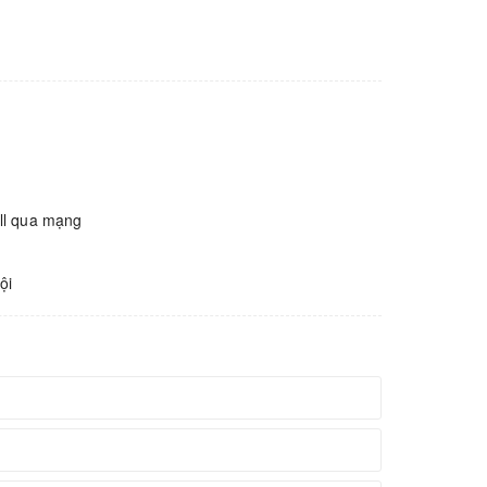
all qua mạng
ội