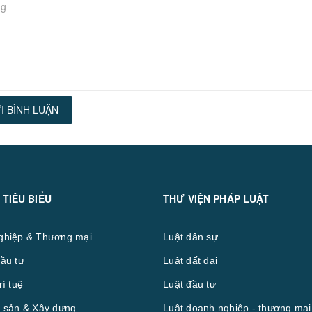
I BÌNH LUẬN
 TIÊU BIỂU
THƯ VIỆN PHÁP LUẬT
ghiệp & Thương mại
Luật dân sự
ầu tư
Luật đất đai
rí tuệ
Luật đầu tư
 sản & Xây dựng
Luật doanh nghiệp - thương mại