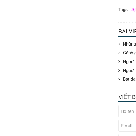
Tags :
Sj
BÀI V
Những 
Cảnh g
Người 
Người 
Bắt đố
VIẾT 