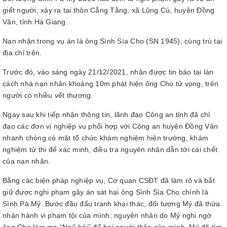
giết người, xảy ra tại thôn Cẳng Tằng, xã Lũng Cú, huyện Đồng
Văn, tỉnh Hà Giang.
Nạn nhân trong vụ án là ông Sình Sía Cho (SN 1945), cùng trú tại
địa chỉ trên.
Trước đó, vào sáng ngày 21/12/2021, nhận được tin báo tại lán
cách nhà nạn nhân khoảng 10m phát hiện ông Cho tử vong, trên
người có nhiều vết thương.
Ngay sau khi tiếp nhận thông tin, lãnh đạo Công an tỉnh đã chỉ
đạo các đơn vị nghiệp vụ phối hợp với Công an huyện Đồng Văn
nhanh chóng có mặt tổ chức khám nghiệm hiện trường, khám
nghiệm tử thi để xác minh, điều tra nguyên nhân dẫn tới cái chết
của nạn nhân.
Bằng các biện pháp nghiệp vụ, Cơ quan CSĐT đã làm rõ và bắt
giữ được nghi phạm gây án sát hại ông Sình Sía Cho chính là
Sình Pà Mỷ. Bước đầu đấu tranh khai thác, đối tượng Mỷ đã thừa
nhận hành vi phạm tội của mình; nguyên nhân do Mỷ nghi ngờ
ông Cho làm ma “Ngũ hải” để hại người thân của mình, Mỷ đã tìm