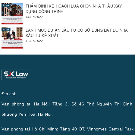
THẨM ĐỊNH KẾ HOẠCH LỰA CHỌN NHÀ THẦU XÂY
DỰNG CÔNG TRÌNH
14/07/2022
DANH MỤC DỰ ÁN ĐẦU TƯ CÓ SỬ DỤNG ĐẤT DO NHÀ
ĐẦU TƯ ĐỀ XUẤT
12/07/2022
Địa chỉ:
Văn phòng tại Hà Nội: Tầng 3, Số 46 Phố Nguyễn Thị Định,
phường Yên Hòa, Hà Nội.
Văn phòng tại Hồ Chí Minh: Tầng 40 OT, Vinhomes Central Park