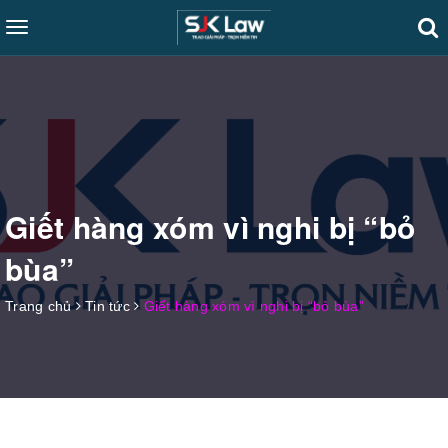
Toggle
navigation
Giết hàng xóm vì nghi bị “bỏ
bùa”
Trang chủ
Tin tức
Giết hàng xóm vì nghi bị “bỏ bùa”