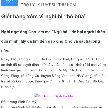
2022
TRỢ LÝ LÝ LUẬT SƯ THU HOÀI
Giết hàng xóm vì nghi bị “bỏ bùa”
Nghi ngờ ông Cho làm ma “Ngũ hải” để hại người thân
của mình, Mỷ đã tìm đến gặp ông Cho và sát hại ông
này.
Ngày 11/1, Công an tỉnh Hà Giang cho biết, Cơ quan CSĐT Công
an tỉnh đã ra quyết định khởi tố vụ án hình sự, khởi tố bị can và ra
lệnh tạm giam 4 tháng đối với Sình Pà Mỷ (SN 1976, trú tại thôn
Cẳng Tằng, xã Lũng Cú, huyện Đồng Văn, tỉnh Hà Giang) để điều
tra về tội Giết người, theo quy định tại Khoản 1, Điều 123 Bộ luật
Hình sự.
Đối tượng Sình Pà Mỷ.
Đối tượng Sình Pà Mỷ được xác định là nghi phạm gây ra vụ án