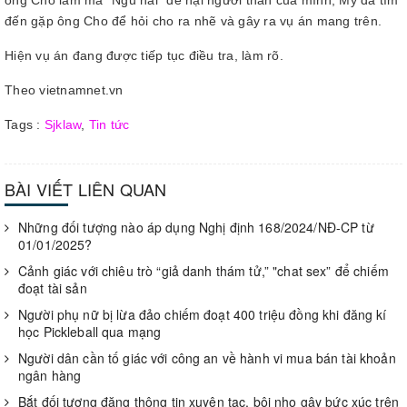
đến gặp ông Cho để hỏi cho ra nhẽ và gây ra vụ án mang trên.
Hiện vụ án đang được tiếp tục điều tra, làm rõ.
Theo vietnamnet.vn
Tags :
Sjklaw
,
Tin tức
BÀI VIẾT LIÊN QUAN
Những đối tượng nào áp dụng Nghị định 168/2024/NĐ-CP từ
01/01/2025?
Cảnh giác với chiêu trò “giả danh thám tử,” "chat sex” để chiếm
đoạt tài sản
Người phụ nữ bị lừa đảo chiếm đoạt 400 triệu đồng khi đăng kí
học Pickleball qua mạng
Người dân cần tố giác với công an về hành vi mua bán tài khoản
ngân hàng
Bắt đối tượng đăng thông tin xuyên tạc, bôi nhọ gây bức xúc trên