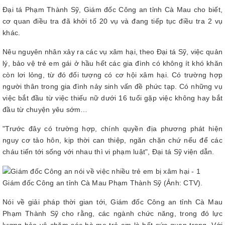
Đại tá Phạm Thành Sỹ, Giám đốc Công an tỉnh Cà Mau cho biết,
cơ quan điều tra đã khởi tố 20 vụ và đang tiếp tục điều tra 2 vụ
khác.
Nêu nguyên nhân xảy ra các vụ xâm hại, theo Đại tá Sỹ, việc quản
lý, bảo vệ trẻ em gái ở hầu hết các gia đình có không ít khó khăn
còn lơi lỏng, từ đó đối tượng có cơ hội xâm hại. Có trường hợp
người thân trong gia đình nảy sinh vấn đề phức tạp. Có những vụ
việc bắt đầu từ việc thiếu nữ dưới 16 tuổi gặp việc không hay bắt
đầu từ chuyện yêu sớm…
"Trước đây có trường hợp, chính quyền địa phương phát hiện
nguy cơ tảo hôn, kịp thời can thiệp, ngăn chặn chứ nếu để các
cháu tiến tới sống với nhau thì vi phạm luật", Đại tá Sỹ viện dẫn.
Giám đốc Công an tỉnh Cà Mau Phạm Thành Sỹ (Ảnh: CTV).
Nói về giải pháp thời gian tới, Giám đốc Công an tỉnh Cà Mau
Phạm Thành Sỹ cho rằng, các ngành chức năng, trong đó lực
lượng bảo vệ chăm sóc bà mẹ trẻ em là hết sức quan trọng. Với