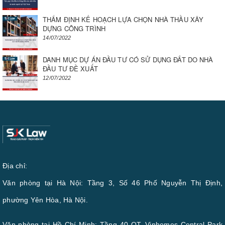
THẨM ĐỊNH KẾ HOẠCH LỰA CHỌN NHÀ THẦU XÂY
DỰNG CÔNG TRÌNH
14/07/2022
DANH MỤC DỰ ÁN ĐẦU TƯ CÓ SỬ DỤNG ĐẤT DO NHÀ
ĐẦU TƯ ĐỀ XUẤT
12/07/2022
Địa chỉ:
Văn phòng tại Hà Nội: Tầng 3, Số 46 Phố Nguyễn Thị Định,
phường Yên Hòa, Hà Nội.
Văn phòng tại Hồ Chí Minh: Tầng 40 OT, Vinhomes Central Park