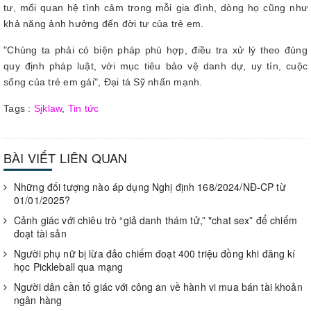
tư, mối quan hệ tình cảm trong mỗi gia đình, dòng họ cũng như
khả năng ảnh hưởng đến đời tư của trẻ em.
"Chúng ta phải có biện pháp phù hợp, điều tra xử lý theo đúng
quy định pháp luật, với mục tiêu bảo vệ danh dự, uy tín, cuộc
sống của trẻ em gái", Đại tá Sỹ nhấn mạnh.
Tags :
Sjklaw
,
Tin tức
BÀI VIẾT LIÊN QUAN
Những đối tượng nào áp dụng Nghị định 168/2024/NĐ-CP từ
01/01/2025?
Cảnh giác với chiêu trò “giả danh thám tử,” "chat sex” để chiếm
đoạt tài sản
Người phụ nữ bị lừa đảo chiếm đoạt 400 triệu đồng khi đăng kí
học Pickleball qua mạng
Người dân cần tố giác với công an về hành vi mua bán tài khoản
ngân hàng