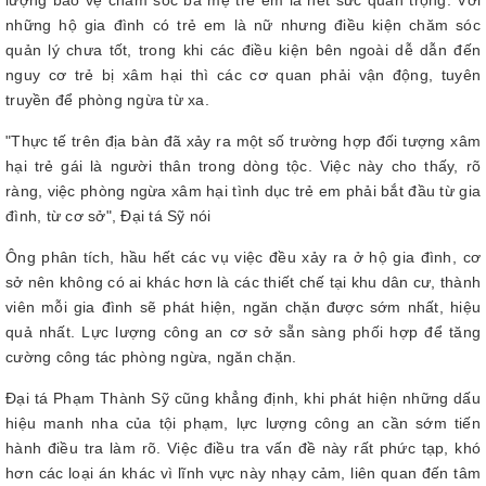
những hộ gia đình có trẻ em là nữ nhưng điều kiện chăm sóc
quản lý chưa tốt, trong khi các điều kiện bên ngoài dễ dẫn đến
nguy cơ trẻ bị xâm hại thì các cơ quan phải vận động, tuyên
truyền để phòng ngừa từ xa.
"Thực tế trên địa bàn đã xảy ra một số trường hợp đối tượng xâm
hại trẻ gái là người thân trong dòng tộc. Việc này cho thấy, rõ
ràng, việc phòng ngừa xâm hại tình dục trẻ em phải bắt đầu từ gia
đình, từ cơ sở", Đại tá Sỹ nói
Ông phân tích, hầu hết các vụ việc đều xảy ra ở hộ gia đình, cơ
sở nên không có ai khác hơn là các thiết chế tại khu dân cư, thành
viên mỗi gia đình sẽ phát hiện, ngăn chặn được sớm nhất, hiệu
quả nhất. Lực lượng công an cơ sở sẵn sàng phối hợp để tăng
cường công tác phòng ngừa, ngăn chặn.
Đại tá Phạm Thành Sỹ cũng khẳng định, khi phát hiện những dấu
hiệu manh nha của tội phạm, lực lượng công an cần sớm tiến
hành điều tra làm rõ. Việc điều tra vấn đề này rất phức tạp, khó
hơn các loại án khác vì lĩnh vực này nhạy cảm, liên quan đến tâm