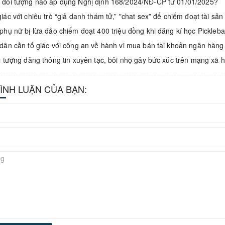
đối tượng nào áp dụng Nghị định 168/2024/NĐ-CP từ 01/01/2025?
iác với chiêu trò “giả danh thám tử,” "chat sex” để chiếm đoạt tài sản
phụ nữ bị lừa đảo chiếm đoạt 400 triệu đồng khi đăng kí học Pickleb
dân cần tố giác với công an về hành vi mua bán tài khoản ngân hàng
i tượng đăng thông tin xuyên tạc, bôi nhọ gây bức xúc trên mạng xã h
BÌNH LUẬN CỦA BẠN: