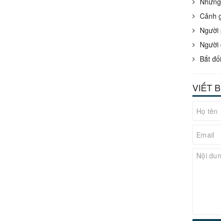
Những 
Cảnh g
Người 
Người 
Bắt đố
VIẾT 