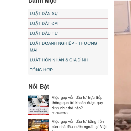
Danh Mục
LUẬT DÂN SỰ
LUẬT ĐẤT ĐAI
LUẬT ĐẦU TƯ
LUẬT DOANH NGHIỆP - THƯƠNG
MẠI
LUẬT HÔN NHÂN & GIA ĐÌNH
TỔNG HỢP
Nổi Bật
Việc góp vốn đầu tư trực tiếp
thông qua tài khoản được quy
định như thế nào?
05/10/2023
Việc góp vốn đầu tư bằng tiền
của nhà đầu nước ngoài tại Việt