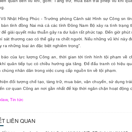
liên quan đến vũ khí, gồm: Tàng trữ, mua bán trái phép vũ khí qu
ng.
 Võ Nhật Hồng Phúc - Trưởng phòng Cảnh sát Hình sự Công sn tỉnh 
a bàn tỉnh đồng Nai mà cả các tỉnh Đông Nam Bộ xảy ra tình trạng 
ợ để giải quyết mâu thuẫn gây ra dư luận rất phức tạp. Đến giờ phút 
khí sát thương cao có thể gây ra chết người. Nếu những vũ khí này đ
ây ra những loại án đặc biệt nghiêm trọng".
báo của lực lượng Công an, thời gian tới tình hình tội phạm về c
khí quân tiếp tục có chiều hướng gia tăng. Để đấu tranh có hiệu quả
 chúng nhân dân trong việc cung cấp nguồn tin về tội phạm.
 hiện đối tượng chế tạo, tàng trữ, mua bán, vận chuyển, sử dụng t
đến cơ quan Công an nơi gần nhất để kịp thời ngăn chặn hoạt động c
klaw
,
Tin tức
IẾT LIÊN QUAN