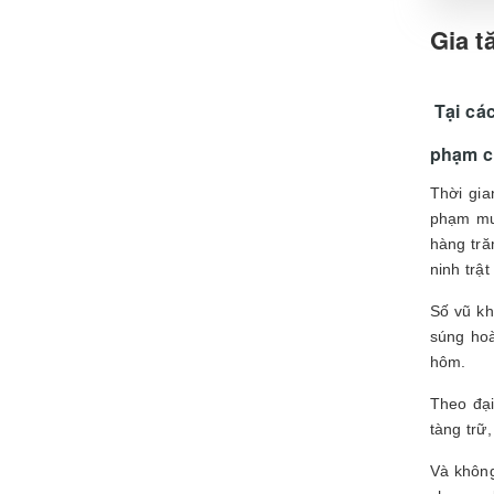
Gia t
Tại các
phạm c
Thời gia
phạm mua
hàng tră
ninh trật
Số vũ kh
súng hoà
hôm.
Theo đại
tàng trữ
Và không