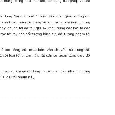
ân dụng; cũng như chế tạo, sử dụng trái phép vũ khí
Đồng Nai cho biết: "Trong thời gian qua, không chỉ
thanh thiếu niên xử dụng vũ khí, hung khí nóng, công
này, chúng tôi đã thu giữ 14 khẩu súng các loại là các
ược tới tay các đối tượng hình sự, đối tượng phạm tội
hế tạo, tàng trữ, mua bán, vận chuyển, sử dụng trái
 với loại tội phạm này, rất cần sự quan tâm, giúp đỡ
rái phép vũ khí quân dụng, người dân cần nhanh chóng
ủa loại tội phạm này.