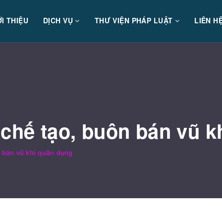
ỚI THIỆU
DỊCH VỤ
THƯ VIỆN PHÁP LUẬT
LIÊN H
 chế tạo, buôn bán vũ 
n bán vũ khí quân dụng