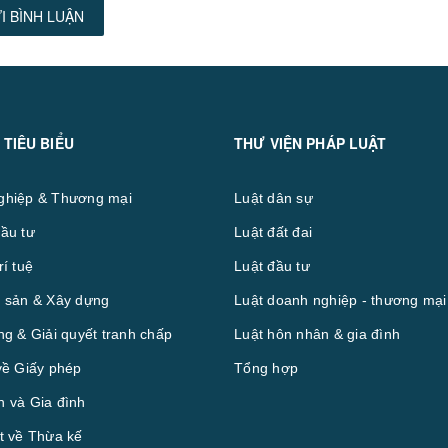
I BÌNH LUẬN
 TIÊU BIỂU
THƯ VIỆN PHÁP LUẬT
ghiệp & Thương mại
Luật dân sự
ầu tư
Luật đất đai
rí tuệ
Luật đầu tư
 sản & Xây dựng
Luật doanh nghiệp - thương mại
ng & Giải quyết tranh chấp
Luật hôn nhân & gia đình
về Giấy phép
Tổng hợp
 và Gia đình
t về Thừa kế