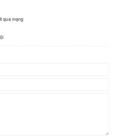
all qua mạng
ội