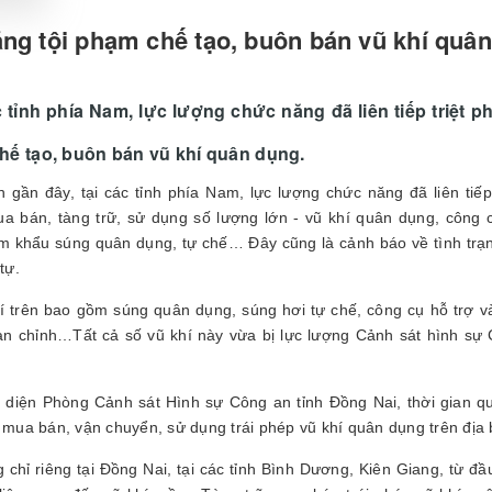
ăng tội phạm chế tạo, buôn bán vũ khí quâ
 tỉnh phía Nam, lực lượng chức năng đã liên tiếp triệt 
hế tạo, buôn bán vũ khí quân dụng.
n gần đây, tại các tỉnh phía Nam, lực lượng chức năng đã liên tiế
 bán, tàng trữ, sử dụng số lượng lớn - vũ khí quân dụng, công cụ
m khẩu súng quân dụng, tự chế… Đây cũng là cảnh báo về tình trạng
 tự.
í trên bao gồm súng quân dụng, súng hơi tự chế, công cụ hỗ trợ v
n chỉnh…Tất cả số vũ khí này vừa bị lực lượng Cảnh sát hình sự C
 diện Phòng Cảnh sát Hình sự Công an tỉnh Đồng Nai, thời gian qua
, mua bán, vận chuyển, sử dụng trái phép vũ khí quân dụng trên địa 
 chỉ riêng tại Đồng Nai, tại các tỉnh Bình Dương, Kiên Giang, từ đầ