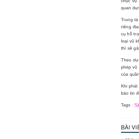
chục vụ 
quan dụ
Trung tá
riêng đị
cụ hỗ tr
loại vũ 
thì sẽ g
Theo dự 
phép vũ 
của quần
Khi phát
báo tin 
Tags :
Sj
BÀI V