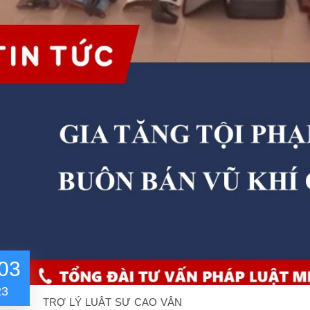
03
23
TRỢ LÝ LUẬT SƯ CAO VÂN