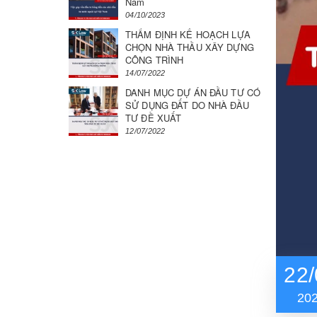
Nam
04/10/2023
THẨM ĐỊNH KẾ HOẠCH LỰA
CHỌN NHÀ THẦU XÂY DỰNG
CÔNG TRÌNH
14/07/2022
DANH MỤC DỰ ÁN ĐẦU TƯ CÓ
SỬ DỤNG ĐẤT DO NHÀ ĐẦU
TƯ ĐỀ XUẤT
12/07/2022
22/
20