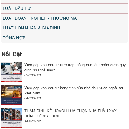
LUẬT ĐẦU TƯ
LUẬT DOANH NGHIỆP - THƯƠNG MẠI
LUẬT HÔN NHÂN & GIA ĐÌNH
TỔNG HỢP
Nổi Bật
Việc góp vốn đầu tư trực tiếp thông qua tài khoản được quy
định như thế nào?
05/10/2023
Việc góp vốn đầu tư bằng tiền của nhà đầu nước ngoài tại
Việt Nam
04/10/2023
THẨM ĐỊNH KẾ HOẠCH LỰA CHỌN NHÀ THẦU XÂY
DỰNG CÔNG TRÌNH
14/07/2022