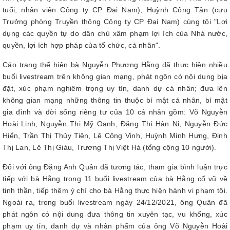
tuổi, nhân viên Công ty CP Đại Nam), Huỳnh Công Tân (cựu
Trưởng phòng Truyền thông Công ty CP Đại Nam) cùng tội "Lợi
dụng các quyền tự do dân chủ xâm phạm lợi ích của Nhà nước,
quyền, lợi ích hợp pháp của tổ chức, cá nhân".
Cáo trạng thể hiện bà Nguyễn Phương Hằng đã thực hiện nhiều
buổi livestream trên không gian mạng, phát ngôn có nội dung bịa
đặt, xúc phạm nghiêm trọng uy tín, danh dự cá nhân; đưa lên
không gian mạng những thông tin thuộc bí mật cá nhân, bí mật
gia đình và đời sống riêng tư của 10 cá nhân gồm: Võ Nguyễn
Hoài Linh, Nguyễn Thị Mỹ Oanh, Đặng Thị Hàn Ni, Nguyễn Đức
Hiển, Trần Thị Thủy Tiên, Lê Công Vinh, Huỳnh Minh Hưng, Đinh
Thị Lan, Lê Thị Giàu, Trương Thị Việt Hà (tổng cộng 10 người).
Đối với ông Đặng Anh Quân đã tương tác, tham gia bình luận trực
tiếp với bà Hằng trong 11 buổi livestream của bà Hằng cổ vũ về
tinh thần, tiếp thêm ý chí cho bà Hằng thực hiện hành vi phạm tội.
Ngoài ra, trong buổi livestream ngày 24/12/2021, ông Quân đã
phát ngôn có nội dung đưa thông tin xuyên tạc, vu khống, xúc
phạm uy tín, danh dự và nhân phẩm của ông Võ Nguyễn Hoài