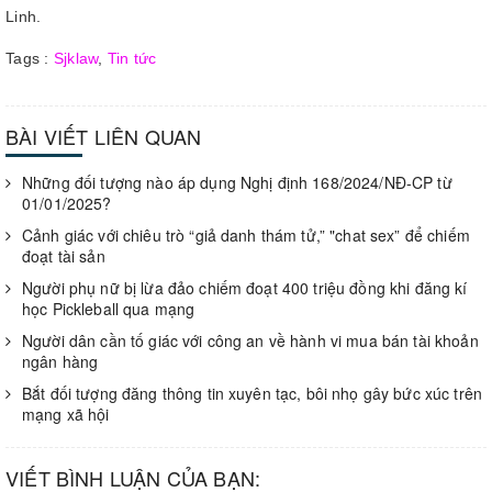
Linh.
Tags :
Sjklaw
,
Tin tức
BÀI VIẾT LIÊN QUAN
Những đối tượng nào áp dụng Nghị định 168/2024/NĐ-CP từ
01/01/2025?
Cảnh giác với chiêu trò “giả danh thám tử,” "chat sex” để chiếm
đoạt tài sản
Người phụ nữ bị lừa đảo chiếm đoạt 400 triệu đồng khi đăng kí
học Pickleball qua mạng
Người dân cần tố giác với công an về hành vi mua bán tài khoản
ngân hàng
Bắt đối tượng đăng thông tin xuyên tạc, bôi nhọ gây bức xúc trên
mạng xã hội
VIẾT BÌNH LUẬN CỦA BẠN: