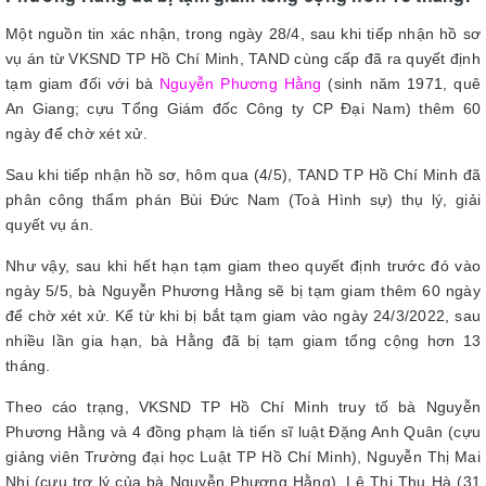
Một nguồn tin xác nhận, trong ngày 28/4, sau khi tiếp nhận hồ sơ
vụ án từ VKSND TP Hồ Chí Minh, TAND cùng cấp đã ra quyết định
tạm giam đối với bà
Nguyễn Phương Hằng
(sinh năm 1971, quê
An Giang; cựu Tổng Giám đốc Công ty CP Đại Nam) thêm 60
ngày để chờ xét xử.
Sau khi tiếp nhận hồ sơ, hôm qua (4/5), TAND TP Hồ Chí Minh đã
phân công thẩm phán Bùi Đức Nam (Toà Hình sự) thụ lý, giải
quyết vụ án.
Như vậy, sau khi hết hạn tạm giam theo quyết định trước đó vào
ngày 5/5, bà Nguyễn Phương Hằng sẽ bị tạm giam thêm 60 ngày
để chờ xét xử. Kể từ khi bị bắt tạm giam vào ngày 24/3/2022, sau
nhiều lần gia hạn, bà Hằng đã bị tạm giam tổng cộng hơn 13
tháng.
Theo cáo trạng, VKSND TP Hồ Chí Minh truy tố bà Nguyễn
Phương Hằng và 4 đồng phạm là tiến sĩ luật Đặng Anh Quân (cựu
giảng viên Trường đại học Luật TP Hồ Chí Minh), Nguyễn Thị Mai
Nhi (cựu trợ lý của bà Nguyễn Phương Hằng), Lê Thị Thu Hà (31