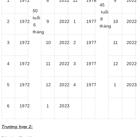
1
1972
8
2022
12
1976
9
2022
45
50
tuổi
tuổi
8
2
1972
9
2022
1
1977
10
2022
6
tháng
tháng
3
1972
10
2022
2
1977
11
2022
4
1972
11
2022
3
1977
12
2022
5
1972
12
2022
4
1977
1
2023
6
1972
1
2023
Trường hợp 2: