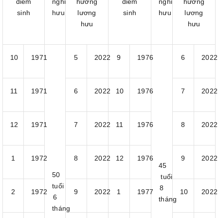
điểm
nghỉ
hưởng
điểm
nghỉ
hưởng
sinh
hưu
lương
sinh
hưu
lương
hưu
hưu
10
1971
5
2022
9
1976
6
2022
11
1971
6
2022
10
1976
7
2022
12
1971
7
2022
11
1976
8
2022
1
1972
8
2022
12
1976
9
2022
45
50
tuổi
tuổi
8
2
1972
9
2022
1
1977
10
2022
6
tháng
tháng