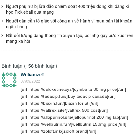
Người phụ nữ bị lừa đảo chiếm đoạt 400 triệu đồng khi đăng kí
học Pickleball qua mạng
Người dân cần tố giác với công an về hành vi mua bán tài khoản
ngân hàng
Bắt đối tượng đăng thông tin xuyên tạc, bôi nhọ gây bức xúc trên
mạng xã hội
Bình luận (156 bình luận)
WilliamzeT
07/09/2022
[url=https://duloxetine.xyz/]cymbalta 30 mg price[/url]
[url=https://tadacip.fun/]buy tadacip canada[/url]
[url=https://biaxin.fun/]biaxin for uti[/url]
[url=https://valtrex.site/]valtrex 500 cost[/url]
[url=https://allopurinol.site/]allopurinol 200 mg tab[/url]
[url=https://wellbutrin.fun/]wellbutrin 150mg price[/url]
[url=https://zoloft.ink/]zoloft brand[/url]