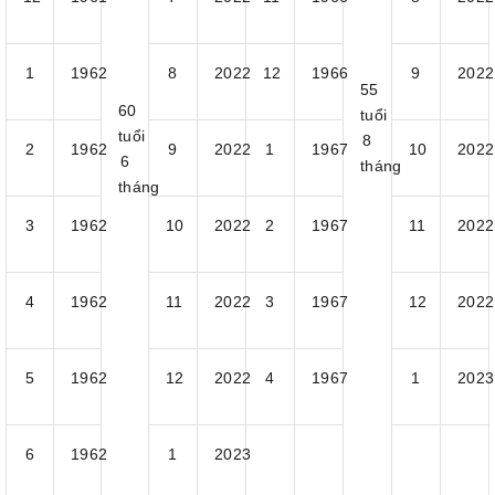
1
1962
8
2022
12
1966
9
2022
55
60
tuổi
tuổi
8
2
1962
9
2022
1
1967
10
2022
6
tháng
tháng
3
1962
10
2022
2
1967
11
2022
4
1962
11
2022
3
1967
12
2022
5
1962
12
2022
4
1967
1
2023
6
1962
1
2023