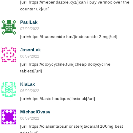
[url=https://mebendazole.xyz/]can i buy vermox over the
counter uk[/url]
PaulLak
07/09/2022
[url=https://budesonide.fun/]budesonide 2 mg[/url]
JasonLak
06/09/2022
[url=https://doxycycline.fun/]cheap doxycycline
tablets[/url]
KiaLak
06/09/2022
[url=https://lasix.boutique/]lasix uk[/url]
MichaelOvasy
06/09/2022
[url=https://cialismtabs.monster/]tadalafil 100mg best