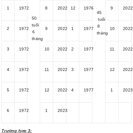
1
1972
8
2022
12
1976
9
2022
45
50
tuổi
tuổi
8
2
1972
9
2022
1
1977
10
2022
6
tháng
tháng
3
1972
10
2022
2
1977
11
2022
4
1972
11
2022
3
1977
12
2022
5
1972
12
2022
4
1977
1
2023
6
1972
1
2023
Trường hợp 3: