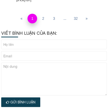
price[/url]
«
1
2
3
...
32
»
VIẾT BÌNH LUẬN CỦA BẠN:
GỬI BÌNH LUẬN