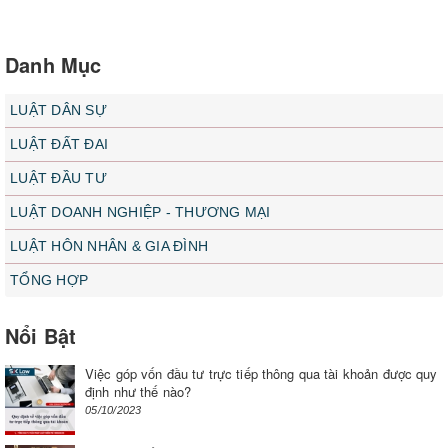
Danh Mục
LUẬT DÂN SỰ
LUẬT ĐẤT ĐAI
LUẬT ĐẦU TƯ
LUẬT DOANH NGHIỆP - THƯƠNG MẠI
LUẬT HÔN NHÂN & GIA ĐÌNH
TỔNG HỢP
Nổi Bật
Việc góp vốn đầu tư trực tiếp thông qua tài khoản được quy
định như thế nào?
05/10/2023