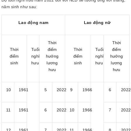
Độ tuổi nghỉ hưu năm 2022 đối với NLĐ sẽ tương ứng với tháng,
năm sinh như sau:
Lao động nam
Lao động nữ
Thời
Thời
Thời
Tuổi
điểm
Thời
Tuổi
điểm
điểm
nghỉ
hưởng
điểm
nghỉ
hưởng
sinh
hưu
lương
sinh
hưu
lương
hưu
hưu
10
1961
5
2022
9
1966
6
2022
11
1961
6
2022
10
1966
7
2022
12
1961
7
2022
11
1966
8
2022