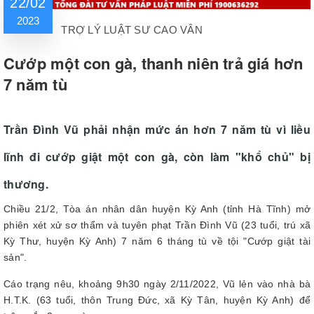
22/02
2023
TRỢ LÝ LUẬT SƯ CAO VÂN
Cướp một con gà, thanh niên trả giá hơn
7 năm tù
Trần Đình Vũ phải nhận mức án hơn 7 năm tù vì liều
lĩnh đi cướp giật một con gà, còn làm "khổ chủ" bị
thương.
Chiều 21/2, Tòa án nhân dân huyện Kỳ Anh (tỉnh Hà Tĩnh) mở
phiên xét xử sơ thẩm và tuyên phạt Trần Đình Vũ (23 tuổi, trú xã
Kỳ Thư, huyện Kỳ Anh) 7 năm 6 tháng tù về tội "Cướp giật tài
sản".
Cáo trạng nêu, khoảng 9h30 ngày 2/11/2022, Vũ lẻn vào nhà bà
H.T.K. (63 tuổi, thôn Trung Đức, xã Kỳ Tân, huyện Kỳ Anh) để