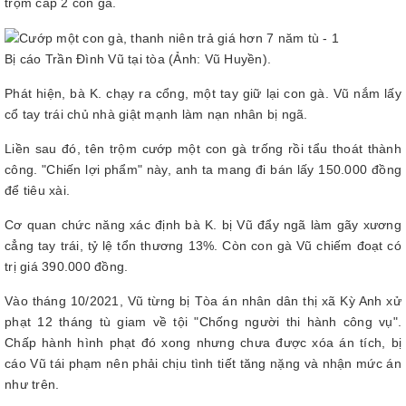
trộm cắp 2 con gà.
Bị cáo Trần Đình Vũ tại tòa (Ảnh: Vũ Huyền).
Phát hiện, bà K. chạy ra cổng, một tay giữ lại con gà. Vũ nắm lấy
cổ tay trái chủ nhà giật mạnh làm nạn nhân bị ngã.
Liền sau đó, tên trộm cướp một con gà trống rồi tẩu thoát thành
công. "Chiến lợi phẩm" này, anh ta mang đi bán lấy 150.000 đồng
để tiêu xài.
Cơ quan chức năng xác định bà K. bị Vũ đẩy ngã làm gãy xương
cẳng tay trái, tỷ lệ tổn thương 13%. Còn con gà Vũ chiếm đoạt có
trị giá 390.000 đồng.
Vào tháng 10/2021, Vũ từng bị Tòa án nhân dân thị xã Kỳ Anh xử
phạt 12 tháng tù giam về tội "Chống người thi hành công vụ".
Chấp hành hình phạt đó xong nhưng chưa được xóa án tích, bị
cáo Vũ tái phạm nên phải chịu tình tiết tăng nặng và nhận mức án
như trên.