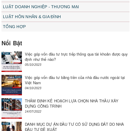
LUẬT DOANH NGHIỆP - THƯƠNG MẠI
LUẬT HÔN NHÂN & GIA ĐÌNH
TỔNG HỢP
Nổi Bật
Việc góp vốn đầu tư trực tiếp thông qua tài khoản được quy
định như thế nào?
05/10/2023
Việc góp vốn đầu tư bằng tiền của nhà đầu nước ngoài tại
Việt Nam
04/10/2023
THẨM ĐỊNH KẾ HOẠCH LỰA CHỌN NHÀ THẦU XÂY
DỰNG CÔNG TRÌNH
14/07/2022
DANH MỤC DỰ ÁN ĐẦU TƯ CÓ SỬ DỤNG ĐẤT DO NHÀ
ĐẦU TƯ ĐỀ XUẤT