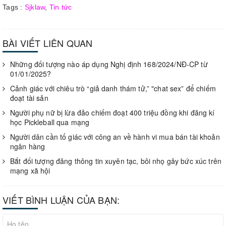
Tags :
Sjklaw
,
Tin tức
BÀI VIẾT LIÊN QUAN
Những đối tượng nào áp dụng Nghị định 168/2024/NĐ-CP từ
01/01/2025?
Cảnh giác với chiêu trò “giả danh thám tử,” "chat sex” để chiếm
đoạt tài sản
Người phụ nữ bị lừa đảo chiếm đoạt 400 triệu đồng khi đăng kí
học Pickleball qua mạng
Người dân cần tố giác với công an về hành vi mua bán tài khoản
ngân hàng
Bắt đối tượng đăng thông tin xuyên tạc, bôi nhọ gây bức xúc trên
mạng xã hội
VIẾT BÌNH LUẬN CỦA BẠN: