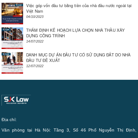
Việc góp vốn đầu tư bằng tiền của nhà đầu nước ngoài tại
Việt Nam
04/10/2023
THẨM ĐỊNH KẾ HOẠCH LỰA CHỌN NHÀ THẦU XÂY
DỰNG CÔNG TRÌNH
14/07/2022
DANH MỤC DỰ ÁN ĐẦU TƯ CÓ SỬ DỤNG ĐẤT DO NHÀ
ĐẦU TƯ ĐỀ XUẤT
12/07/2022
Địa chỉ:
Văn phòng tại Hà Nội: Tầng 3, Số 46 Phố Nguyễn Thị Định,