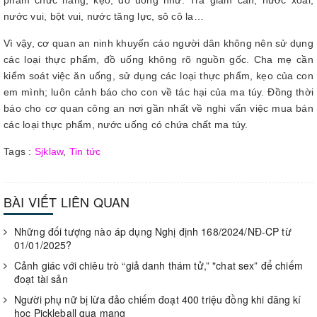
phẩm chức năng, kẹo, đồ uống như: Trà giảm cân, nước xoài,
nước vui, bột vui, nước tăng lực, sô cô la…
Vì vậy, cơ quan an ninh khuyến cáo người dân không nên sử dụng
các loại thực phẩm, đồ uống không rõ nguồn gốc. Cha mẹ cần
kiểm soát việc ăn uống, sử dụng các loại thực phẩm, kẹo của con
em mình; luôn cảnh báo cho con về tác hại của ma túy. Đồng thời
báo cho cơ quan công an nơi gần nhất về nghi vấn việc mua bán
các loại thực phẩm, nước uống có chứa chất ma túy.
Tags :
Sjklaw
,
Tin tức
BÀI VIẾT LIÊN QUAN
Những đối tượng nào áp dụng Nghị định 168/2024/NĐ-CP từ
01/01/2025?
Cảnh giác với chiêu trò “giả danh thám tử,” "chat sex” để chiếm
đoạt tài sản
Người phụ nữ bị lừa đảo chiếm đoạt 400 triệu đồng khi đăng kí
học Pickleball qua mạng