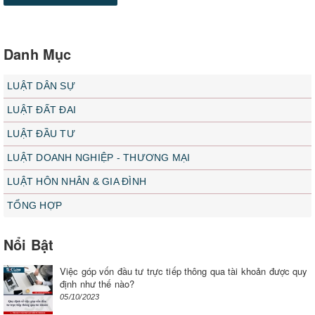
Danh Mục
LUẬT DÂN SỰ
LUẬT ĐẤT ĐAI
LUẬT ĐẦU TƯ
LUẬT DOANH NGHIỆP - THƯƠNG MẠI
LUẬT HÔN NHÂN & GIA ĐÌNH
TỔNG HỢP
Nổi Bật
Việc góp vốn đầu tư trực tiếp thông qua tài khoản được quy
định như thế nào?
05/10/2023