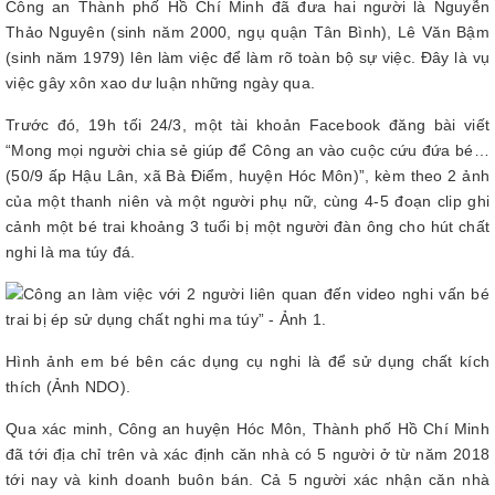
Công an Thành phố Hồ Chí Minh đã đưa hai người là Nguyễn
Thảo Nguyên (sinh năm 2000, ngụ quận Tân Bình), Lê Văn Bậm
(sinh năm 1979) lên làm việc để làm rõ toàn bộ sự việc. Đây là vụ
việc gây xôn xao dư luận những ngày qua.
Trước đó, 19h tối 24/3, một tài khoản Facebook đăng bài viết
“Mong mọi người chia sẻ giúp để Công an vào cuộc cứu đứa bé…
(50/9 ấp Hậu Lân, xã Bà Điểm, huyện Hóc Môn)”, kèm theo 2 ảnh
của một thanh niên và một người phụ nữ, cùng 4-5 đoạn clip ghi
cảnh một bé trai khoảng 3 tuổi bị một người đàn ông cho hút chất
nghi là ma túy đá.
Hình ảnh em bé bên các dụng cụ nghi là để sử dụng chất kích
thích (Ảnh NDO).
Qua xác minh, Công an huyện Hóc Môn, Thành phố Hồ Chí Minh
đã tới địa chỉ trên và xác định căn nhà có 5 người ở từ năm 2018
tới nay và kinh doanh buôn bán. Cả 5 người xác nhận căn nhà