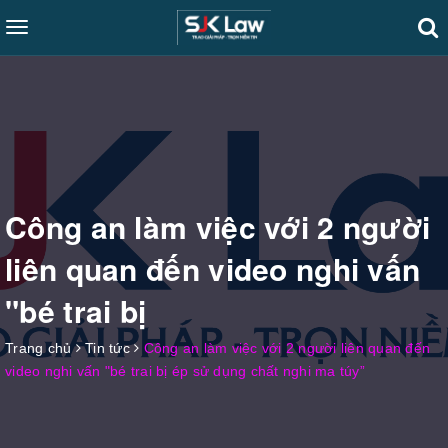
Toggle
navigation
Công an làm việc với 2 người
liên quan đến video nghi vấn
"bé trai bị
Trang chủ
Tin tức
Công an làm việc với 2 người liên quan đến
video nghi vấn "bé trai bị ép sử dụng chất nghi ma túy”