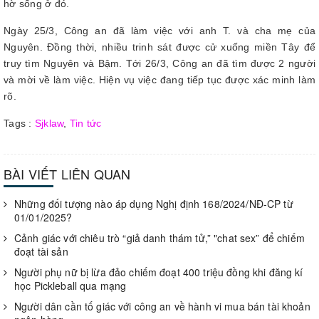
hờ sống ở đó.
Ngày 25/3, Công an đã làm việc với anh T. và cha mẹ của
Nguyên. Đồng thời, nhiều trinh sát được cử xuống miền Tây để
truy tìm Nguyên và Bậm. Tới 26/3, Công an đã tìm được 2 người
và mời về làm việc. Hiện vụ việc đang tiếp tục được xác minh làm
rõ.
Tags :
Sjklaw
,
Tin tức
BÀI VIẾT LIÊN QUAN
Những đối tượng nào áp dụng Nghị định 168/2024/NĐ-CP từ
01/01/2025?
Cảnh giác với chiêu trò “giả danh thám tử,” "chat sex” để chiếm
đoạt tài sản
Người phụ nữ bị lừa đảo chiếm đoạt 400 triệu đồng khi đăng kí
học Pickleball qua mạng
Người dân cần tố giác với công an về hành vi mua bán tài khoản