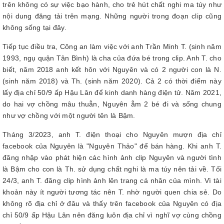
trên không có sự việc bạo hành, cho trẻ hút chất nghi ma túy như
nội dung đăng tải trên mạng. Những người trong đoạn clip cũng
không sống tại đây.
Tiếp tục điều tra, Công an làm việc với anh Trần Minh T. (sinh năm
1993, ngụ quận Tân Bình) là cha của đứa bé trong clip. Anh T. cho
biết, năm 2018 anh kết hôn với Nguyên và có 2 người con là N.
(sinh năm 2018) và Th. (sinh năm 2020). Cả 2 có thời điểm này
lấy địa chỉ 50/9 ấp Hậu Lân để kinh danh hàng điện tử. Năm 2021,
do hai vợ chồng mâu thuẫn, Nguyên ẵm 2 bé đi và sống chung
như vợ chồng với một người tên là Bậm.
Tháng 3/2023, anh T. điện thoại cho Nguyên mượn địa chỉ
facebook của Nguyên là "Nguyên Thảo" để bán hàng. Khi anh T.
đăng nhập vào phát hiện các hình ảnh clip Nguyên và người tình
là Bậm cho con là Th. sử dụng chất nghi là ma túy nên tải về. Tối
24/3, anh T. đăng clip hình ảnh lên trang cá nhân của mình. Vì tài
khoản này ít người tương tác nên T. nhờ người quen chia sẻ. Do
không rõ địa chỉ ở đâu và thấy trên facebook của Nguyên có địa
chỉ 50/9 ấp Hậu Lân nên đăng luôn địa chỉ vì nghĩ vợ cùng chồng