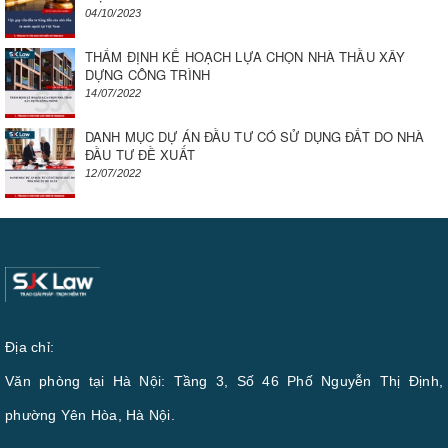
04/10/2023
THẨM ĐỊNH KẾ HOẠCH LỰA CHỌN NHÀ THẦU XÂY
DỰNG CÔNG TRÌNH
14/07/2022
DANH MỤC DỰ ÁN ĐẦU TƯ CÓ SỬ DỤNG ĐẤT DO NHÀ
ĐẦU TƯ ĐỀ XUẤT
12/07/2022
Địa chỉ:
Văn phòng tại Hà Nội: Tầng 3, Số 46 Phố Nguyễn Thị Định,
phường Yên Hòa, Hà Nội.